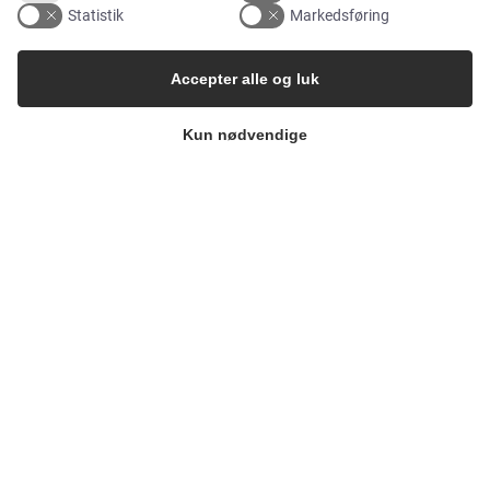
Statistik
Markedsføring
Food & Beverage
Accepter alle og luk
Pharma & Biotech – Multi-Use Solutions
Kun nødvendige
Pharma & Biotech – Single-Use Solutions
Cleanroom
VIRKSOMHEDEN
Kontakt
Nyhedsbrev