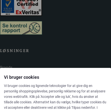
LØSNINGER
Brands
Vi bruger cookies
Cases
Vi bruger cookies og lignende teknologier for at give dig en
personlig shoppingoplevelse, personlig reklame og for at analysere
Produkter
vores webtrafik. Klik på 'Accepter alle og luk', hvis du ønsker at
tillade alle cookies. Alternativt kan du vælge, hvilke typer cookies du
Services
vil acceptere eller deaktivere ved at klikke på Tilpas nedenfor. I