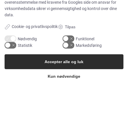
overensstemmelse med kravene fra
Googles side om ansvar for
virksomhedsdata
sikrer vi gennemsigtighed og kontrol over dine
data.
MARKEDER
Cookie- og privatlivspolitik
Tilpas
Food & Beverage
Nødvendig
Funktionel
Statistik
Markedsføring
Pharma & Biotech – Multi-Use Solutions
Accepter alle og luk
Pharma & Biotech – Single-Use Solutions
Kun nødvendige
Cleanroom
VIRKSOMHEDEN