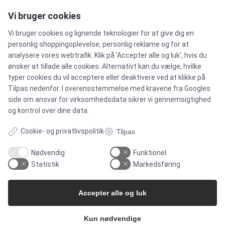
Cases
Vi bruger cookies
Produkter
Vi bruger cookies og lignende teknologier for at give dig en
personlig shoppingoplevelse, personlig reklame og for at
analysere vores webtrafik. Klik på 'Accepter alle og luk', hvis du
Services
ønsker at tillade alle cookies. Alternativt kan du vælge, hvilke
typer cookies du vil acceptere eller deaktivere ved at klikke på
Tilpas nedenfor. I overensstemmelse med kravene fra
Googles
MARKEDER
side om ansvar for virksomhedsdata
sikrer vi gennemsigtighed
og kontrol over dine data.
Cookie- og privatlivspolitik
Tilpas
Food & Beverage
Nødvendig
Funktionel
Pharma & Biotech – Multi-Use Solutions
Statistik
Markedsføring
Pharma & Biotech – Single-Use Solutions
Accepter alle og luk
Cleanroom
Kun nødvendige