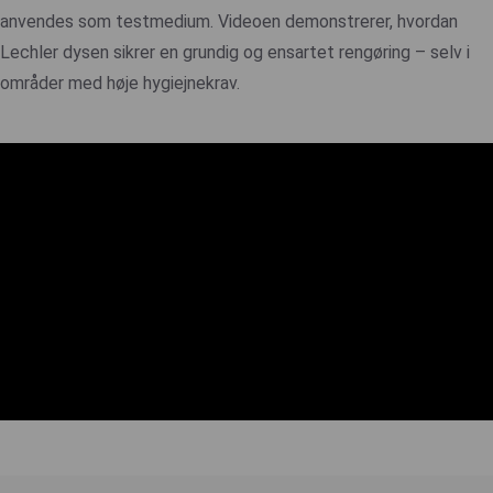
anvendes som testmedium. Videoen demonstrerer, hvordan
Lechler dysen sikrer en grundig og ensartet rengøring – selv i
områder med høje hygiejnekrav.