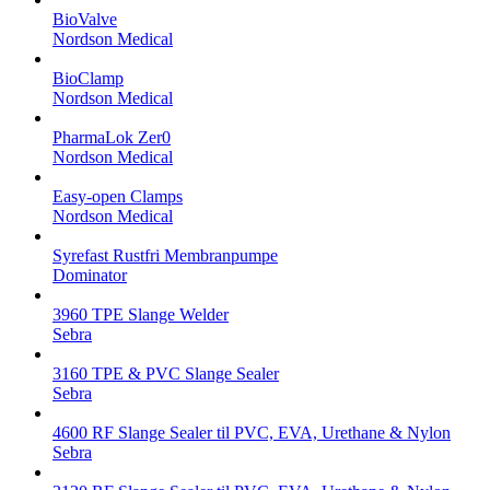
BioValve
Nordson Medical
BioClamp
Nordson Medical
PharmaLok Zer0
Nordson Medical
Easy-open Clamps
Nordson Medical
Syrefast Rustfri Membranpumpe
Dominator
3960 TPE Slange Welder
Sebra
3160 TPE & PVC Slange Sealer
Sebra
4600 RF Slange Sealer til PVC, EVA, Urethane & Nylon
Sebra