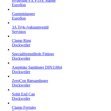
Hyperline FX PTFE Slange
Euroflon
Gummislanger
Euroflon
3A Tryk-/vakuumventil
Servinox
Clamp Ring
Dockweiler
Specialfremstillede Fittings
Dockweiler
Aseptiske Samlinger DIN11864
Dockweiler
ZeroCon Rørsamlinger
Dockweiler
Solid End Cap
Dockweiler
Clamp Ferrules