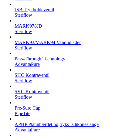
JSB Trykholdeventil
Steriflow
MARK978JD
Steriflow
MARK93/MARK94 Vandudlader
Steriflow
Pass-Through Technology
AdvantaPure
SHC Kontraventil
Steriflow
SVC Kontraventil
Steriflow
Pre-Sure Cap
PipeTite
APHP Platinhærdet højtryks- silikoneslange
AdvantaPure