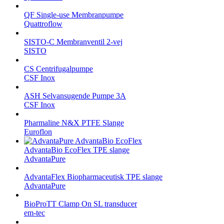
QF Single-use Membranpumpe
Quattroflow
SISTO-C Membranventil 2-vej
SISTO
CS Centrifugalpumpe
CSF Inox
ASH Selvansugende Pumpe 3A
CSF Inox
Pharmaline N&X PTFE Slange
Euroflon
AdvantaBio EcoFlex TPE slange
AdvantaPure
AdvantaFlex Biopharmaceutisk TPE slange
AdvantaPure
BioProTT Clamp On SL transducer
em-tec