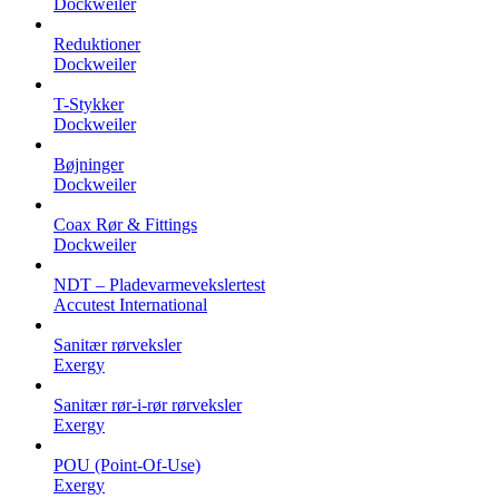
Dockweiler
Reduktioner
Dockweiler
T-Stykker
Dockweiler
Bøjninger
Dockweiler
Coax Rør & Fittings
Dockweiler
NDT – Pladevarmevekslertest
Accutest International
Sanitær rørveksler
Exergy
Sanitær rør-i-rør rørveksler
Exergy
POU (Point-Of-Use)
Exergy