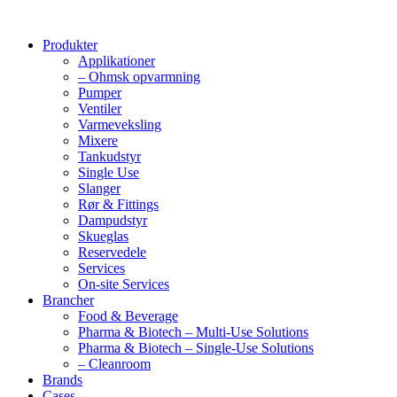
Produkter
Applikationer
– Ohmsk opvarmning
Pumper
Ventiler
Varmeveksling
Mixere
Tankudstyr
Single Use
Slanger
Rør & Fittings
Dampudstyr
Skueglas
Reservedele
Services
On-site Services
Brancher
Food & Beverage
Pharma & Biotech – Multi-Use Solutions
Pharma & Biotech – Single-Use Solutions
– Cleanroom
Brands
Cases