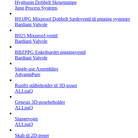
Hyghspin Dobbelt Skruepumpe
Jung Process Systems
B93JPG Mixproof Dobbelt Sædeventil til pigging systemer
Bardiani Valvole
B925 Mixproof-ventil
Bardiani Valvole
BBZPPG Enkeltsædet piggingventil
Bardiani Valvole
Single-use Assemblies
AdvantaPure
Rustfri stålbeholder til 3D-poser
ALLpaQ
Genesis 3D-posebeholder
ALLpaQ
Slangevogn
ALLpaQ
Skab til 2D-poser