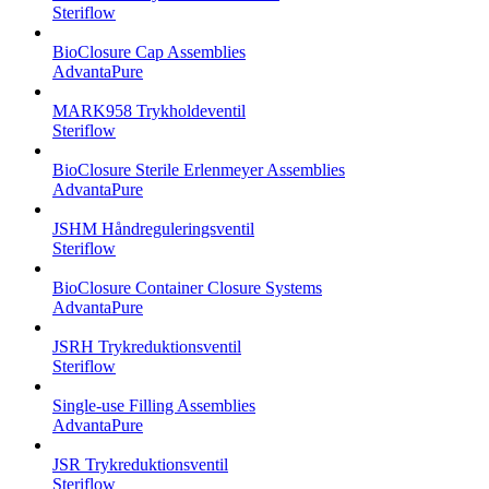
Steriflow
BioClosure Cap Assemblies
AdvantaPure
MARK958 Trykholdeventil
Steriflow
BioClosure Sterile Erlenmeyer Assemblies
AdvantaPure
JSHM Håndreguleringsventil
Steriflow
BioClosure Container Closure Systems
AdvantaPure
JSRH Trykreduktionsventil
Steriflow
Single-use Filling Assemblies
AdvantaPure
JSR Trykreduktionsventil
Steriflow