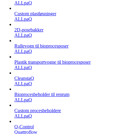
ALLpaQ
Custom plastløsninger
ALLpaQ
2D-posebakker
ALLpaQ
Rullevogn til bioprocesposer
ALLpaQ
Plastik transportvogne til bioprocesposer
ALLpaQ
CleanstaQ
ALLpaQ
Bioprocesbeholder til renrum
ALLpaQ
Custom procesbeholdere
ALLpaQ
Q-Control
Quattroflow