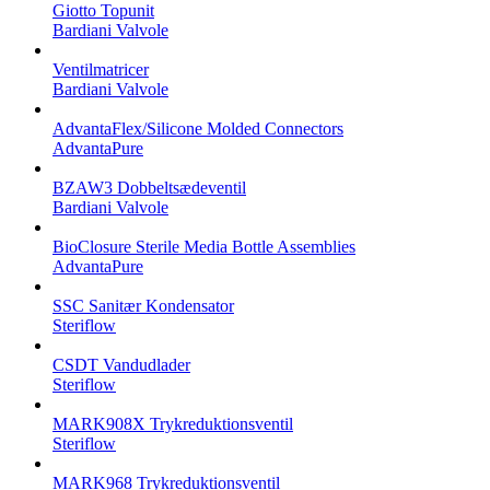
Giotto Topunit
Bardiani Valvole
Ventilmatricer
Bardiani Valvole
AdvantaFlex/Silicone Molded Connectors
AdvantaPure
BZAW3 Dobbeltsædeventil
Bardiani Valvole
BioClosure Sterile Media Bottle Assemblies
AdvantaPure
SSC Sanitær Kondensator
Steriflow
CSDT Vandudlader
Steriflow
MARK908X Trykreduktionsventil
Steriflow
MARK968 Trykreduktionsventil