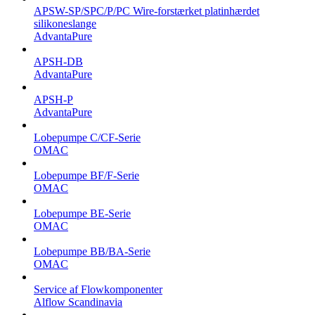
APSW-SP/SPC/P/PC Wire-forstærket platinhærdet
silikoneslange
AdvantaPure
APSH-DB
AdvantaPure
APSH-P
AdvantaPure
Lobepumpe C/CF-Serie
OMAC
Lobepumpe BF/F-Serie
OMAC
Lobepumpe BE-Serie
OMAC
Lobepumpe BB/BA-Serie
OMAC
Service af Flowkomponenter
Alflow Scandinavia