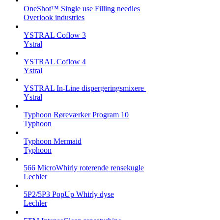
OneShot™ Single use Filling needles
Overlook industries
YSTRAL Coflow 3
Ystral
YSTRAL Coflow 4
Ystral
YSTRAL In-Line dispergeringsmixere ‍‍
Ystral
Typhoon Røreværker Program 10
Typhoon
Typhoon Mermaid
Typhoon
566 MicroWhirly roterende rensekugle
Lechler
5P2/5P3 PopUp Whirly dyse
Lechler