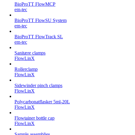
BioProTT FlowMCP
em-tec
BioProTT FlowSU System
em-tec
BioProTT FlowTrack SL
em-tec
Sanitære clamps
FlowLinX
Rollerclamp
FlowLinX
Sidewinder pinch clamps
FlowLinX
Polycarbonatflasker 5ml-20L
FlowLinX
Flowtainer bottle cap
FlowLinX
Sample assemblies