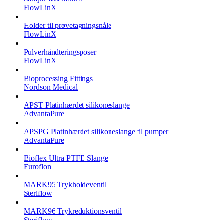
FlowLinX
Holder til prøvetagningsnåle
FlowLinX
Pulverhåndteringsposer
FlowLinX
Bioprocessing Fittings
Nordson Medical
APST Platinhærdet silikoneslange
AdvantaPure
APSPG Platinhærdet silikoneslange til pumper
AdvantaPure
Bioflex Ultra PTFE Slange
Euroflon
MARK95 Trykholdeventil
Steriflow
MARK96 Trykreduktionsventil
Steriflow