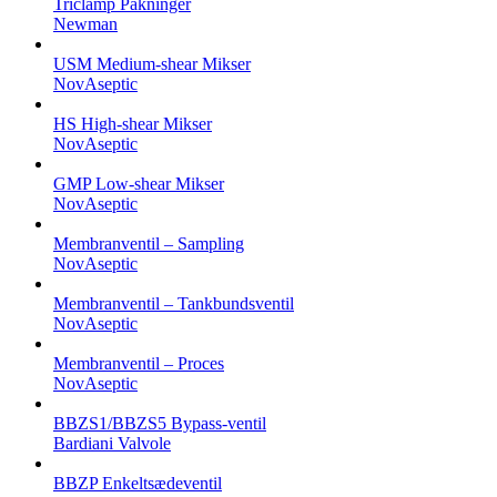
Triclamp Pakninger
Newman
USM Medium-shear Mikser
NovAseptic
HS High-shear Mikser
NovAseptic
GMP Low-shear Mikser
NovAseptic
Membranventil – Sampling
NovAseptic
Membranventil – Tankbundsventil
NovAseptic
Membranventil – Proces
NovAseptic
BBZS1/BBZS5 Bypass-ventil
Bardiani Valvole
BBZP Enkeltsædeventil