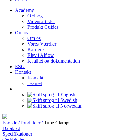
Academy
Ordbog
Vidensartikler
Produkt Guides
Om os
Om os
Vores Værdier
Karriere
Elev i Alflow
Kvalitet og dokumentation
ESG
Kontakt
Kontakt
Teamet
Forside /
Produkter /
Tube Clamps
Datablad
Specifikationer
Certifikater