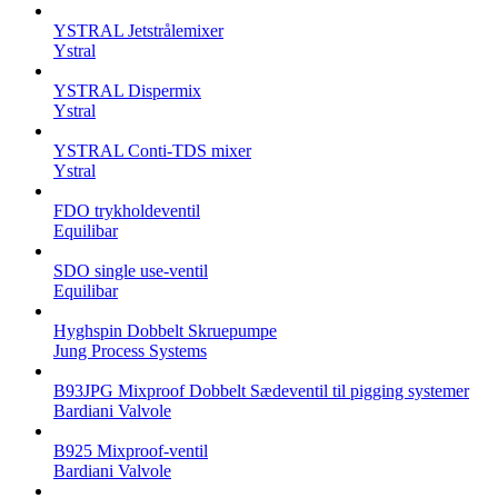
YSTRAL Jetstrålemixer
Ystral
YSTRAL Dispermix
Ystral
YSTRAL Conti-TDS mixer
Ystral
FDO trykholdeventil
Equilibar
SDO single use-ventil
Equilibar
Hyghspin Dobbelt Skruepumpe
Jung Process Systems
B93JPG Mixproof Dobbelt Sædeventil til pigging systemer
Bardiani Valvole
B925 Mixproof-ventil
Bardiani Valvole