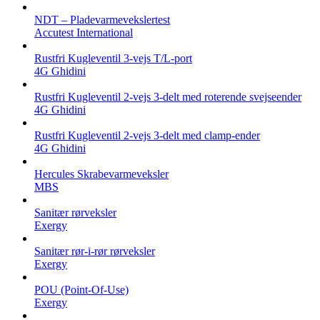
NDT – Pladevarmevekslertest
Accutest International
Rustfri Kugleventil 3-vejs T/L-port
4G Ghidini
Rustfri Kugleventil 2-vejs 3-delt med roterende svejseender
4G Ghidini
Rustfri Kugleventil 2-vejs 3-delt med clamp-ender
4G Ghidini
Hercules Skrabevarmeveksler
MBS
Sanitær rørveksler
Exergy
Sanitær rør-i-rør rørveksler
Exergy
POU (Point-Of-Use)
Exergy