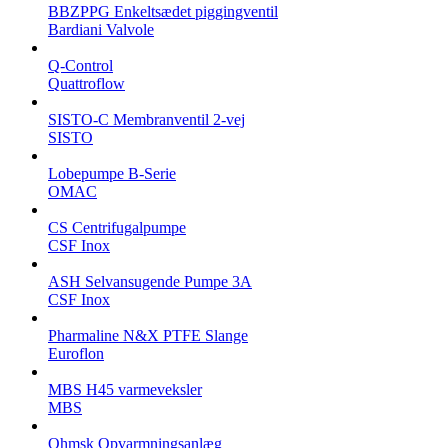
BBZPPG Enkeltsædet piggingventil
Bardiani Valvole
Q-Control
Quattroflow
SISTO-C Membranventil 2-vej
SISTO
Lobepumpe B-Serie
OMAC
CS Centrifugalpumpe
CSF Inox
ASH Selvansugende Pumpe 3A
CSF Inox
Pharmaline N&X PTFE Slange
Euroflon
MBS H45 varmeveksler
MBS
Ohmsk Opvarmningsanlæg