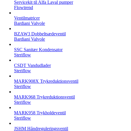
Servicekit til Alfa Laval pumper
Flowtrend
Ventilmatricer
Bardiani Valvole
BZAW3 Dobbeltsædeventil
Bardiani Valvole
SSC Sanitær Kondensator
Steriflow
CSDT Vandudlader
Steriflow
MARK908X Trykreduktionsventil
Steriflow
MARK968 Trykreduktionsventil
Steriflow
MARK958 Trykholdeventil
Steriflow
JSHM Håndreguleringsventil