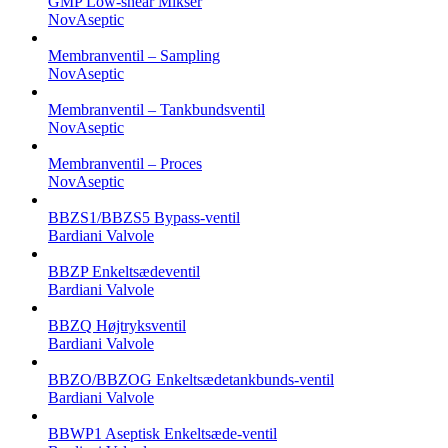
GMP Low-shear Mikser
NovAseptic
Membranventil – Sampling
NovAseptic
Membranventil – Tankbundsventil
NovAseptic
Membranventil – Proces
NovAseptic
BBZS1/BBZS5 Bypass-ventil
Bardiani Valvole
BBZP Enkeltsædeventil
Bardiani Valvole
BBZQ Højtryksventil
Bardiani Valvole
BBZO/BBZOG Enkeltsædetankbunds-ventil
Bardiani Valvole
BBWP1 Aseptisk Enkeltsæde-ventil