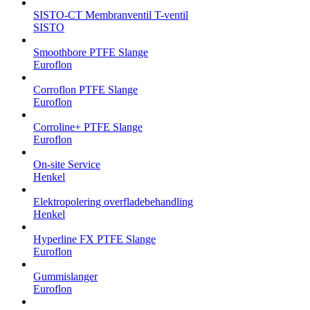
SISTO-CT Membranventil T-ventil
SISTO
Smoothbore PTFE Slange
Euroflon
Corroflon PTFE Slange
Euroflon
Corroline+ PTFE Slange
Euroflon
On-site Service
Henkel
Elektropolering overfladebehandling
Henkel
Hyperline FX PTFE Slange
Euroflon
Gummislanger
Euroflon