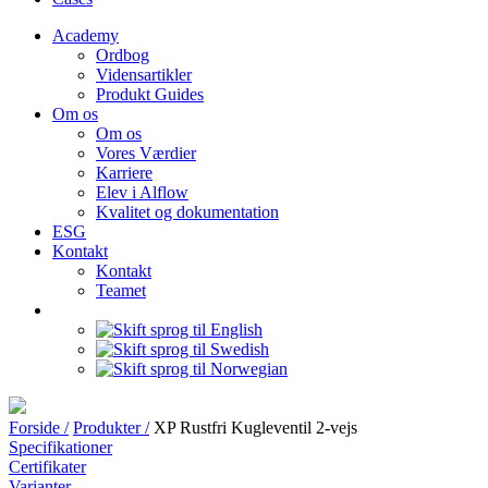
Academy
Ordbog
Vidensartikler
Produkt Guides
Om os
Om os
Vores Værdier
Karriere
Elev i Alflow
Kvalitet og dokumentation
ESG
Kontakt
Kontakt
Teamet
Forside /
Produkter /
XP Rustfri Kugleventil 2-vejs
Specifikationer
Certifikater
Varianter