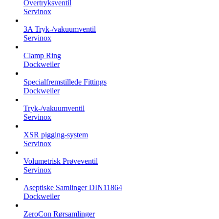
Overtryksventil
Servinox
3A Tryk-/vakuumventil
Servinox
Clamp Ring
Dockweiler
Specialfremstillede Fittings
Dockweiler
Tryk-/vakuumventil
Servinox
XSR pigging-system
Servinox
Volumetrisk Prøveventil
Servinox
Aseptiske Samlinger DIN11864
Dockweiler
ZeroCon Rørsamlinger