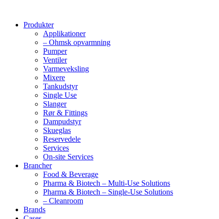
Produkter
Applikationer
– Ohmsk opvarmning
Pumper
Ventiler
Varmeveksling
Mixere
Tankudstyr
Single Use
Slanger
Rør & Fittings
Dampudstyr
Skueglas
Reservedele
Services
On-site Services
Brancher
Food & Beverage
Pharma & Biotech – Multi-Use Solutions
Pharma & Biotech – Single-Use Solutions
– Cleanroom
Brands
Cases