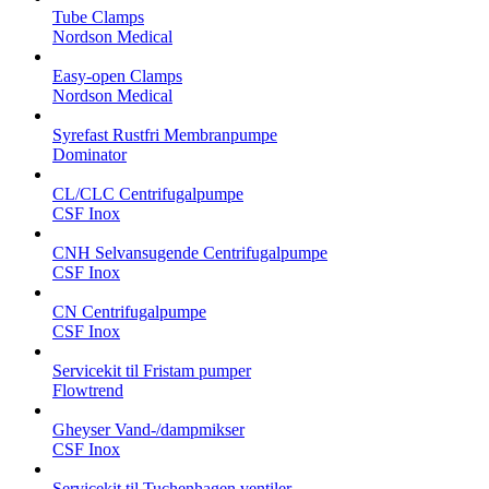
Tube Clamps
Nordson Medical
Easy-open Clamps
Nordson Medical
Syrefast Rustfri Membranpumpe
Dominator
CL/CLC Centrifugalpumpe
CSF Inox
CNH Selvansugende Centrifugalpumpe
CSF Inox
CN Centrifugalpumpe
CSF Inox
Servicekit til Fristam pumper
Flowtrend
Gheyser Vand-/dampmikser
CSF Inox
Servicekit til Tuchenhagen ventiler