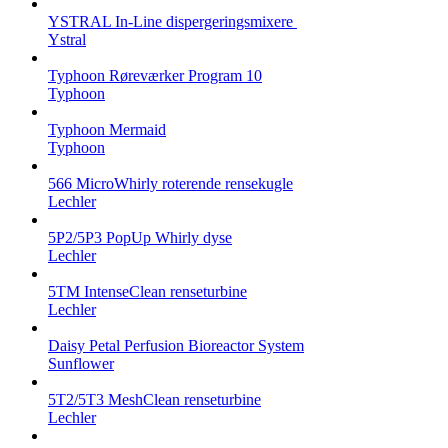
YSTRAL In-Line dispergeringsmixere ‍‍
Ystral
Typhoon Røreværker Program 10
Typhoon
Typhoon Mermaid
Typhoon
566 MicroWhirly roterende rensekugle
Lechler
5P2/5P3 PopUp Whirly dyse
Lechler
5TM IntenseClean renseturbine
Lechler
Daisy Petal Perfusion Bioreactor System
Sunflower
5T2/5T3 MeshClean renseturbine
Lechler