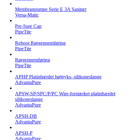
Membranpumpe Serie E 3A Sanitær
Versa-Matic
Pre-Sure Cap
PipeTite
Reboot Rørgennemføring
PipeTite
Rørgennemføring
PipeTite
APHP Platinhærdet højtryks- silikoneslange
AdvantaPure
APSW-SP/SPC/P/PC Wire-forstærket platinhærdet
silikoneslange
AdvantaPure
APSH-DB
AdvantaPure
APSH-P
AdvantaPure