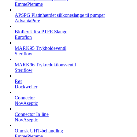
EmmePiemme
APSPG Platinhærdet silikoneslange til pumper
AdvantaPure
Bioflex Ultra PTFE Slange
Euroflon
MARK95 Trykholdeventil
Steriflow
MARK96 Trykreduktionsventil
Steriflow
Rør
Dockweiler
Connector
NovAseptic
Connector In-line
NovAseptic
Ohmsk UHT-behandling
EmmePiemme