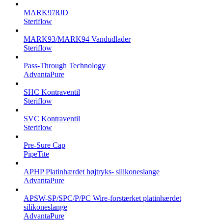
MARK978JD
Steriflow
MARK93/MARK94 Vandudlader
Steriflow
Pass-Through Technology
AdvantaPure
SHC Kontraventil
Steriflow
SVC Kontraventil
Steriflow
Pre-Sure Cap
PipeTite
APHP Platinhærdet højtryks- silikoneslange
AdvantaPure
APSW-SP/SPC/P/PC Wire-forstærket platinhærdet
silikoneslange
AdvantaPure