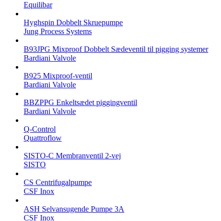
Equilibar
Hyghspin Dobbelt Skruepumpe
Jung Process Systems
B93JPG Mixproof Dobbelt Sædeventil til pigging systemer
Bardiani Valvole
B925 Mixproof-ventil
Bardiani Valvole
BBZPPG Enkeltsædet piggingventil
Bardiani Valvole
Q-Control
Quattroflow
SISTO-C Membranventil 2-vej
SISTO
CS Centrifugalpumpe
CSF Inox
ASH Selvansugende Pumpe 3A
CSF Inox