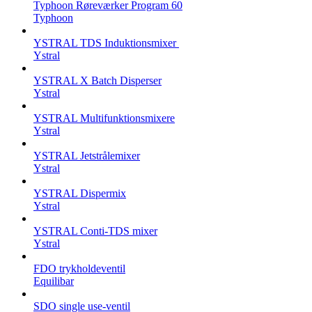
Typhoon Røreværker Program 60
Typhoon
YSTRAL TDS Induktionsmixer ‍
Ystral
YSTRAL X Batch Disperser
Ystral
YSTRAL Multifunktionsmixere‍
Ystral
YSTRAL Jetstrålemixer
Ystral
YSTRAL Dispermix
Ystral
YSTRAL Conti-TDS mixer
Ystral
FDO trykholdeventil
Equilibar
SDO single use-ventil