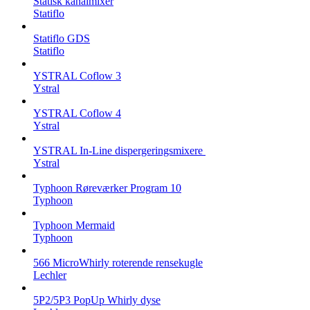
Statisk kanalmixer
Statiflo
Statiflo GDS
Statiflo
YSTRAL Coflow 3
Ystral
YSTRAL Coflow 4
Ystral
YSTRAL In-Line dispergeringsmixere ‍‍
Ystral
Typhoon Røreværker Program 10
Typhoon
Typhoon Mermaid
Typhoon
566 MicroWhirly roterende rensekugle
Lechler
5P2/5P3 PopUp Whirly dyse