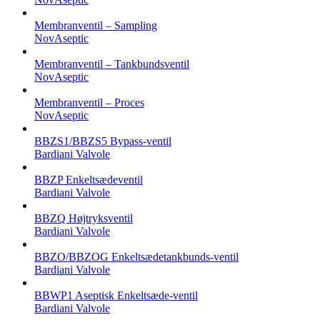
Membranventil – Sampling
NovAseptic
Membranventil – Tankbundsventil
NovAseptic
Membranventil – Proces
NovAseptic
BBZS1/BBZS5 Bypass-ventil
Bardiani Valvole
BBZP Enkeltsædeventil
Bardiani Valvole
BBZQ Højtryksventil
Bardiani Valvole
BBZO/BBZOG Enkeltsædetankbunds-ventil
Bardiani Valvole
BBWP1 Aseptisk Enkeltsæde-ventil
Bardiani Valvole