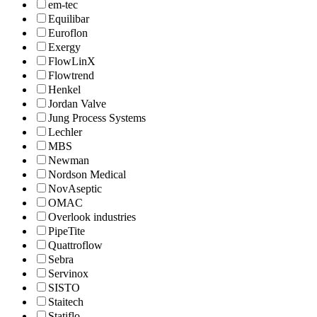
em-tec
Equilibar
Euroflon
Exergy
FlowLinX
Flowtrend
Henkel
Jordan Valve
Jung Process Systems
Lechler
MBS
Newman
Nordson Medical
NovAseptic
OMAC
Overlook industries
PipeTite
Quattroflow
Sebra
Servinox
SISTO
Staitech
Statiflo