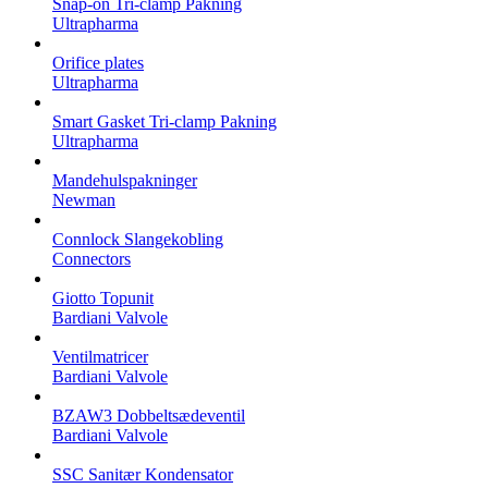
Snap-on Tri-clamp Pakning
Ultrapharma
Orifice plates
Ultrapharma
Smart Gasket Tri-clamp Pakning
Ultrapharma
Mandehulspakninger
Newman
Connlock Slangekobling
Connectors
Giotto Topunit
Bardiani Valvole
Ventilmatricer
Bardiani Valvole
BZAW3 Dobbeltsædeventil
Bardiani Valvole
SSC Sanitær Kondensator