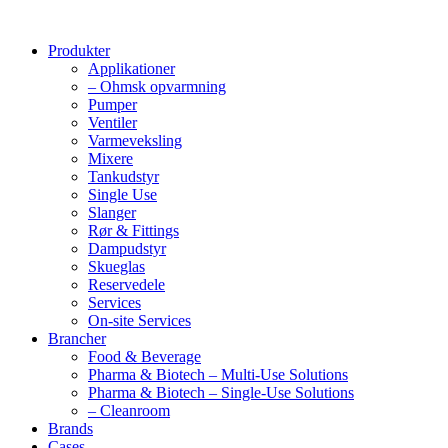
Produkter
Applikationer
– Ohmsk opvarmning
Pumper
Ventiler
Varmeveksling
Mixere
Tankudstyr
Single Use
Slanger
Rør & Fittings
Dampudstyr
Skueglas
Reservedele
Services
On-site Services
Brancher
Food & Beverage
Pharma & Biotech – Multi-Use Solutions
Pharma & Biotech – Single-Use Solutions
– Cleanroom
Brands
Cases