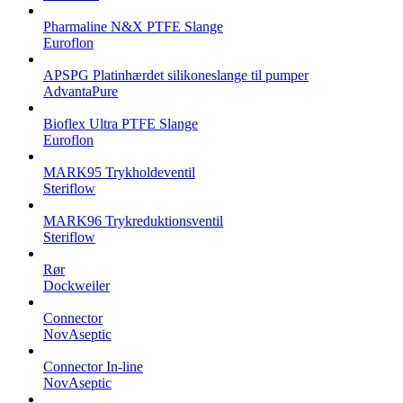
Pharmaline N&X PTFE Slange
Euroflon
APSPG Platinhærdet silikoneslange til pumper
AdvantaPure
Bioflex Ultra PTFE Slange
Euroflon
MARK95 Trykholdeventil
Steriflow
MARK96 Trykreduktionsventil
Steriflow
Rør
Dockweiler
Connector
NovAseptic
Connector In-line
NovAseptic