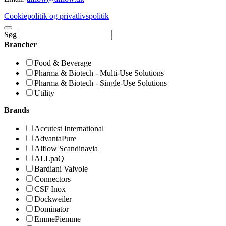
Cookiepolitik og privatlivspolitik
Søg
Brancher
Food & Beverage
Pharma & Biotech - Multi-Use Solutions
Pharma & Biotech - Single-Use Solutions
Utility
Brands
Accutest International
AdvantaPure
Alflow Scandinavia
ALLpaQ
Bardiani Valvole
Connectors
CSF Inox
Dockweiler
Dominator
EmmePiemme