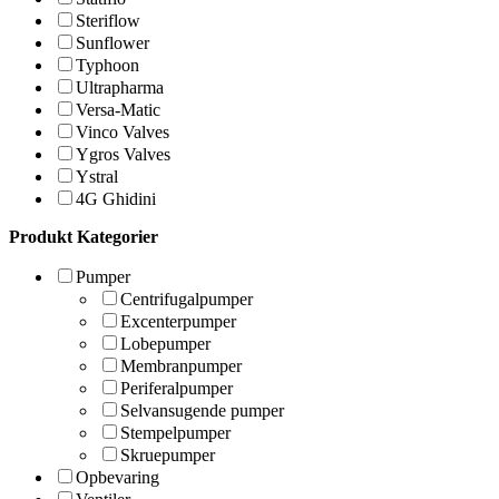
Steriflow
Sunflower
Typhoon
Ultrapharma
Versa-Matic
Vinco Valves
Ygros Valves
Ystral
4G Ghidini
Produkt Kategorier
Pumper
Centrifugalpumper
Excenterpumper
Lobepumper
Membranpumper
Periferalpumper
Selvansugende pumper
Stempelpumper
Skruepumper
Opbevaring