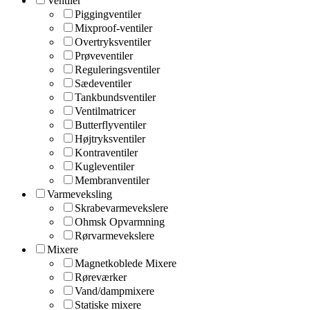
Ventiler
Piggingventiler
Mixproof-ventiler
Overtryksventiler
Prøveventiler
Reguleringsventiler
Sædeventiler
Tankbundsventiler
Ventilmatricer
Butterflyventiler
Højtryksventiler
Kontraventiler
Kugleventiler
Membranventiler
Varmeveksling
Skrabevarmevekslere
Ohmsk Opvarmning
Rørvarmevekslere
Mixere
Magnetkoblede Mixere
Røreværker
Vand/dampmixere
Statiske mixere