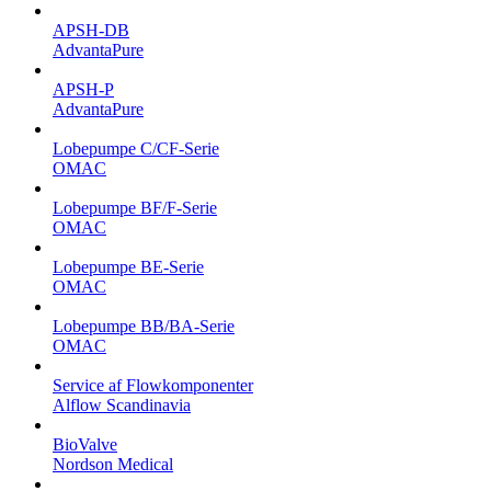
APSH-DB
AdvantaPure
APSH-P
AdvantaPure
Lobepumpe C/CF-Serie
OMAC
Lobepumpe BF/F-Serie
OMAC
Lobepumpe BE-Serie
OMAC
Lobepumpe BB/BA-Serie
OMAC
Service af Flowkomponenter
Alflow Scandinavia
BioValve
Nordson Medical