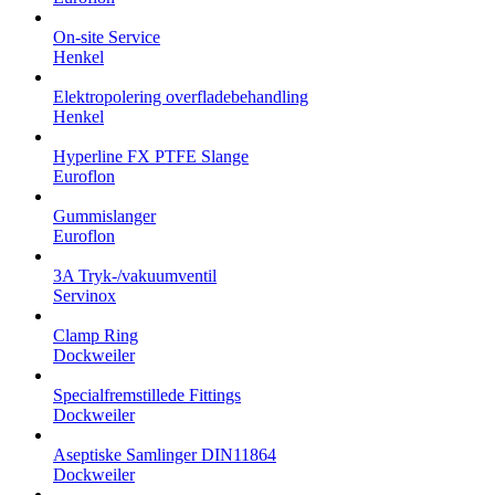
On-site Service
Henkel
Elektropolering overfladebehandling
Henkel
Hyperline FX PTFE Slange
Euroflon
Gummislanger
Euroflon
3A Tryk-/vakuumventil
Servinox
Clamp Ring
Dockweiler
Specialfremstillede Fittings
Dockweiler
Aseptiske Samlinger DIN11864
Dockweiler