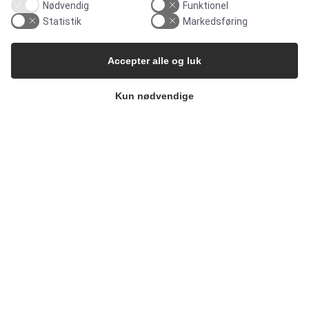
Nødvendig
Funktionel
Statistik
Markedsføring
MARKEDER
Accepter alle og luk
Food & Beverage
Kun nødvendige
Pharma & Biotech – Multi-Use Solutions
Pharma & Biotech – Single-Use Solutions
Cleanroom
VIRKSOMHEDEN