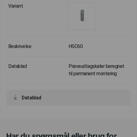
HSC60
Prøveudtagskøler beregnet
til permanent montering
Datablad
Har du spørgsmål eller brug for