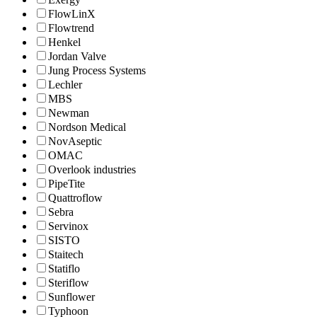
FlowLinX
Flowtrend
Henkel
Jordan Valve
Jung Process Systems
Lechler
MBS
Newman
Nordson Medical
NovAseptic
OMAC
Overlook industries
PipeTite
Quattroflow
Sebra
Servinox
SISTO
Staitech
Statiflo
Steriflow
Sunflower
Typhoon