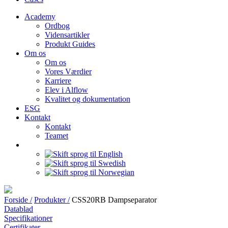
Academy
Ordbog
Vidensartikler
Produkt Guides
Om os
Om os
Vores Værdier
Karriere
Elev i Alflow
Kvalitet og dokumentation
ESG
Kontakt
Kontakt
Teamet
Forside /
Produkter /
CSS20RB Dampseparator
Datablad
Specifikationer
Certifikater