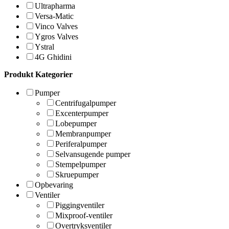
Ultrapharma
Versa-Matic
Vinco Valves
Ygros Valves
Ystral
4G Ghidini
Produkt Kategorier
Pumper
Centrifugalpumper
Excenterpumper
Lobepumper
Membranpumper
Periferalpumper
Selvansugende pumper
Stempelpumper
Skruepumper
Opbevaring
Ventiler
Piggingventiler
Mixproof-ventiler
Overtryksventiler