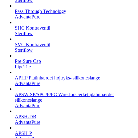
Steriflow
Pass-Through Technology
AdvantaPure
SHC Kontraventil
Steriflow
SVC Kontraventil
Steriflow
Pre-Sure Cap
PipeTite
APHP Platinhærdet højtryks- silikoneslange
AdvantaPure
APSW-SP/SPC/P/PC Wire-forstærket platinhærdet
silikoneslange
AdvantaPure
APSH-DB
AdvantaPure
APSH-P