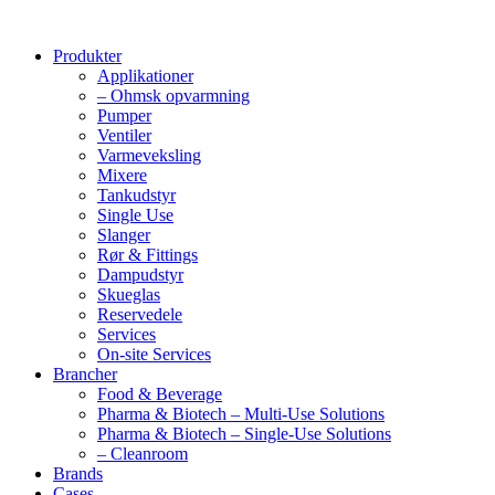
Produkter
Applikationer
– Ohmsk opvarmning
Pumper
Ventiler
Varmeveksling
Mixere
Tankudstyr
Single Use
Slanger
Rør & Fittings
Dampudstyr
Skueglas
Reservedele
Services
On-site Services
Brancher
Food & Beverage
Pharma & Biotech – Multi-Use Solutions
Pharma & Biotech – Single-Use Solutions
– Cleanroom
Brands
Cases