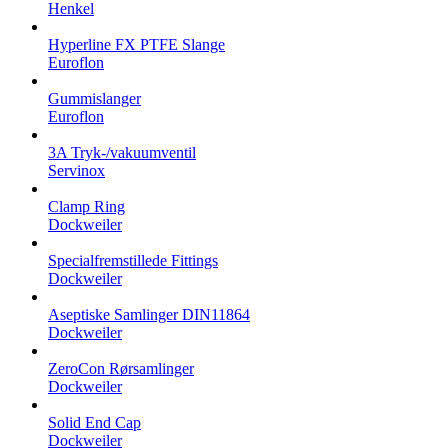
Henkel
Hyperline FX PTFE Slange
Euroflon
Gummislanger
Euroflon
3A Tryk-/vakuumventil
Servinox
Clamp Ring
Dockweiler
Specialfremstillede Fittings
Dockweiler
Aseptiske Samlinger DIN11864
Dockweiler
ZeroCon Rørsamlinger
Dockweiler
Solid End Cap
Dockweiler