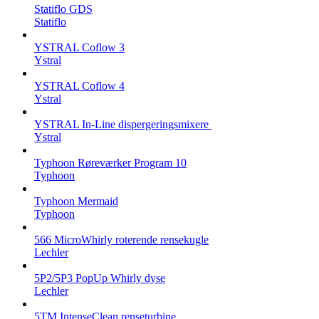
Statiflo GDS
Statiflo
YSTRAL Coflow 3
Ystral
YSTRAL Coflow 4
Ystral
YSTRAL In-Line dispergeringsmixere ‍‍
Ystral
Typhoon Røreværker Program 10
Typhoon
Typhoon Mermaid
Typhoon
566 MicroWhirly roterende rensekugle
Lechler
5P2/5P3 PopUp Whirly dyse
Lechler
5TM IntenseClean renseturbine