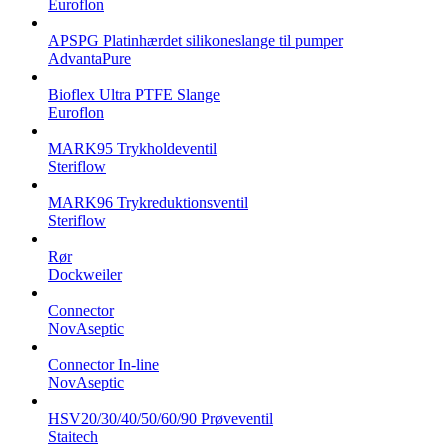
Euroflon
APSPG Platinhærdet silikoneslange til pumper
AdvantaPure
Bioflex Ultra PTFE Slange
Euroflon
MARK95 Trykholdeventil
Steriflow
MARK96 Trykreduktionsventil
Steriflow
Rør
Dockweiler
Connector
NovAseptic
Connector In-line
NovAseptic
HSV20/30/40/50/60/90 Prøveventil
Staitech