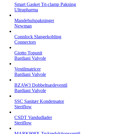
Smart Gasket Tri-clamp Pakning
Ultrapharma
Mandehulspakninger
Newman
Connlock Slangekobling
Connectors
Giotto Topunit
Bardiani Valvole
Ventilmatricer
Bardiani Valvole
BZAW3 Dobbeltsædeventil
Bardiani Valvole
SSC Sanitær Kondensator
Steriflow
CSDT Vandudlader
Steriflow
MARK908X Trykreduktionsventil