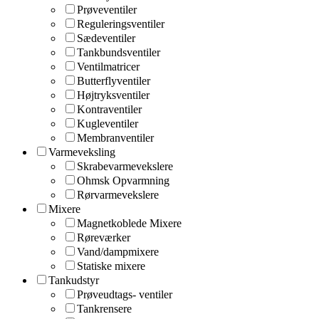
Prøveventiler
Reguleringsventiler
Sædeventiler
Tankbundsventiler
Ventilmatricer
Butterflyventiler
Højtryksventiler
Kontraventiler
Kugleventiler
Membranventiler
Varmeveksling
Skrabevarmevekslere
Ohmsk Opvarmning
Rørvarmevekslere
Mixere
Magnetkoblede Mixere
Røreværker
Vand/dampmixere
Statiske mixere
Tankudstyr
Prøveudtags- ventiler
Tankrensere