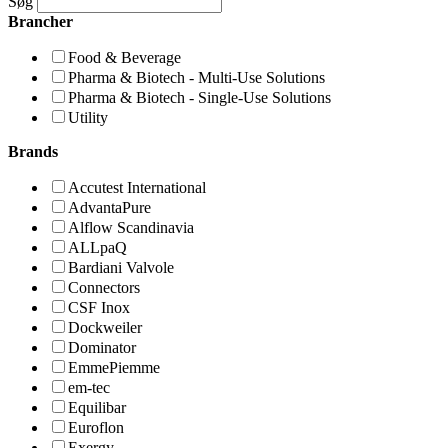
Søg
Brancher
Food & Beverage
Pharma & Biotech - Multi-Use Solutions
Pharma & Biotech - Single-Use Solutions
Utility
Brands
Accutest International
AdvantaPure
Alflow Scandinavia
ALLpaQ
Bardiani Valvole
Connectors
CSF Inox
Dockweiler
Dominator
EmmePiemme
em-tec
Equilibar
Euroflon
Exergy