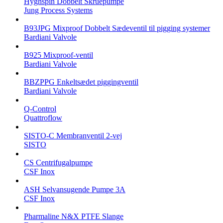
Hyghspin Dobbelt Skruepumpe
Jung Process Systems
B93JPG Mixproof Dobbelt Sædeventil til pigging systemer
Bardiani Valvole
B925 Mixproof-ventil
Bardiani Valvole
BBZPPG Enkeltsædet piggingventil
Bardiani Valvole
Q-Control
Quattroflow
SISTO-C Membranventil 2-vej
SISTO
CS Centrifugalpumpe
CSF Inox
ASH Selvansugende Pumpe 3A
CSF Inox
Pharmaline N&X PTFE Slange