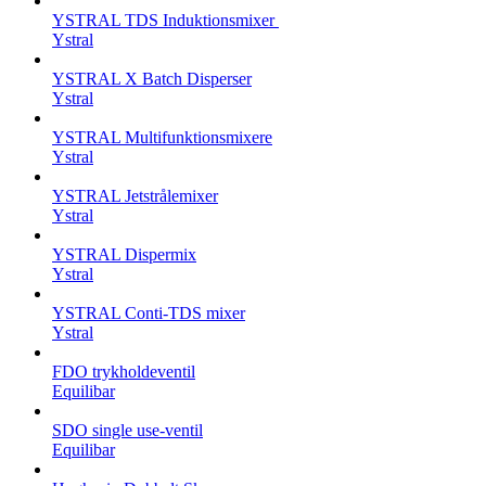
YSTRAL TDS Induktionsmixer ‍
Ystral
YSTRAL X Batch Disperser
Ystral
YSTRAL Multifunktionsmixere‍
Ystral
YSTRAL Jetstrålemixer
Ystral
YSTRAL Dispermix
Ystral
YSTRAL Conti-TDS mixer
Ystral
FDO trykholdeventil
Equilibar
SDO single use-ventil
Equilibar