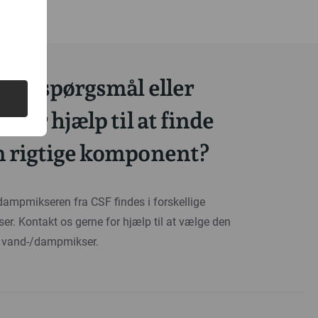
 du spørgsmål eller
g for hjælp til at finde
n rigtige komponent?
ampmikseren fra CSF findes i forskellige
lser. Kontakt os gerne for hjælp til at vælge den
e vand-/dampmikser.