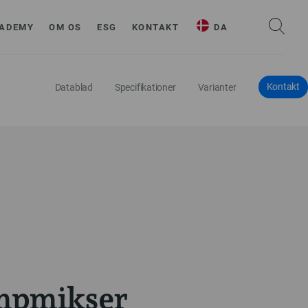
ADEMY
OM OS
ESG
KONTAKT
DA
Kontakt
Datablad
Specifikationer
Varianter
mpmikser