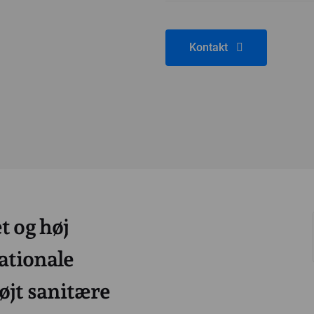
Kontakt
t og høj
nationale
øjt sanitære