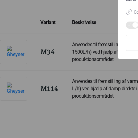
Co
Variant
Beskrivelse
Anvendes til fremstilling af varm
M34
1500L/h) ved hjælp af damp dire
produktionsområdet
Anvendes til fremstilling af var
M114
L/h) ved hjælp af damp direkte i
produktionsområdet