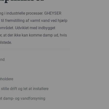
g i industrielle processer. GHEYSER
l fremstilling af varmt vand ved hjælp
sområdet. Udviklet med indbygget
er, at der ikke kan komme damp ud, hvis
ilstede.
and
holdere
tille drift og let at installere
tet damp- og vandforsyning