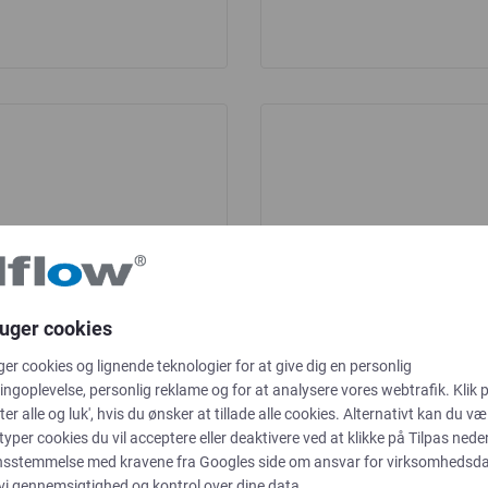
ruger cookies
ger cookies og lignende teknologier for at give dig en personlig
ngoplevelse, personlig reklame og for at analysere vores webtrafik. Klik 
ter alle og luk', hvis du ønsker at tillade alle cookies. Alternativt kan du væ
 typer cookies du vil acceptere eller deaktivere ved at klikke på Tilpas neden
nsstemmelse med kravene fra
Googles side om ansvar for virksomhedsd
 vi gennemsigtighed og kontrol over dine data.