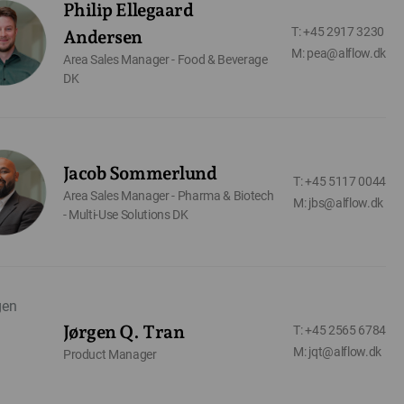
Philip Ellegaard
T: +45 2917 3230
Andersen
M: pea@alflow.dk
Area Sales Manager - Food & Beverage
DK
Jacob Sommerlund
T: +45 5117 0044
Area Sales Manager - Pharma & Biotech
M: jbs@alflow.dk
- Multi-Use Solutions DK
Jørgen Q. Tran
T: +45 2565 6784
M: jqt@alflow.dk
Product Manager