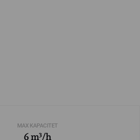
MAX KAPACITET
6 m³/h