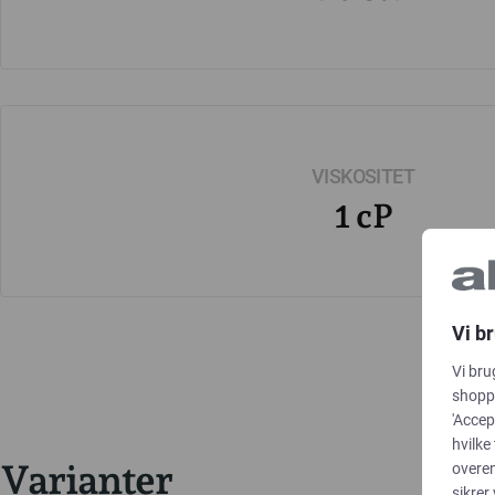
VISKOSITET
1 cP
Vi b
Vi bru
shoppi
'Accep
hvilke
Varianter
overe
sikrer