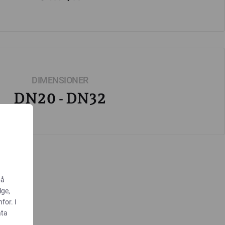
DIMENSIONER
DN20 - DN32
på
lge,
for. I
ata