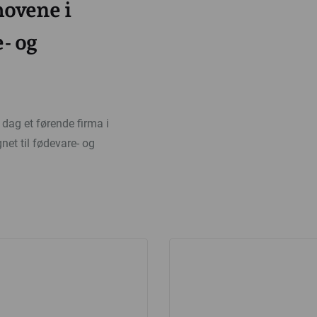
ovene i
e- og
i dag et førende firma i
net til fødevare- og