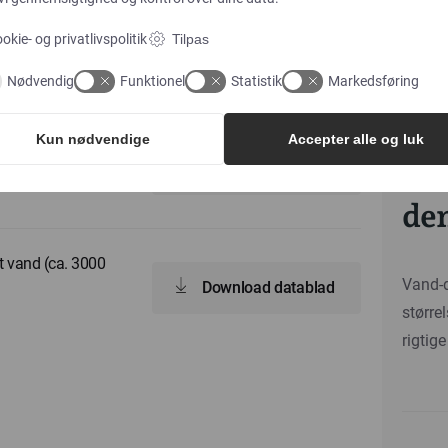
okie- og privatlivspolitik
Tilpas
Datablad
Nødvendig
Funktionel
Statistik
Markedsføring
Har
Kun nødvendige
Accepter alle og luk
t vand (ca.
bru
kte i
Download datablad
de
mt vand (ca. 3000
Vand-d
Download datablad
større
rigtig