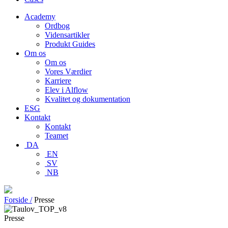
Academy
Ordbog
Vidensartikler
Produkt Guides
Om os
Om os
Vores Værdier
Karriere
Elev i Alflow
Kvalitet og dokumentation
ESG
Kontakt
Kontakt
Teamet
DA
EN
SV
NB
Forside /
Presse
Presse