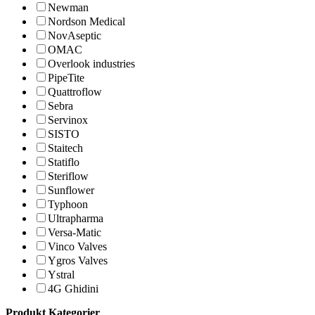
Newman
Nordson Medical
NovAseptic
OMAC
Overlook industries
PipeTite
Quattroflow
Sebra
Servinox
SISTO
Staitech
Statiflo
Steriflow
Sunflower
Typhoon
Ultrapharma
Versa-Matic
Vinco Valves
Ygros Valves
Ystral
4G Ghidini
Produkt Kategorier