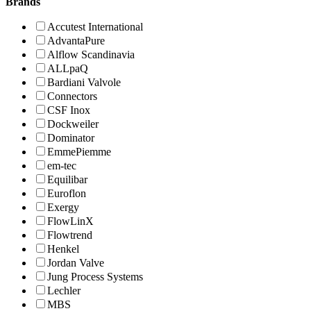
Brands
Accutest International
AdvantaPure
Alflow Scandinavia
ALLpaQ
Bardiani Valvole
Connectors
CSF Inox
Dockweiler
Dominator
EmmePiemme
em-tec
Equilibar
Euroflon
Exergy
FlowLinX
Flowtrend
Henkel
Jordan Valve
Jung Process Systems
Lechler
MBS