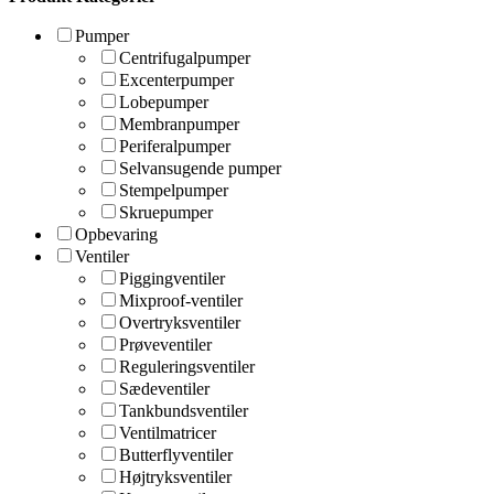
Pumper
Centrifugalpumper
Excenterpumper
Lobepumper
Membranpumper
Periferalpumper
Selvansugende pumper
Stempelpumper
Skruepumper
Opbevaring
Ventiler
Piggingventiler
Mixproof-ventiler
Overtryksventiler
Prøveventiler
Reguleringsventiler
Sædeventiler
Tankbundsventiler
Ventilmatricer
Butterflyventiler
Højtryksventiler