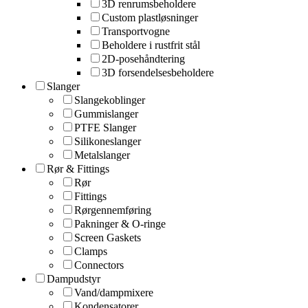
3D renrumsbeholdere
Custom plastløsninger
Transportvogne
Beholdere i rustfrit stål
2D-posehåndtering
3D forsendelsesbeholdere
Slanger
Slangekoblinger
Gummislanger
PTFE Slanger
Silikoneslanger
Metalslanger
Rør & Fittings
Rør
Fittings
Rørgennemføring
Pakninger & O-ringe
Screen Gaskets
Clamps
Connectors
Dampudstyr
Vand/dampmixere
Kondensatorer