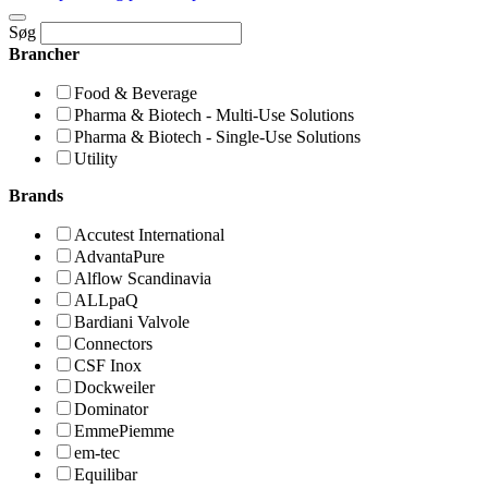
Søg
Brancher
Food & Beverage
Pharma & Biotech - Multi-Use Solutions
Pharma & Biotech - Single-Use Solutions
Utility
Brands
Accutest International
AdvantaPure
Alflow Scandinavia
ALLpaQ
Bardiani Valvole
Connectors
CSF Inox
Dockweiler
Dominator
EmmePiemme
em-tec
Equilibar