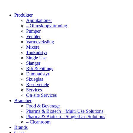
Produkter
Applikationer
– Ohmsk opvarmning
Pumper
Ventiler
Varmeveksling
Mixere
Tankudstyr
Single Use
Slanger
Rør & Fittings
Dampudstyr
Skueglas
Reservedele
Services
On-site Services
Brancher
Food & Beverage
Pharma & Biotech – Multi-Use Solutions
Pharma & Biotech – Single-Use Solutions
– Cleanroom
Brands
Cases