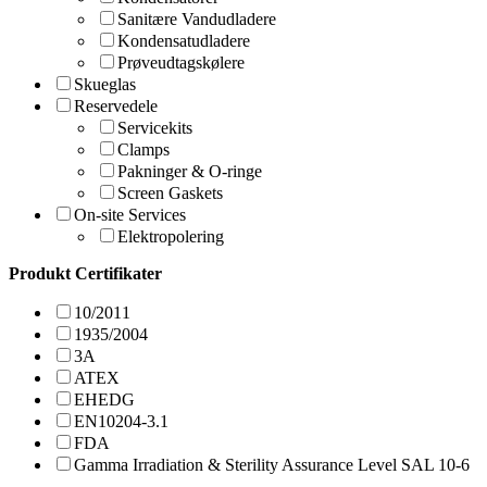
Sanitære Vandudladere
Kondensatudladere
Prøveudtagskølere
Skueglas
Reservedele
Servicekits
Clamps
Pakninger & O-ringe
Screen Gaskets
On-site Services
Elektropolering
Produkt Certifikater
10/2011
1935/2004
3A
ATEX
EHEDG
EN10204-3.1
FDA
Gamma Irradiation & Sterility Assurance Level SAL 10-6