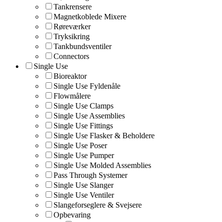
Tankrensere
Magnetkoblede Mixere
Røreværker
Tryksikring
Tankbundsventiler
Connectors
Single Use
Bioreaktor
Single Use Fyldenåle
Flowmålere
Single Use Clamps
Single Use Assemblies
Single Use Fittings
Single Use Flasker & Beholdere
Single Use Poser
Single Use Pumper
Single Use Molded Assemblies
Pass Through Systemer
Single Use Slanger
Single Use Ventiler
Slangeforseglere & Svejsere
Opbevaring