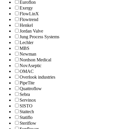
Euroflon
Exergy
FlowLinX
Flowtrend
Henkel
Jordan Valve
Jung Process Systems
Lechler
MBS
Newman
Nordson Medical
NovAseptic
OMAC
Overlook industries
PipeTite
Quattroflow
Sebra
Servinox
SISTO
Staitech
Statiflo
Steriflow
Sunflower