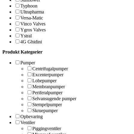
Typhoon
Ultrapharma
Versa-Matic
Vinco Valves
Ygros Valves
Ystral
4G Ghidini
Produkt Kategorier
Pumper
Centrifugalpumper
Excenterpumper
Lobepumper
Membranpumper
Periferalpumper
Selvansugende pumper
Stempelpumper
Skruepumper
Opbevaring
Ventiler
Piggingventiler