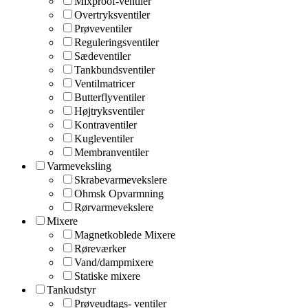
Mixproof-ventiler
Overtryksventiler
Prøveventiler
Reguleringsventiler
Sædeventiler
Tankbundsventiler
Ventilmatricer
Butterflyventiler
Højtryksventiler
Kontraventiler
Kugleventiler
Membranventiler
Varmeveksling
Skrabevarmevekslere
Ohmsk Opvarmning
Rørvarmevekslere
Mixere
Magnetkoblede Mixere
Røreværker
Vand/dampmixere
Statiske mixere
Tankudstyr
Prøveudtags- ventiler