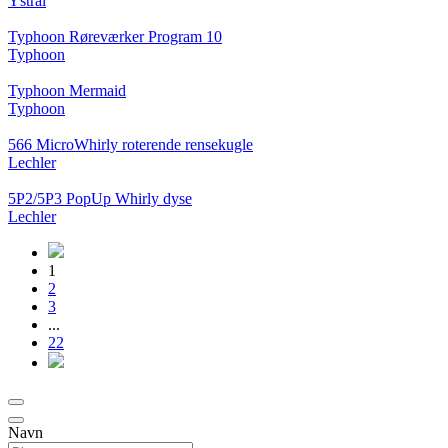
Ystral
Typhoon Røreværker Program 10
Typhoon
Typhoon Mermaid
Typhoon
566 MicroWhirly roterende rensekugle
Lechler
5P2/5P3 PopUp Whirly dyse
Lechler
1
2
3
...
22
Navn