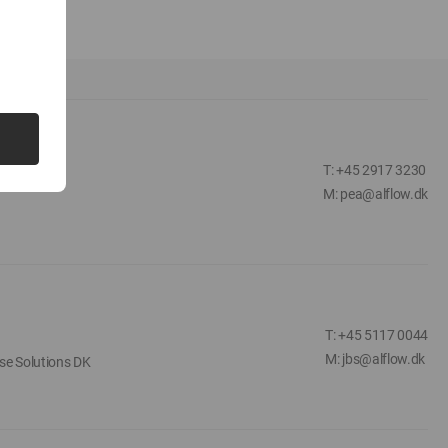
T: +45 2917 3230
M: pea@alflow.dk
T: +45 5117 0044
M: jbs@alflow.dk
se Solutions DK