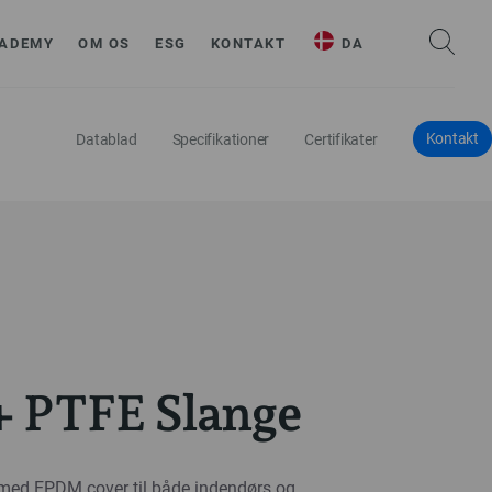
ADEMY
OM OS
ESG
KONTAKT
DA
Kontakt
Datablad
Specifikationer
Certifikater
+ PTFE Slange
 med EPDM cover til både indendørs og