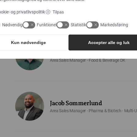
okie- og privatlivspolitik
Tilpas
Nødvendig
Funktionel
Statistik
Markedsføring
Kun nødvendige
Accepter alle og luk
Philip Ellegaard Andersen
Area Sales Manager - Food & Beverage DK
Jacob Sommerlund
Area Sales Manager - Pharma & Biotech - Multi-U