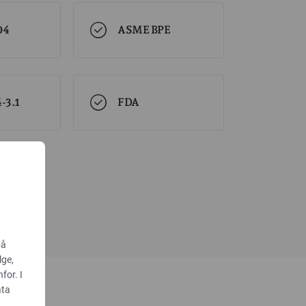
04
ASME BPE
-3.1
FDA
på
lge,
for. I
ata