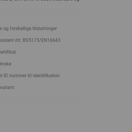
 og forskellige tilslutninger
esistent iht. BS5173/EN16643
rtifikat
 ønske
t ID nummer til identifikation
 variant