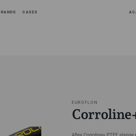
BRANDS
CASES
AC
EUROFLON
Corroline
Aflex Corroline+ PTFE slange