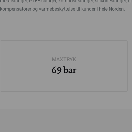
metalslanger, PTFE-slanger, kompositslanger, silikoneslanger, 
kompensatorer og varmebeskyttelse til kunder i hele Norden.
MAX TRYK
69 bar