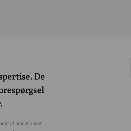
pertise. De
forespørgsel
.
andør af blandt andet