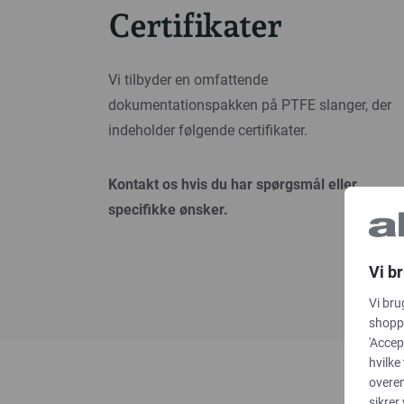
Certifikater
Vi tilbyder en omfattende
dokumentationspakken på PTFE slanger, der
indeholder følgende certifikater.
Kontakt os hvis du har spørgsmål eller
specifikke ønsker.
Vi b
Vi bru
shoppi
'Accep
hvilke
overe
sikrer