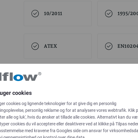
10/2011
1935/20
ATEX
EN10204
USP Class VI
ruger cookies
ger cookies og lignende teknologier for at give dig en personlig
ngoplevelse, personlig reklame og for at analysere vores webtrafik. Klik 
ter alle og luk', hvis du ønsker at tillade alle cookies. Alternativt kan du væ
 typer cookies du vil acceptere eller deaktivere ved at klikke på Tilpas neden
nsstemmelse med kravene fra
Googles side om ansvar for virksomhedsd
 vi gennemsigtighed og kontrol over dine data.