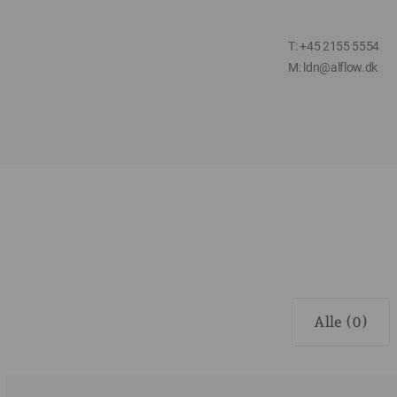
T: +45 2155 5554
M: ldn@alflow.dk
Alle (0)