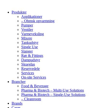
Produkter
Applikationer
– Ohmsk opvarmning
Pumper
Ventiler
Varmeveksling
Mixere
Tankudstyr
Single Use
Slanger
Rør & Fittings
Dampudstyr
Skueglas
Reservedele
Services
On-site Services
Brancher
Food & Beverage
Pharma & Biotech – Multi-Use Solutions
Pharma & Biotech – Single-Use Solutions
– Cleanroom
Brands
Cases