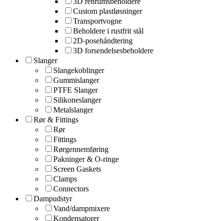
3D renrumsbeholdere
Custom plastløsninger
Transportvogne
Beholdere i rustfrit stål
2D-posehåndtering
3D forsendelsesbeholdere
Slanger
Slangekoblinger
Gummislanger
PTFE Slanger
Silikoneslanger
Metalslanger
Rør & Fittings
Rør
Fittings
Rørgennemføring
Pakninger & O-ringe
Screen Gaskets
Clamps
Connectors
Dampudstyr
Vand/dampmixere
Kondensatorer