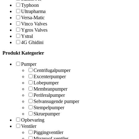
Typhoon
Ultrapharma
Versa-Matic
Vinco Valves
Ygros Valves
Ystral
4G Ghidini
Produkt Kategorier
Pumper
Centrifugalpumper
Excenterpumper
Lobepumper
Membranpumper
Periferalpumper
Selvansugende pumper
Stempelpumper
Skruepumper
Opbevaring
Ventiler
Piggingventiler
Mixproof-ventiler