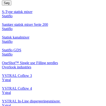
Søg
S-Type statisk mixer
Statiflo
Sanitær statisk mixer Serie 200
Statiflo
Statisk kanalmixer
Statiflo
Statiflo GDS
Statiflo
OneShot™ Single use Filling needles
Overlook industries
YSTRAL Coflow 3
Ystral
YSTRAL Coflow 4
Ystral
YSTRAL In-Line dispergeringsmixere ‍‍
Ystral