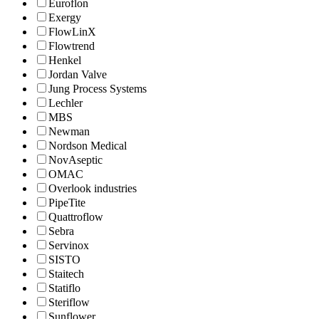
Euroflon
Exergy
FlowLinX
Flowtrend
Henkel
Jordan Valve
Jung Process Systems
Lechler
MBS
Newman
Nordson Medical
NovAseptic
OMAC
Overlook industries
PipeTite
Quattroflow
Sebra
Servinox
SISTO
Staitech
Statiflo
Steriflow
Sunflower