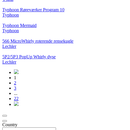
Typhoon Røreværker Program 10
Typhoon
Typhoon Mermaid
Typhoon
566 MicroWhirly roterende rensekugle
Lechler
5P2/5P3 PopUp Whirly dyse
Lechler
1
2
3
...
22
Country