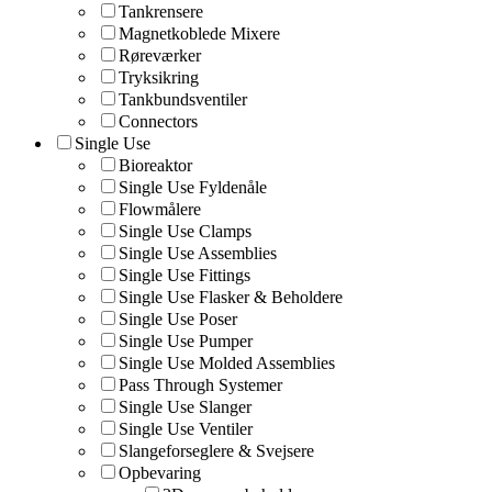
Tankrensere
Magnetkoblede Mixere
Røreværker
Tryksikring
Tankbundsventiler
Connectors
Single Use
Bioreaktor
Single Use Fyldenåle
Flowmålere
Single Use Clamps
Single Use Assemblies
Single Use Fittings
Single Use Flasker & Beholdere
Single Use Poser
Single Use Pumper
Single Use Molded Assemblies
Pass Through Systemer
Single Use Slanger
Single Use Ventiler
Slangeforseglere & Svejsere
Opbevaring