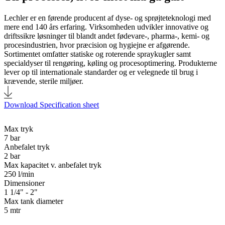
Lechler er en førende producent af dyse- og sprøjteteknologi med
mere end 140 års erfaring. Virksomheden udvikler innovative og
driftssikre løsninger til blandt andet fødevare-, pharma-, kemi- og
procesindustrien, hvor præcision og hygiejne er afgørende.
Sortimentet omfatter statiske og roterende spraykugler samt
specialdyser til rengøring, køling og procesoptimering. Produkterne
lever op til internationale standarder og er velegnede til brug i
krævende, sterile miljøer.
Download Specification sheet
Max tryk
7 bar
Anbefalet tryk
2 bar
Max kapacitet v. anbefalet tryk
250 l/min
Dimensioner
1 1/4" - 2"
Max tank diameter
5 mtr