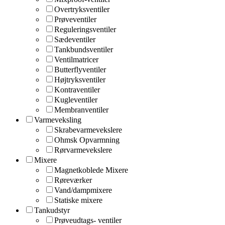
Overtryksventiler
Prøveventiler
Reguleringsventiler
Sædeventiler
Tankbundsventiler
Ventilmatricer
Butterflyventiler
Højtryksventiler
Kontraventiler
Kugleventiler
Membranventiler
Varmeveksling
Skrabevarmevekslere
Ohmsk Opvarmning
Rørvarmevekslere
Mixere
Magnetkoblede Mixere
Røreværker
Vand/dampmixere
Statiske mixere
Tankudstyr
Prøveudtags- ventiler