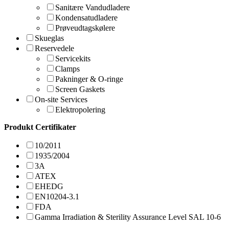
Sanitære Vandudladere
Kondensatudladere
Prøveudtagskølere
Skueglas
Reservedele
Servicekits
Clamps
Pakninger & O-ringe
Screen Gaskets
On-site Services
Elektropolering
Produkt Certifikater
10/2011
1935/2004
3A
ATEX
EHEDG
EN10204-3.1
FDA
Gamma Irradiation & Sterility Assurance Level SAL 10-6