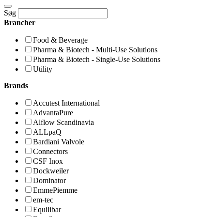
Søg
Brancher
Food & Beverage
Pharma & Biotech - Multi-Use Solutions
Pharma & Biotech - Single-Use Solutions
Utility
Brands
Accutest International
AdvantaPure
Alflow Scandinavia
ALLpaQ
Bardiani Valvole
Connectors
CSF Inox
Dockweiler
Dominator
EmmePiemme
em-tec
Equilibar