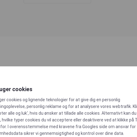
ruger cookies
ger cookies og lignende teknologier for at give dig en personlig
ngoplevelse, personlig reklame og for at analysere vores webtrafik. Kl
ter alle og luk', hvis du ønsker at tillade alle cookies. Alternativt kan du
 hvilke typer cookies du vil acceptere eller deaktivere ved at klikke på 
Philip Ellegaard Andersen
for. I overensstemmelse med kravene fra
Googles side om ansvar for
omhedsdata
sikrer vi gennemsigtighed og kontrol over dine data.
Area Sales Manager - Food & Beverage DK