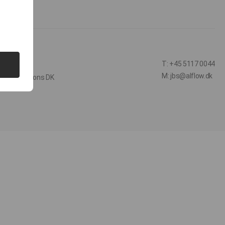
T: +45 5117 0044
M: jbs@alflow.dk
-Use Solutions DK