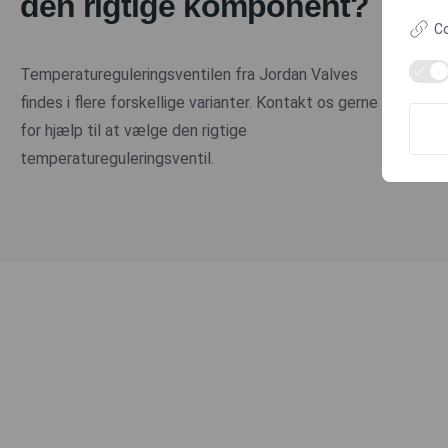
den rigtige komponent?
Co
Temperatureguleringsventilen fra Jordan Valves
findes i flere forskellige varianter. Kontakt os gerne
for hjælp til at vælge den rigtige
temperatureguleringsventil.