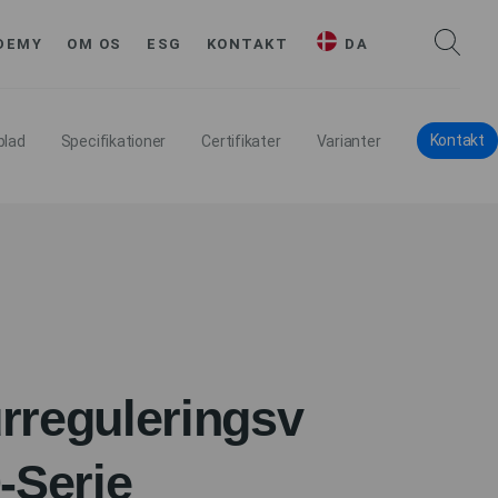
DEMY
OM OS
ESG
KONTAKT
DA
Kontakt
blad
Specifikationer
Certifikater
Varianter
rreguleringsv
-Serie