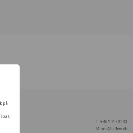
ik på
Tilpas
T: +45 2917 3230
M: pea@alflow.dk