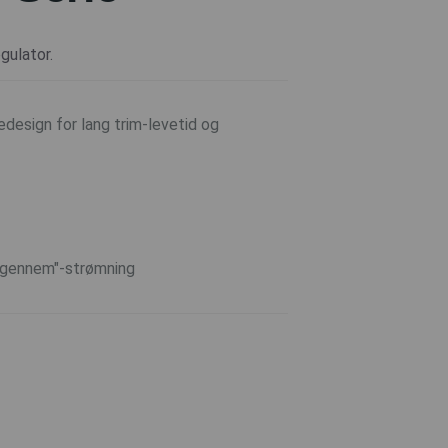
gulator.
edesign for lang trim-levetid og
e igennem"-strømning