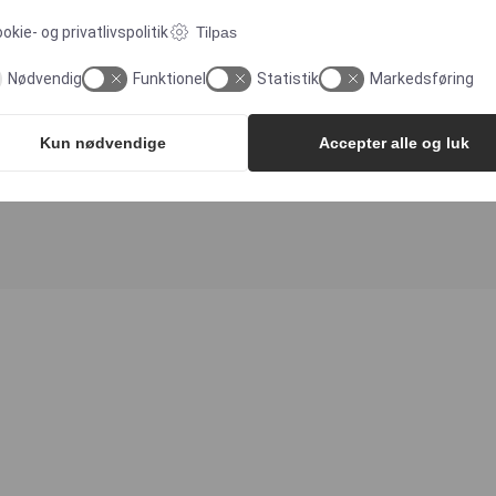
okie- og privatlivspolitik
Tilpas
Nødvendig
Funktionel
Statistik
Markedsføring
Jacob Sommerlund
Kun nødvendige
Accepter alle og luk
Area Sales Manager - Pharma & Biotech - Multi