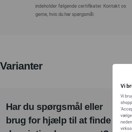
indeholder følgende certifikater. Kontakt os
gerne, hvis du har spørgsmål.
Varianter
Vi b
Vi bru
shoppi
Har du spørgsmål eller
'Accep
vælge,
brug for hjælp til at finde
neden
virks