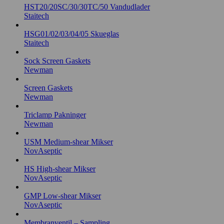
HST20/20SC/30/30TC/50 Vandudlader
Staitech
HSG01/02/03/04/05 Skueglas
Staitech
Sock Screen Gaskets
Newman
Screen Gaskets
Newman
Triclamp Pakninger
Newman
USM Medium-shear Mikser
NovAseptic
HS High-shear Mikser
NovAseptic
GMP Low-shear Mikser
NovAseptic
Membranventil – Sampling