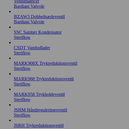
Ventilmatricer
Bardiani Valvole
BZAW3 Dobbeltsædeventil
Bardiani Valvole
SSC Sanitær Kondensator
Steriflow
CSDT Vandudlader
Steriflow
MARK908X Trykreduktionsventil
Steriflow
MARK968 Trykreduktionsventil
Steriflow
MARK958 Trykholdeventil
Steriflow
JSHM Håndreguleringsventil
Steriflow
JSRH Trykreduktionsventil