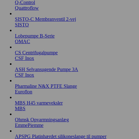
Q-Control
Quattroflow
SISTO-C Membranventil 2-vej
SISTO
Lobepumpe B-Serie
OMAC
CS Centrifugalpumpe
CSF Inox
ASH Selvansugende Pumpe 3A
CSF Inox
Pharmaline N&X PTFE Slange
Euroflon
MBS H45 varmeveksler
MBS
Ohmsk Opvarmningsanlæg
EmmePiemme
APSPG Platinhærdet silikoneslange til pumper