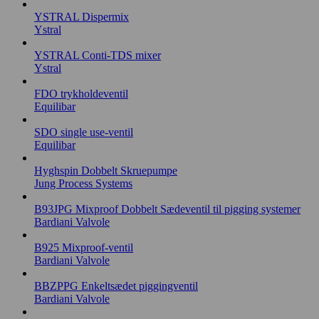
YSTRAL Dispermix
Ystral
YSTRAL Conti-TDS mixer
Ystral
FDO trykholdeventil
Equilibar
SDO single use-ventil
Equilibar
Hyghspin Dobbelt Skruepumpe
Jung Process Systems
B93JPG Mixproof Dobbelt Sædeventil til pigging systemer
Bardiani Valvole
B925 Mixproof-ventil
Bardiani Valvole
BBZPPG Enkeltsædet piggingventil
Bardiani Valvole