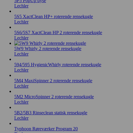
5P5 PopUp dyse
Lechler
5S5 XactClean HP+ roterende rensekugle
Lechler
5S6/5S7 XactClean HP 2 roterende rensekugle
Lechler
5W9 Whirly 2 roterende rensekugle
Lechler
594/595 HygienicWhirly roterende rensekugle
Lechler
5M4 MaxiSpinner 2 roterende rensekugle
Lechler
5M2 MicroSpinner 2 roterende rensekugle
Lechler
5B2/5B3 Rinseclean statisk rensekugle
Lechler
Typhoon Røreværker Program 20