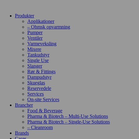
Produkter
Applikationer
– Ohmsk opvarmning
Pumper
Ventiler
Varmeveksling
Mixere
Tankudstyr
Single Use
Slanger
Rør & Fittings
Dampudstyr
Skueglas
Reservedele
Services
On-site Services
Brancher
Food & Beverage
Pharma & Biotech – Multi-Use Solutions
Pharma & Biotech – Single-Use Solutions
– Cleanroom
Brands
Cases