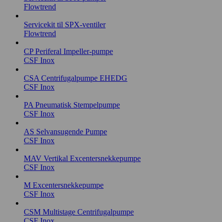
Flowtrend
Servicekit til SPX-ventiler
Flowtrend
CP Periferal Impeller-pumpe
CSF Inox
CSA Centrifugalpumpe EHEDG
CSF Inox
PA Pneumatisk Stempelpumpe
CSF Inox
AS Selvansugende Pumpe
CSF Inox
MAV Vertikal Excentersnekkepumpe
CSF Inox
M Excentersnekkepumpe
CSF Inox
CSM Multistage Centrifugalpumpe
CSF Inox