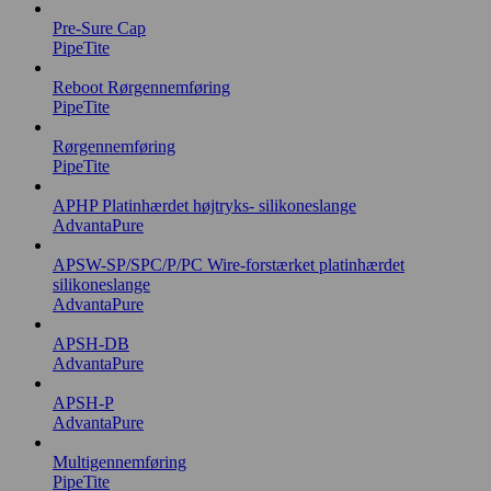
Pre-Sure Cap
PipeTite
Reboot Rørgennemføring
PipeTite
Rørgennemføring
PipeTite
APHP Platinhærdet højtryks- silikoneslange
AdvantaPure
APSW-SP/SPC/P/PC Wire-forstærket platinhærdet
silikoneslange
AdvantaPure
APSH-DB
AdvantaPure
APSH-P
AdvantaPure
Multigennemføring
PipeTite