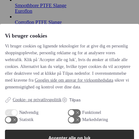
Smoothbore PTFE Slange
Euroflon
Corroflon PTFE Slange
Euroflon
Vi bruger cookies
Corroline+ PTFE Slange
Euroflon
Vi bruger cookies og lignende teknologier for at give dig en personlig
shoppingoplevelse, personlig reklame og for at analysere vores
On-site Service
webtrafik. Klik på 'Accepter alle og luk', hvis du ønsker at tillade alle
Henkel
cookies. Alternativt kan du vælge, hvilke typer cookies du vil acceptere
Elektropolering overfladebehandling
eller deaktivere ved at klikke på Tilpas nedenfor. I overensstemmelse
Henkel
med kravene fra
Googles side om ansvar for virksomhedsdata
sikrer vi
gennemsigtighed og kontrol over dine data.
Hyperline FX PTFE Slange
Euroflon
Cookie- og privatlivspolitik
Tilpas
Gummislanger
Euroflon
Nødvendig
Funktionel
Statistik
Markedsføring
Overtryksventil
Servinox
Accepter alle og luk