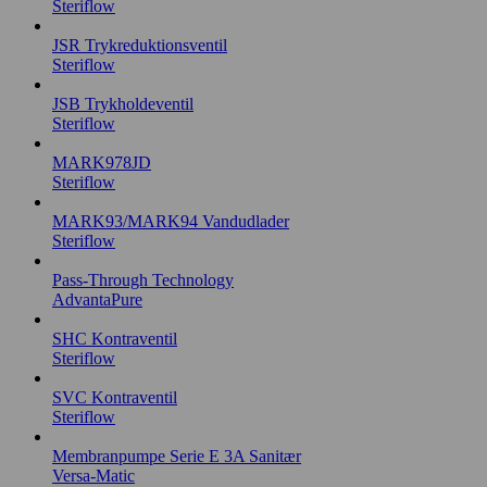
Steriflow
JSR Trykreduktionsventil
Steriflow
JSB Trykholdeventil
Steriflow
MARK978JD
Steriflow
MARK93/MARK94 Vandudlader
Steriflow
Pass-Through Technology
AdvantaPure
SHC Kontraventil
Steriflow
SVC Kontraventil
Steriflow
Membranpumpe Serie E 3A Sanitær
Versa-Matic