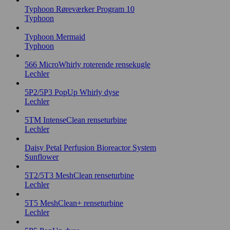
Typhoon Røreværker Program 10
Typhoon
Typhoon Mermaid
Typhoon
566 MicroWhirly roterende rensekugle
Lechler
5P2/5P3 PopUp Whirly dyse
Lechler
5TM IntenseClean renseturbine
Lechler
Daisy Petal Perfusion Bioreactor System
Sunflower
5T2/5T3 MeshClean renseturbine
Lechler
5T5 MeshClean+ renseturbine
Lechler