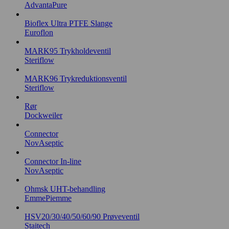
AdvantaPure
Bioflex Ultra PTFE Slange
Euroflon
MARK95 Trykholdeventil
Steriflow
MARK96 Trykreduktionsventil
Steriflow
Rør
Dockweiler
Connector
NovAseptic
Connector In-line
NovAseptic
Ohmsk UHT-behandling
EmmePiemme
HSV20/30/40/50/60/90 Prøveventil
Staitech