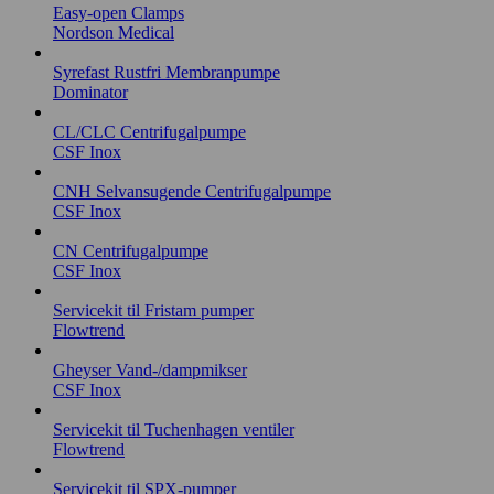
Easy-open Clamps
Nordson Medical
Syrefast Rustfri Membranpumpe
Dominator
CL/CLC Centrifugalpumpe
CSF Inox
CNH Selvansugende Centrifugalpumpe
CSF Inox
CN Centrifugalpumpe
CSF Inox
Servicekit til Fristam pumper
Flowtrend
Gheyser Vand-/dampmikser
CSF Inox
Servicekit til Tuchenhagen ventiler
Flowtrend
Servicekit til SPX-pumper