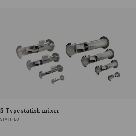
S-Type statisk mixer
STATIFLO