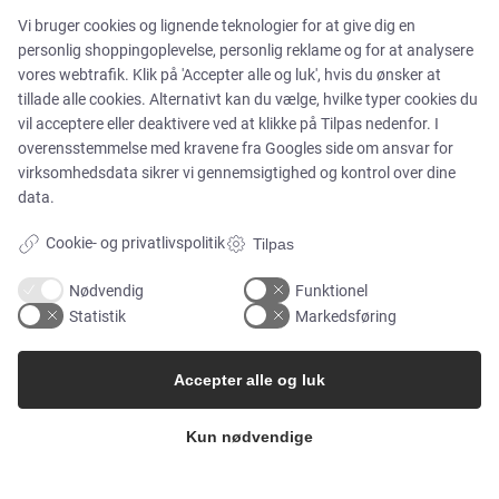
Vi bruger cookies og lignende teknologier for at give dig en
MARKEDER
personlig shoppingoplevelse, personlig reklame og for at analysere
vores webtrafik. Klik på 'Accepter alle og luk', hvis du ønsker at
tillade alle cookies. Alternativt kan du vælge, hvilke typer cookies du
Food & Beverage
vil acceptere eller deaktivere ved at klikke på Tilpas nedenfor. I
overensstemmelse med kravene fra
Googles side om ansvar for
Pharma & Biotech – Multi-Use Solutions
virksomhedsdata
sikrer vi gennemsigtighed og kontrol over dine
data.
Pharma & Biotech – Single-Use Solutions
Cookie- og privatlivspolitik
Tilpas
Cleanroom
Nødvendig
Funktionel
Statistik
Markedsføring
Accepter alle og luk
VIRKSOMHEDEN
Kun nødvendige
Kontakt