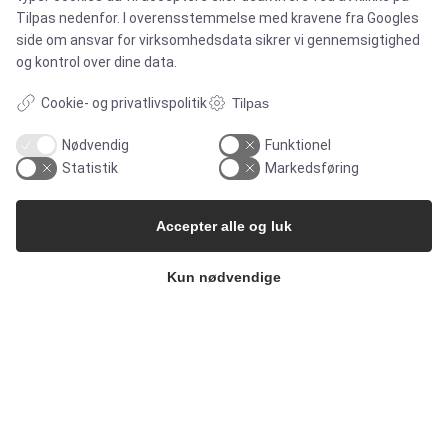
Tilpas nedenfor. I overensstemmelse med kravene fra
Googles
Produkter
side om ansvar for virksomhedsdata
sikrer vi gennemsigtighed
og kontrol over dine data.
Services
Cookie- og privatlivspolitik
Tilpas
Nødvendig
Funktionel
Statistik
Markedsføring
MARKEDER
Accepter alle og luk
Food & Beverage
Kun nødvendige
Pharma & Biotech – Multi-Use Solutions
Pharma & Biotech – Single-Use Solutions
Cleanroom