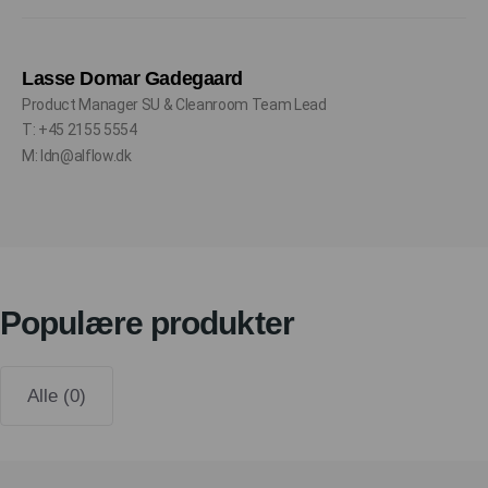
Lasse Domar Gadegaard
Product Manager SU & Cleanroom Team Lead
T: +45 2155 5554
M: ldn@alflow.dk
Populære produkter
Alle (0)