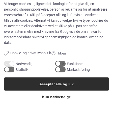
Vi bruger cookies og lignende teknologier for at give dig en
personlig shoppingoplevelse, personlig reklame og for at analysere
vores webtrafik. Klik på 'Accepter alle og luk', hvis du ønsker at
MARKEDER
tillade alle cookies. Alternativt kan du vælge, hvilke typer cookies du
vil acceptere eller deaktivere ved at klikke på Tilpas nedenfor. I
overensstemmelse med kravene fra
Googles side om ansvar for
Food & Beverage
virksomhedsdata
sikrer vi gennemsigtighed og kontrol over dine
data.
Pharma & Biotech – Multi-Use Solutions
Cookie- og privatlivspolitik
Tilpas
Nødvendig
Funktionel
Pharma & Biotech – Single-Use Solutions
Statistik
Markedsføring
Cleanroom
Accepter alle og luk
Kun nødvendige
VIRKSOMHEDEN