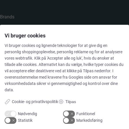
Brands
Cases
Vi bruger cookies
Vi bruger cookies og lignende teknologier for at give dig en
Produkter
personlig shoppingoplevelse, personlig reklame og for at analysere
vores webtrafik. Klik på 'Accepter alle og luk', hvis du ønsker at
Services
tillade alle cookies. Alternativt kan du vælge, hvilke typer cookies du
vil acceptere eller deaktivere ved at klikke på Tilpas nedenfor. I
overensstemmelse med kravene fra
Googles side om ansvar for
virksomhedsdata
sikrer vi gennemsigtighed og kontrol over dine
MARKEDER
data.
Cookie- og privatlivspolitik
Tilpas
Food & Beverage
Nødvendig
Funktionel
Statistik
Markedsføring
Pharma & Biotech – Multi-Use Solutions