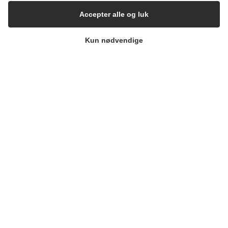
Accepter alle og luk
Pharma & Biotech – Single-Use Solutions
Kun nødvendige
Cleanroom
VIRKSOMHEDEN
Kontakt
Nyhedsbrev
Presse
Whisteblower Portal