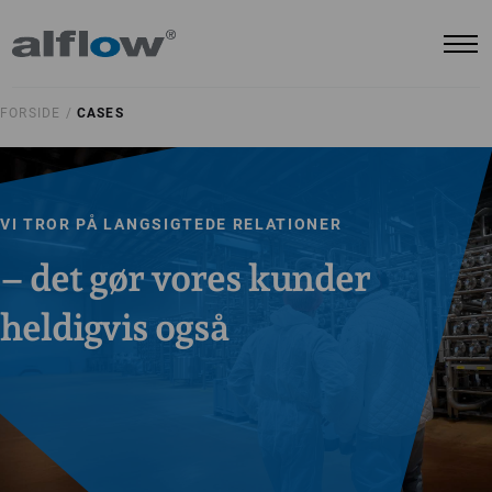
FORSIDE /
CASES
VI TROR PÅ LANGSIGTEDE RELATIONER
– det gør vores kunder
heldigvis også