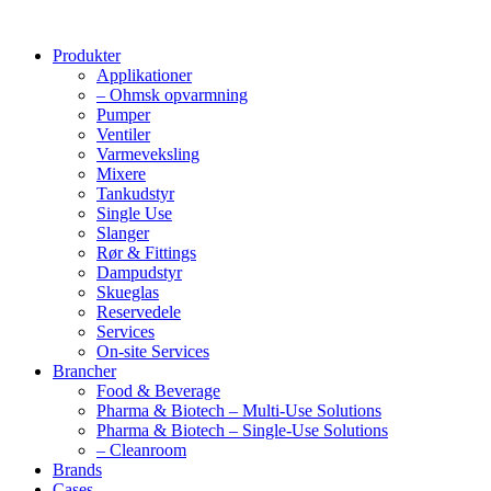
Produkter
Applikationer
– Ohmsk opvarmning
Pumper
Ventiler
Varmeveksling
Mixere
Tankudstyr
Single Use
Slanger
Rør & Fittings
Dampudstyr
Skueglas
Reservedele
Services
On-site Services
Brancher
Food & Beverage
Pharma & Biotech – Multi-Use Solutions
Pharma & Biotech – Single-Use Solutions
– Cleanroom
Brands
Cases