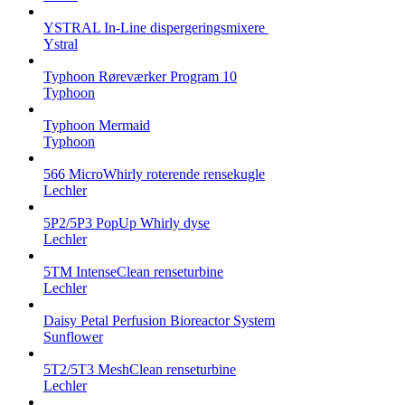
YSTRAL In-Line dispergeringsmixere ‍‍
Ystral
Typhoon Røreværker Program 10
Typhoon
Typhoon Mermaid
Typhoon
566 MicroWhirly roterende rensekugle
Lechler
5P2/5P3 PopUp Whirly dyse
Lechler
5TM IntenseClean renseturbine
Lechler
Daisy Petal Perfusion Bioreactor System
Sunflower
5T2/5T3 MeshClean renseturbine
Lechler