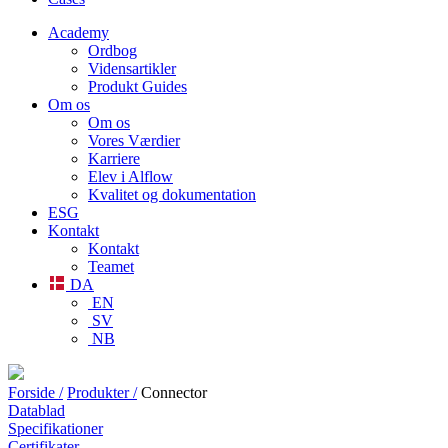
Academy
Ordbog
Vidensartikler
Produkt Guides
Om os
Om os
Vores Værdier
Karriere
Elev i Alflow
Kvalitet og dokumentation
ESG
Kontakt
Kontakt
Teamet
DA
EN
SV
NB
Forside /
Produkter /
Connector
Datablad
Specifikationer
Certifikater