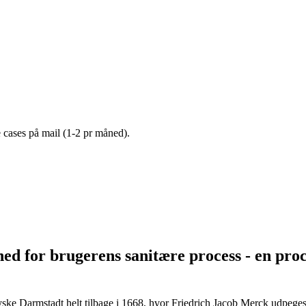
e cases på mail (1-2 pr måned).
ed for brugerens sanitære process - en proces
ske Darmstadt helt tilbage i 1668, hvor Friedrich Jacob Merck udpeges t