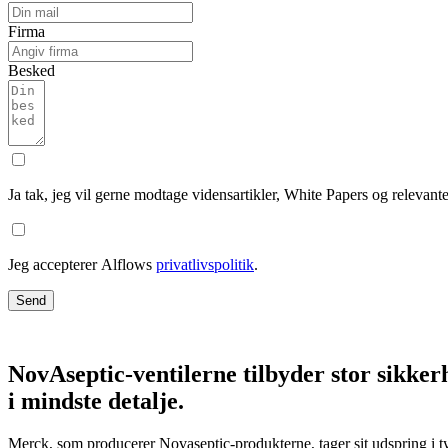
Firma
Besked
Ja tak, jeg vil gerne modtage vidensartikler, White Papers og relevant
Jeg accepterer Alflows
privatlivspolitik
.
Send
NovAseptic-ventilerne tilbyder stor sikkerh
i mindste detalje.
Merck, som producerer Novaseptic-produkterne, tager sit udspring i ty