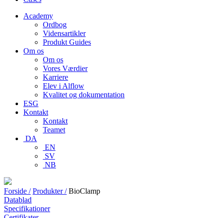
Academy
Ordbog
Vidensartikler
Produkt Guides
Om os
Om os
Vores Værdier
Karriere
Elev i Alflow
Kvalitet og dokumentation
ESG
Kontakt
Kontakt
Teamet
DA
EN
SV
NB
Forside /
Produkter /
BioClamp
Datablad
Specifikationer
Certifikater