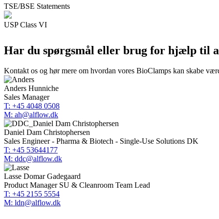
TSE/BSE Statements
USP Class VI
Har du spørgsmål eller brug for hjælp til a
Kontakt os og hør mere om hvordan vores BioClamps kan skabe værdi 
Anders Hunniche
Sales Manager
T: +45 4048 0508
M: ah@alflow.dk
Daniel Dam Christophersen
Sales Engineer - Pharma & Biotech - Single-Use Solutions DK
T: +45 53644177
M: ddc@alflow.dk
Lasse Domar Gadegaard
Product Manager SU & Cleanroom Team Lead
T: +45 2155 5554
M: ldn@alflow.dk