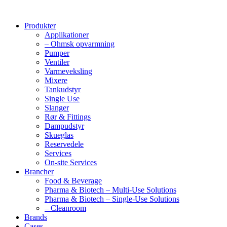
Produkter
Applikationer
– Ohmsk opvarmning
Pumper
Ventiler
Varmeveksling
Mixere
Tankudstyr
Single Use
Slanger
Rør & Fittings
Dampudstyr
Skueglas
Reservedele
Services
On-site Services
Brancher
Food & Beverage
Pharma & Biotech – Multi-Use Solutions
Pharma & Biotech – Single-Use Solutions
– Cleanroom
Brands
Cases