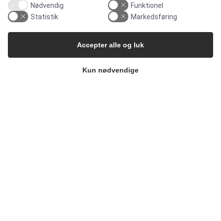
Nødvendig
Funktionel
Statistik
Markedsføring
Pharma & Biotech – Multi-Use Solutions
Accepter alle og luk
Pharma & Biotech – Single-Use Solutions
Kun nødvendige
Cleanroom
VIRKSOMHEDEN
Kontakt
Nyhedsbrev
Presse