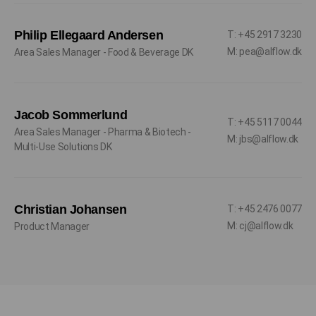
Philip Ellegaard Andersen
T: +45 2917 3230
M: pea@alflow.dk
Area Sales Manager - Food & Beverage DK
Jacob Sommerlund
T: +45 5117 0044
Area Sales Manager - Pharma & Biotech -
M: jbs@alflow.dk
Multi-Use Solutions DK
Christian Johansen
T: +45 2476 0077
M: cj@alflow.dk
Product Manager