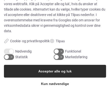
Produkter
vores webtrafik. Klik på 'Accepter alle og luk', hvis du ønsker at
tillade alle cookies. Alternativt kan du vælge, hvilke typer cookies du
vil acceptere eller deaktivere ved at klikke på Tilpas nedenfor. I
Services
overensstemmelse med kravene fra
Googles side om ansvar for
virksomhedsdata
sikrer vi gennemsigtighed og kontrol over dine
data.
MARKEDER
Cookie- og privatlivspolitik
Tilpas
Nødvendig
Funktionel
Food & Beverage
Statistik
Markedsføring
Pharma & Biotech – Multi-Use Solutions
Accepter alle og luk
Pharma & Biotech – Single-Use Solutions
Kun nødvendige
Cleanroom