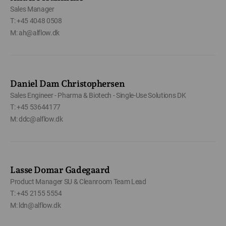
Sales Manager
T: +45 4048 0508
M: ah@alflow.dk
Daniel Dam Christophersen
Sales Engineer - Pharma & Biotech - Single-Use Solutions DK
T: +45 53644177
M: ddc@alflow.dk
Lasse Domar Gadegaard
Product Manager SU & Cleanroom Team Lead
T: +45 2155 5554
M: ldn@alflow.dk