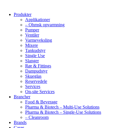
Produkter
Applikationer
– Ohmsk opvarmning
Pumper
Ventiler
Varmeveksling
Mixere
Tankudstyr
Single Use
Slanger
Rør & Fittings
Dampudstyr
Skueglas
Reservedele
Services
On-site Services
Brancher
Food & Beverage
Pharma & Biotech – Multi-Use Solutions
Pharma & Biotech – Single-Use Solutions
– Cleanroom
Brands
Cases