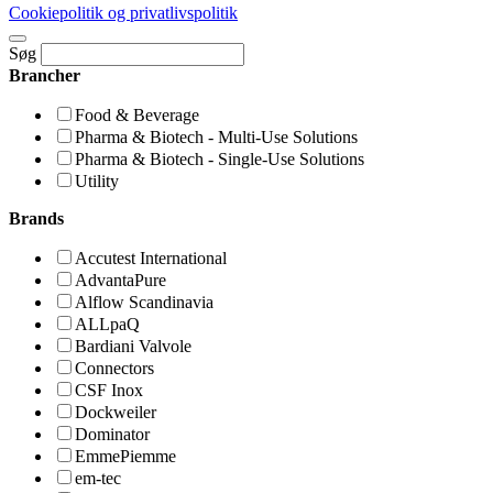
Cookiepolitik og privatlivspolitik
Søg
Brancher
Food & Beverage
Pharma & Biotech - Multi-Use Solutions
Pharma & Biotech - Single-Use Solutions
Utility
Brands
Accutest International
AdvantaPure
Alflow Scandinavia
ALLpaQ
Bardiani Valvole
Connectors
CSF Inox
Dockweiler
Dominator
EmmePiemme
em-tec