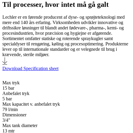
Til processer, hvor intet må gå galt
Lechler er en førende producent af dyse- og sprøjteteknologi med
mere end 140 års erfaring. Virksomheden udvikler innovative og
driftssikre løsninger til blandt andet fødevare-, pharma-, kemi- og
procesindustrien, hvor præcision og hygiejne er afgørende.
Sortimentet omfatter statiske og roterende spraykugler samt
specialdyser til rengøring, køling og procesoptimering. Produkterne
lever op til internationale standarder og er velegnede til brug i
krævende, sterile miljøer.
Download Specification sheet
Max tryk
15 bar
Anbefalet tryk
5 bar
Max kapacitet v. anbefalet tryk
79 l/min
Dimensioner
3/4"
Max tank diameter
13 mtr