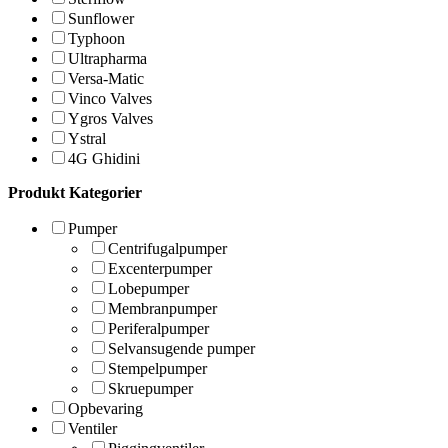
Sunflower
Typhoon
Ultrapharma
Versa-Matic
Vinco Valves
Ygros Valves
Ystral
4G Ghidini
Produkt Kategorier
Pumper
Centrifugalpumper
Excenterpumper
Lobepumper
Membranpumper
Periferalpumper
Selvansugende pumper
Stempelpumper
Skruepumper
Opbevaring
Ventiler