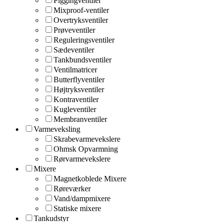
Piggingventiler
Mixproof-ventiler
Overtryksventiler
Prøveventiler
Reguleringsventiler
Sædeventiler
Tankbundsventiler
Ventilmatricer
Butterflyventiler
Højtryksventiler
Kontraventiler
Kugleventiler
Membranventiler
Varmeveksling
Skrabevarmevekslere
Ohmsk Opvarmning
Rørvarmevekslere
Mixere
Magnetkoblede Mixere
Røreværker
Vand/dampmixere
Statiske mixere
Tankudstyr