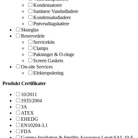
Kondensatorer
Sanitære Vandudladere
Kondensatudladere
Prøveudtagskølere
Skueglas
Reservedele
Servicekits
Clamps
Pakninger & O-ringe
Screen Gaskets
On-site Services
Elektropolering
Produkt Certifikater
10/2011
1935/2004
3A
ATEX
EHEDG
EN10204-3.1
FDA
Gamma Irradiation & Sterility Assurance Level SAL 10-6