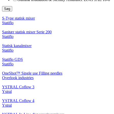
Søg
S-Type statisk mixer
Statiflo
Sanitær statisk mixer Serie 200
Statiflo
Statisk kanalmixer
Statiflo
Statiflo GDS
Statiflo
OneShot™ Single use Filling needles
Overlook industries
YSTRAL Coflow 3
Ystral
YSTRAL Coflow 4
Ystral