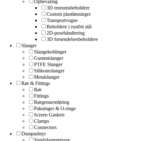
Opbevaring
3D renrumsbeholdere
Custom plastløsninger
Transportvogne
Beholdere i rustfrit stål
2D-posehåndtering
3D forsendelsesbeholdere
Slanger
Slangekoblinger
Gummislanger
PTFE Slanger
Silikoneslanger
Metalslanger
Rør & Fittings
Rør
Fittings
Rørgennemføring
Pakninger & O-ringe
Screen Gaskets
Clamps
Connectors
Dampudstyr
Vand/dampmixere