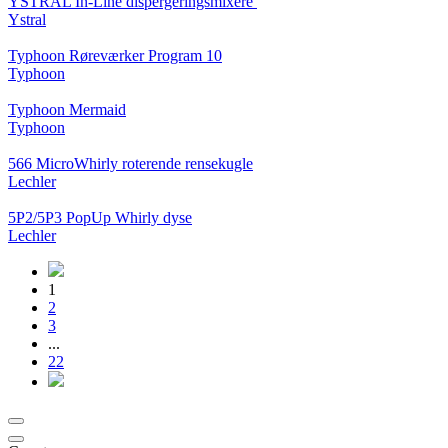
YSTRAL In-Line dispergeringsmixere ‍‍
Ystral
Typhoon Røreværker Program 10
Typhoon
Typhoon Mermaid
Typhoon
566 MicroWhirly roterende rensekugle
Lechler
5P2/5P3 PopUp Whirly dyse
Lechler
1
2
3
...
22