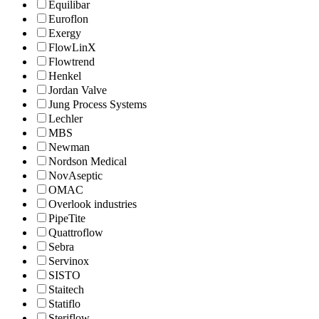
Equilibar
Euroflon
Exergy
FlowLinX
Flowtrend
Henkel
Jordan Valve
Jung Process Systems
Lechler
MBS
Newman
Nordson Medical
NovAseptic
OMAC
Overlook industries
PipeTite
Quattroflow
Sebra
Servinox
SISTO
Staitech
Statiflo
Steriflow