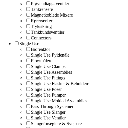
Prøveudtags- ventiler
Tankrensere
Magnetkoblede Mixere
Røreværker
Tryksikring
Tankbundsventiler
Connectors
Single Use
Bioreaktor
Single Use Fyldenåle
Flowmålere
Single Use Clamps
Single Use Assemblies
Single Use Fittings
Single Use Flasker & Beholdere
Single Use Poser
Single Use Pumper
Single Use Molded Assemblies
Pass Through Systemer
Single Use Slanger
Single Use Ventiler
Slangeforseglere & Svejsere