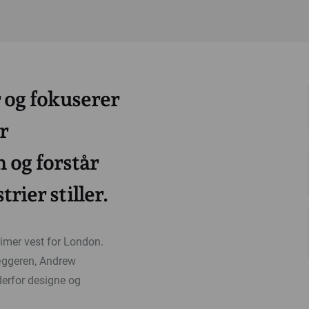
 og fokuserer
r
 og forstår
trier stiller.
timer vest for London.
læggeren, Andrew
erfor designe og