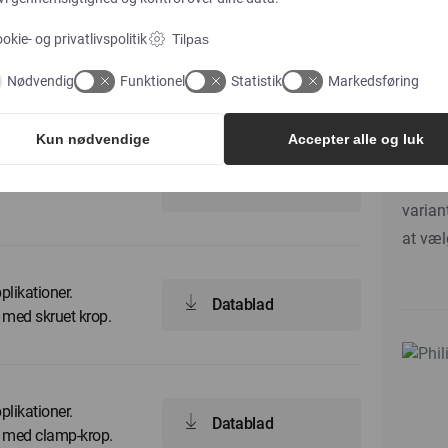
Har
okie- og privatlivspolitik
Tilpas
bru
1.0um. Denne version
Datablad
Nødvendig
Funktionel
Statistik
Markedsføring
de
Kun nødvendige
Accepter alle og luk
Vandud
1.0um. Denne version
Datablad
varian
at væl
likationer.
Datablad
 med skruet krop.
likationer.
Datablad
 med clamp-krop.