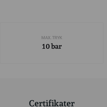
MAX. TRYK
10 bar
Certifikater