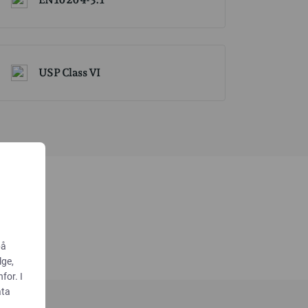
USP Class VI
på
lge,
for. I
ata