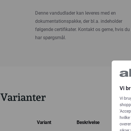
Denne vandudlader kan leveres med en
dokumentationspakke, der bl.a. indeholder
følgende certifikater. Kontakt os gerne, hvis du
har spørgsmål.
Vi b
Varianter
Vi bru
shoppi
'Accep
hvilke
Variant
Beskrivelse
overe
sikrer