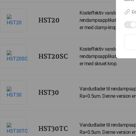
Co
Kosteffektiv vandudlader til
HST20
rendampsapplikationer. Ra<
er med clamp-krop.
Kosteffektiv vandudlader til
HST20SC
rendampsapplikationer. Ra<
er med skruet krop.
Vandudlader til rendampsapp
HST30
Ra<0.5um. Denne version er
Vandudlader til rendampsapp
HST30TC
Ra<0.5um. Denne version er