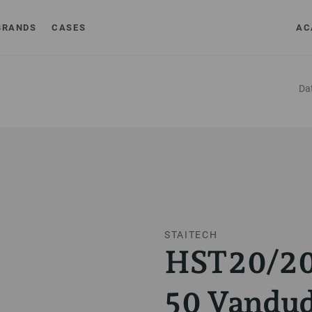
BRANDS
CASES
AC
Da
STAITECH
HST20/20
50 Vandud