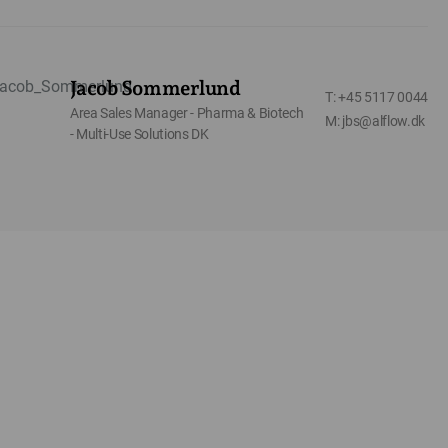
Jacob Sommerlund
T: +45 5117 0044
Area Sales Manager - Pharma & Biotech
M: jbs@alflow.dk
- Multi-Use Solutions DK