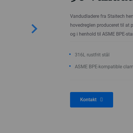
Vandudladere fra Staitech henv
hovedreglen produceret til a
og i henhold til ASME BPE-sta
316L rustfrit stål
ASME BPE-kompatible clamp
Kontakt