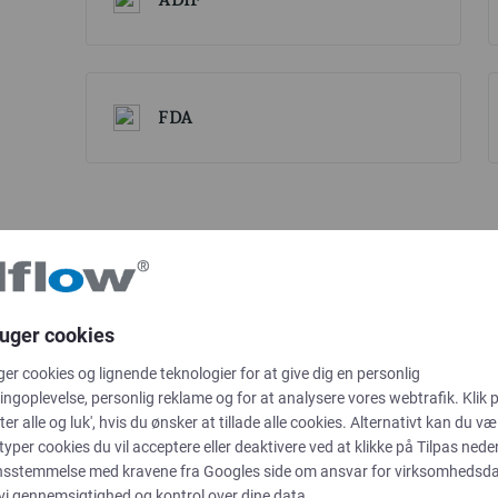
FDA
ruger cookies
ger cookies og lignende teknologier for at give dig en personlig
ngoplevelse, personlig reklame og for at analysere vores webtrafik. Klik 
ter alle og luk', hvis du ønsker at tillade alle cookies. Alternativt kan du væ
 typer cookies du vil acceptere eller deaktivere ved at klikke på Tilpas neden
Datablad
nsstemmelse med kravene fra
Googles side om ansvar for virksomhedsd
 vi gennemsigtighed og kontrol over dine data.