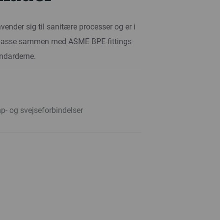
ender sig til sanitære processer og er i
t passe sammen med ASME BPE-fittings
ndarderne.
- og svejseforbindelser