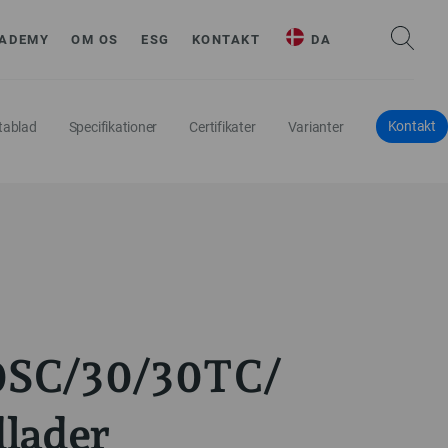
ADEMY
OM OS
ESG
KONTAKT
DA
Kontakt
tablad
Specifikationer
Certifikater
Varianter
SC/30/30TC/
lader