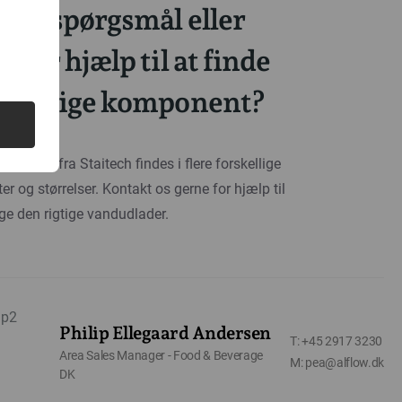
 du spørgsmål eller
g for hjælp til at finde
n rigtige komponent?
laderen fra Staitech findes i flere forskellige
ter og størrelser. Kontakt os gerne for hjælp til
ge den rigtige vandudlader.
Philip Ellegaard Andersen
T: +45 2917 3230
Area Sales Manager - Food & Beverage
M: pea@alflow.dk
DK