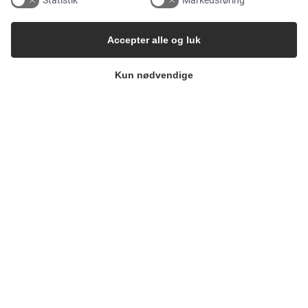
Statistik
Markedsføring
Food & Beverage
Accepter alle og luk
Pharma & Biotech – Multi-Use Solutions
Kun nødvendige
Pharma & Biotech – Single-Use Solutions
Cleanroom
VIRKSOMHEDEN
Kontakt
Nyhedsbrev