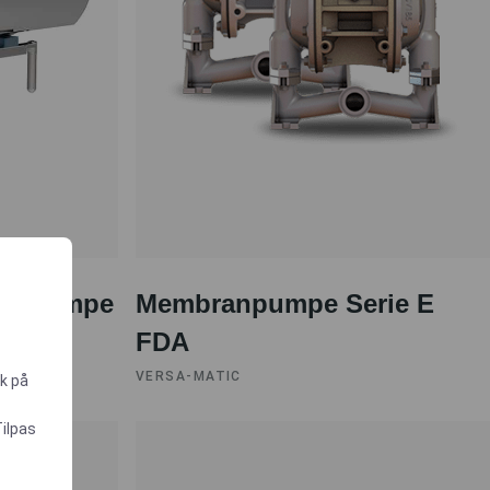
de Pumpe
Membranpumpe Serie E
FDA
VERSA-MATIC
ik på
Tilpas