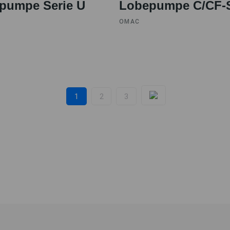
pumpe Serie U
Lobepumpe C/CF-S
OMAC
1
2
3