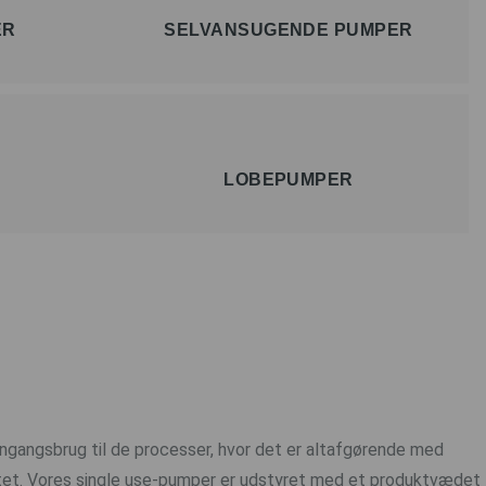
ER
SELVANSUGENDE PUMPER
R
LOBEPUMPER
engangsbrug til de processer, hvor det er altafgørende med
litet. Vores single use-pumper er udstyret med et produktvædet