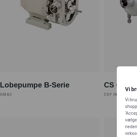
Lobepumpe B-Serie
CS Centr
Vi b
OMAC
CSF INOX
Vi bru
shoppi
'Accep
vælge,
neden
virks