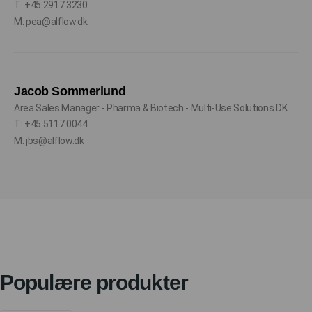
T: +45 2917 3230
M: pea@alflow.dk
Jacob Sommerlund
Area Sales Manager - Pharma & Biotech - Multi-Use Solutions DK
T: +45 5117 0044
M: jbs@alflow.dk
Populære produkter