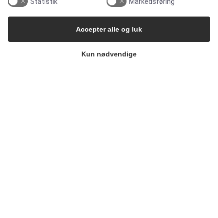
Statistik
Markedsføring
Pharma & Biotech – Single-Use Solutions
Cleanroom
Accepter alle og luk
Kun nødvendige
VIRKSOMHEDEN
Kontakt
Nyhedsbrev
Presse
Whisteblower Portal