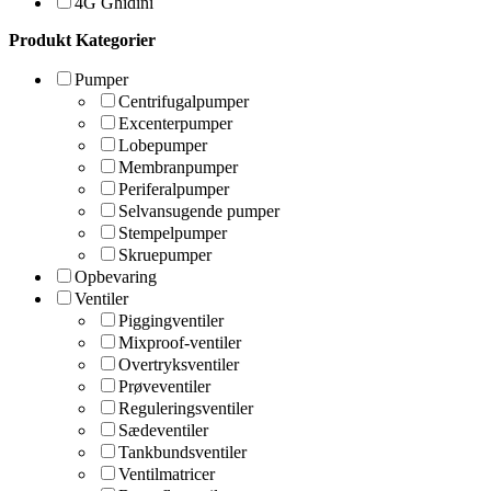
4G Ghidini
Produkt Kategorier
Pumper
Centrifugalpumper
Excenterpumper
Lobepumper
Membranpumper
Periferalpumper
Selvansugende pumper
Stempelpumper
Skruepumper
Opbevaring
Ventiler
Piggingventiler
Mixproof-ventiler
Overtryksventiler
Prøveventiler
Reguleringsventiler
Sædeventiler
Tankbundsventiler
Ventilmatricer