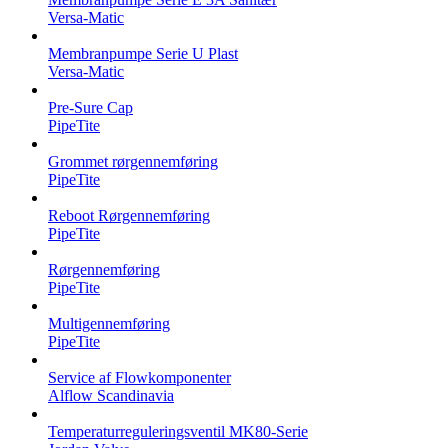
Versa-Matic
Membranpumpe Serie U Plast
Versa-Matic
Pre-Sure Cap
PipeTite
Grommet rørgennemføring
PipeTite
Reboot Rørgennemføring
PipeTite
Rørgennemføring
PipeTite
Multigennemføring
PipeTite
Service af Flowkomponenter
Alflow Scandinavia
Temperaturreguleringsventil MK80-Serie