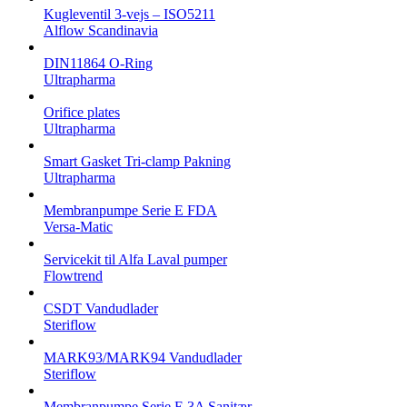
Kugleventil 3-vejs – ISO5211
Alflow Scandinavia
DIN11864 O-Ring
Ultrapharma
Orifice plates
Ultrapharma
Smart Gasket Tri-clamp Pakning
Ultrapharma
Membranpumpe Serie E FDA
Versa-Matic
Servicekit til Alfa Laval pumper
Flowtrend
CSDT Vandudlader
Steriflow
MARK93/MARK94 Vandudlader
Steriflow
Membranpumpe Serie E 3A Sanitær