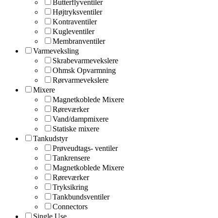
Butterflyventiler
Højtryksventiler
Kontraventiler
Kugleventiler
Membranventiler
Varmeveksling
Skrabevarmevekslere
Ohmsk Opvarmning
Rørvarmevekslere
Mixere
Magnetkoblede Mixere
Røreværker
Vand/dampmixere
Statiske mixere
Tankudstyr
Prøveudtags- ventiler
Tankrensere
Magnetkoblede Mixere
Røreværker
Tryksikring
Tankbundsventiler
Connectors
Single Use