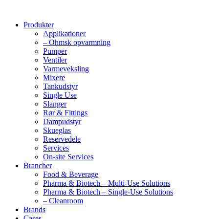
Produkter
Applikationer
– Ohmsk opvarmning
Pumper
Ventiler
Varmeveksling
Mixere
Tankudstyr
Single Use
Slanger
Rør & Fittings
Dampudstyr
Skueglas
Reservedele
Services
On-site Services
Brancher
Food & Beverage
Pharma & Biotech – Multi-Use Solutions
Pharma & Biotech – Single-Use Solutions
– Cleanroom
Brands
Cases