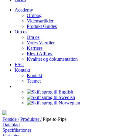
Academy
Ordbog
Vidensartikler
Produkt Guides
Om os
Om os
Vores Værdier
Karriere
Elev i Alflow
Kvalitet og dokumentation
ESG
Kontakt
Kontakt
Teamet
Forside /
Produkter /
Pipe-to-Pipe
Datablad
Specifikationer
Varianter