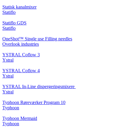
Statisk kanalmixer
Statiflo
Statiflo GDS
Statiflo
OneShot™ Single use Filling needles
Overlook industries
YSTRAL Coflow 3
Ystral
YSTRAL Coflow 4
Ystral
YSTRAL In-Line dispergeringsmixere ‍‍
Ystral
Typhoon Røreværker Program 10
Typhoon
Typhoon Mermaid
Typhoon