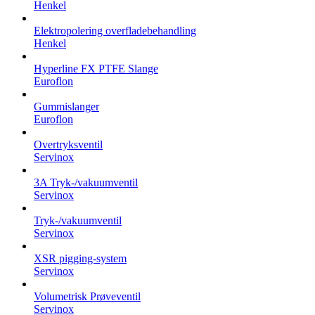
Henkel
Elektropolering overfladebehandling
Henkel
Hyperline FX PTFE Slange
Euroflon
Gummislanger
Euroflon
Overtryksventil
Servinox
3A Tryk-/vakuumventil
Servinox
Tryk-/vakuumventil
Servinox
XSR pigging-system
Servinox
Volumetrisk Prøveventil
Servinox