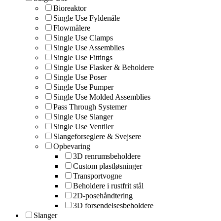
Bioreaktor
Single Use Fyldenåle
Flowmålere
Single Use Clamps
Single Use Assemblies
Single Use Fittings
Single Use Flasker & Beholdere
Single Use Poser
Single Use Pumper
Single Use Molded Assemblies
Pass Through Systemer
Single Use Slanger
Single Use Ventiler
Slangeforseglere & Svejsere
Opbevaring
3D renrumsbeholdere
Custom plastløsninger
Transportvogne
Beholdere i rustfrit stål
2D-posehåndtering
3D forsendelsesbeholdere
Slanger