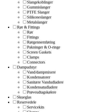
Slangekoblinger
Gummislanger
PTFE Slanger
Silikoneslanger
Metalslanger
Rør & Fittings
Rør
Fittings
Rørgennemføring
Pakninger & O-ringe
Screen Gaskets
Clamps
Connectors
Dampudstyr
Vand/dampmixere
Kondensatorer
Sanitære Vandudladere
Kondensatudladere
Prøveudtagskølere
Skueglas
Reservedele
Servicekits