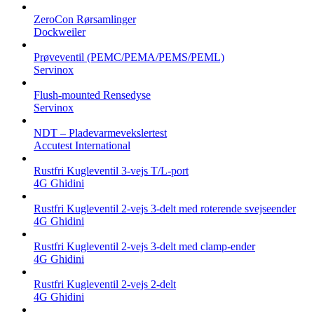
ZeroCon Rørsamlinger
Dockweiler
Prøveventil (PEMC/PEMA/PEMS/PEML)
Servinox
Flush-mounted Rensedyse
Servinox
NDT – Pladevarmevekslertest
Accutest International
Rustfri Kugleventil 3-vejs T/L-port
4G Ghidini
Rustfri Kugleventil 2-vejs 3-delt med roterende svejseender
4G Ghidini
Rustfri Kugleventil 2-vejs 3-delt med clamp-ender
4G Ghidini
Rustfri Kugleventil 2-vejs 2-delt
4G Ghidini