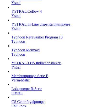
Ystral
YSTRAL Coflow 4
Ystral
YSTRAL In-Line dispergeringsmixere ‍‍
Ystral
Typhoon Røreværker Program 10
Typhoon
Typhoon Mermaid
Typhoon
YSTRAL TDS Induktionsmixer ‍
Ystral
Membranpumpe Serie E
Versa-Matic
Lobepumpe B-Serie
OMAC
CS Centrifugalpumpe
CSF Inox