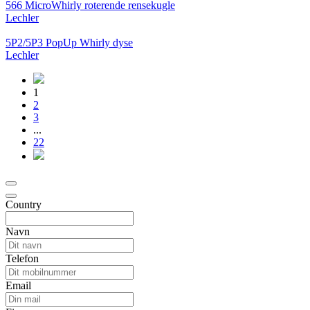
566 MicroWhirly roterende rensekugle
Lechler
5P2/5P3 PopUp Whirly dyse
Lechler
1
2
3
...
22
Country
Navn
Telefon
Email