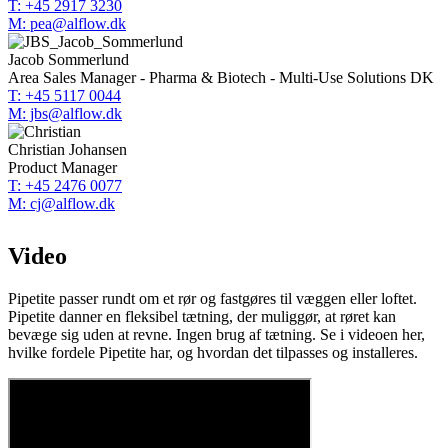
T: +45 2917 3230
M: pea@alflow.dk
Jacob Sommerlund
Area Sales Manager - Pharma & Biotech - Multi-Use Solutions DK
T: +45 5117 0044
M: jbs@alflow.dk
Christian Johansen
Product Manager
T: +45 2476 0077
M: cj@alflow.dk
Video
Pipetite passer rundt om et rør og fastgøres til væggen eller loftet.
Pipetite danner en fleksibel tætning, der muliggør, at røret kan
bevæge sig uden at revne. Ingen brug af tætning. Se i videoen her,
hvilke fordele Pipetite har, og hvordan det tilpasses og installeres.