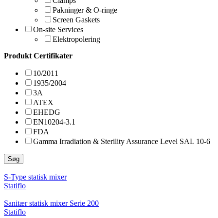
Clamps
Pakninger & O-ringe
Screen Gaskets
On-site Services
Elektropolering
Produkt Certifikater
10/2011
1935/2004
3A
ATEX
EHEDG
EN10204-3.1
FDA
Gamma Irradiation & Sterility Assurance Level SAL 10-6
Søg
S-Type statisk mixer
Statiflo
Sanitær statisk mixer Serie 200
Statiflo