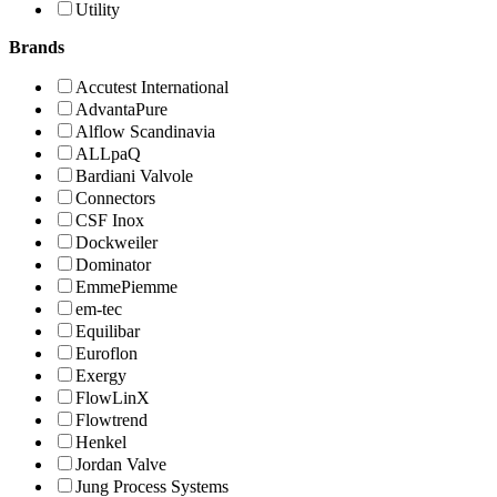
Utility
Brands
Accutest International
AdvantaPure
Alflow Scandinavia
ALLpaQ
Bardiani Valvole
Connectors
CSF Inox
Dockweiler
Dominator
EmmePiemme
em-tec
Equilibar
Euroflon
Exergy
FlowLinX
Flowtrend
Henkel
Jordan Valve
Jung Process Systems