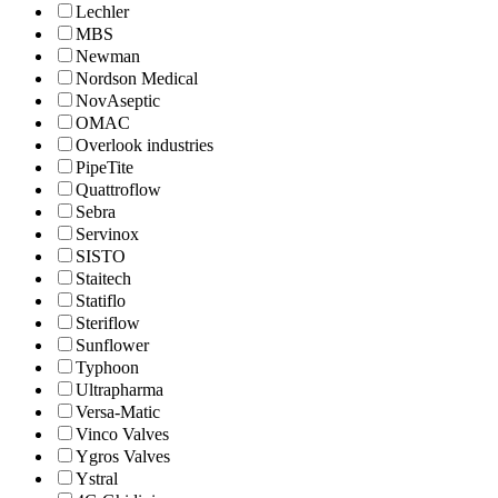
Lechler
MBS
Newman
Nordson Medical
NovAseptic
OMAC
Overlook industries
PipeTite
Quattroflow
Sebra
Servinox
SISTO
Staitech
Statiflo
Steriflow
Sunflower
Typhoon
Ultrapharma
Versa-Matic
Vinco Valves
Ygros Valves
Ystral