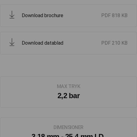
Download brochure
PDF
818 KB
Download datablad
PDF
210 KB
MAX TRYK
2,2 bar
DIMENSIONER
3,18 mm - 25,4 mm I.D.