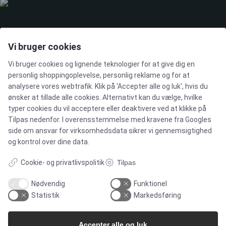
LØSNINGER
Vi bruger cookies
Vi bruger cookies og lignende teknologier for at give dig en
Brands
personlig shoppingoplevelse, personlig reklame og for at
analysere vores webtrafik. Klik på 'Accepter alle og luk', hvis du
ønsker at tillade alle cookies. Alternativt kan du vælge, hvilke
Cases
typer cookies du vil acceptere eller deaktivere ved at klikke på
Tilpas nedenfor. I overensstemmelse med kravene fra
Googles
Produkter
side om ansvar for virksomhedsdata
sikrer vi gennemsigtighed
og kontrol over dine data.
Services
Cookie- og privatlivspolitik
Tilpas
Nødvendig
Funktionel
Statistik
Markedsføring
MARKEDER
Accepter alle og luk