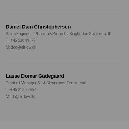
Daniel Dam Christophersen
Sales Engineer - Pharma & Biotech - Single-Use Solutions DK
T: +45 53644177
M: ddc@alflow.dk
Lasse Domar Gadegaard
Product Manager SU & Cleanroom Team Lead
T: +45 2155 5554
M: ldn@alflow.dk