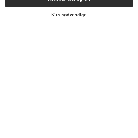
Food & Beverage
Kun nødvendige
Pharma & Biotech – Multi-Use Solutions
Pharma & Biotech – Single-Use Solutions
Cleanroom
VIRKSOMHEDEN
Kontakt
Nyhedsbrev