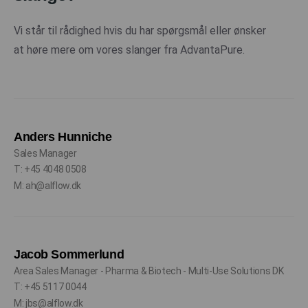
Vi står til rådighed hvis du har spørgsmål eller ønsker
at høre mere om vores slanger fra AdvantaPure.
Anders Hunniche
Sales Manager
T: +45 4048 0508
M: ah@alflow.dk
Jacob Sommerlund
Area Sales Manager - Pharma & Biotech - Multi-Use Solutions DK
T: +45 5117 0044
M: jbs@alflow.dk