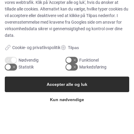
vores webtrafik. Klik på 'Accepter alle og luk', hvis du ønsker at
Cases
tillade alle cookies. Alternativt kan du vælge, hvilke typer cookies du
vil acceptere eller deaktivere ved at klikke på Tilpas nedenfor. I
Produkter
overensstemmelse med kravene fra
Googles side om ansvar for
virksomhedsdata
sikrer vi gennemsigtighed og kontrol over dine
data.
Services
Cookie- og privatlivspolitik
Tilpas
Nødvendig
Funktionel
MARKEDER
Statistik
Markedsføring
Food & Beverage
Accepter alle og luk
Pharma & Biotech – Multi-Use Solutions
Kun nødvendige
Pharma & Biotech – Single-Use Solutions
Cleanroom