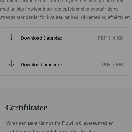
Carolina Components Group forsyner medicinalproducenter
med unikke flowløsninger, der opfylder eller overgår deres
strenge standarder for kvalitet, renhed, sikkerhed og effektivitet.
Download Datablad
PDF
116 KB
Download brochure
PDF
7 MB
Certifikater
Vores sanitære clamps fra FlowLinX leveres med en
omfattende dokumentationspakke, der bl.a.