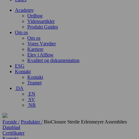
Academy
Ordbog
Vidensartikler
Produkt Guides
Om os
Om os
Vores Værdier
Karriere
Elev i Alflow
Kvalitet og dokumentation
ESG
Kontakt
Kontakt
Teamet
DA
EN
SV
NB
Forside /
Produkter /
BioClosure Sterile Erlenmeyer Assemblies
Datablad
Certifikater
Kontakt