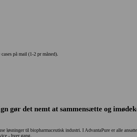
e cases på mail (1-2 pr måned).
esign gør det nemt at sammensætte og imøde
-use løsninger til biopharmaceutisk industri. I AdvantaPure er alle ansa
vice - hver gang.