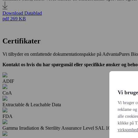
Download Datablad
pdf
269 KB
Certifikater
Vi tilbyder en omfattende dokumentationspakke på AdvantaPures BioC
Kontakt os hvis du har spørgsmål eller specifikke ønsker og beho
ADIF
Vi bruge
CoA
Vi bruger c
Extractable & Leachable Data
reklame og 
FDA
alle cookie
klikke på T
Gamma Irradiation & Sterility Assurance Level SAL 10-6
virksomhed