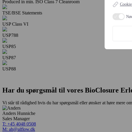
Produced in min. ISO Class 7 Cleanroom
Cookie-
TSE/BSE Statements
Nø
USP Class VI
USP788
USP85
USP87
USP88
Har du spørgsmål til vores BioClosure Erl
Vi står til rådighed hvis du har spørgsmål eller ønsker at høre mere om
Anders Hunniche
Sales Manager
T: +45 4048 0508
M: ah@alflow.dk