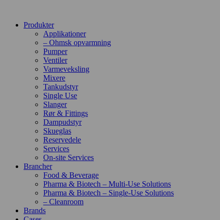
Produkter
Applikationer
– Ohmsk opvarmning
Pumper
Ventiler
Varmeveksling
Mixere
Tankudstyr
Single Use
Slanger
Rør & Fittings
Dampudstyr
Skueglas
Reservedele
Services
On-site Services
Brancher
Food & Beverage
Pharma & Biotech – Multi-Use Solutions
Pharma & Biotech – Single-Use Solutions
– Cleanroom
Brands
Cases