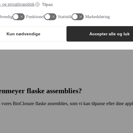
 og privatlivspolitik
Tilpas
dvendig
Funktionel
Statistik
Markedsføring
Kun nødvendige
Accepter alle og luk
enmeyer flaske assemblies?
 vores BioClosure flaske assemblies, som vi kan tilpasse efter dine appl