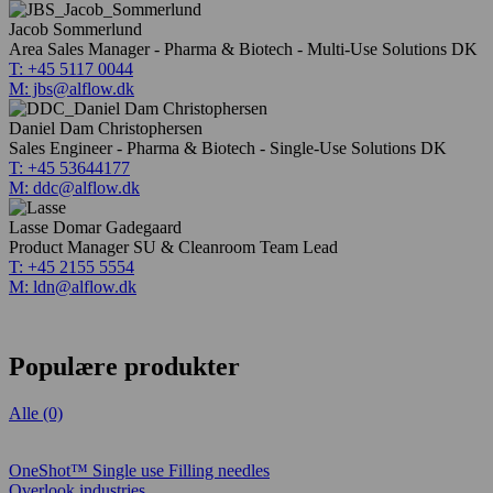
Jacob Sommerlund
Area Sales Manager - Pharma & Biotech - Multi-Use Solutions DK
T: +45 5117 0044
M: jbs@alflow.dk
Daniel Dam Christophersen
Sales Engineer - Pharma & Biotech - Single-Use Solutions DK
T: +45 53644177
M: ddc@alflow.dk
Lasse Domar Gadegaard
Product Manager SU & Cleanroom Team Lead
T: +45 2155 5554
M: ldn@alflow.dk
Populære produkter
Alle (0)
OneShot™ Single use Filling needles
Overlook industries