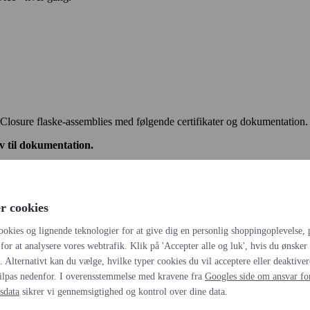
losure flaske-assemblies med følgende certifikater og dokumentation.
v til dokumentation.
r cookies
ookies og lignende teknologier for at give dig en personlig shoppingoplevelse, 
for at analysere vores webtrafik. Klik på 'Accepter alle og luk', hvis du ønsker a
s. Alternativt kan du vælge, hvilke typer cookies du vil acceptere eller deaktiver
ilpas nedenfor. I overensstemmelse med kravene fra
Googles side om ansvar fo
sdata
sikrer vi gennemsigtighed og kontrol over dine data.