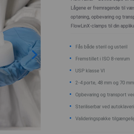
Lågene er fremragende til væs
optøning, opbevaring og trans
FlowLinX-clamps til din applika
Fås både steril og usteril
Fremstillet i ISO 8-renrum
USP klasse VI
2-4 porte, 48 mm og 70 m
Opbevaring og transport ved
Steriliserbar ved autoklave
Valideringspakke tilgængeli