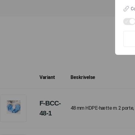
Co
Variant
Beskrivelse
F-BCC-
48 mm HDPE-hætte m. 2 porte, (1)
48-1