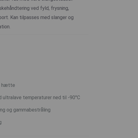
kehåndtering ved fyld, frysning,
port. Kan tilpasses med slanger og
tion.
m hætte
 ultralave temperaturer ned til -90°C
ring og gammabestråling
g