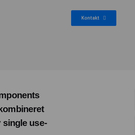
Kontakt
Components
 kombineret
y single use-