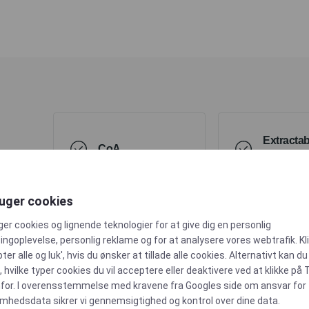
Extractab
CoA
Leachabl
en
ruger cookies
ger cookies og lignende teknologier for at give dig en personlig
Produced in ISO
ngoplevelse, personlig reklame og for at analysere vores webtrafik. Kl
Class 8
USP Clas
ter alle og luk', hvis du ønsker at tillade alle cookies. Alternativt kan du
Cleanroom
 hvilke typer cookies du vil acceptere eller deaktivere ved at klikke på 
for. I overensstemmelse med kravene fra
Googles side om ansvar for
omhedsdata
sikrer vi gennemsigtighed og kontrol over dine data.