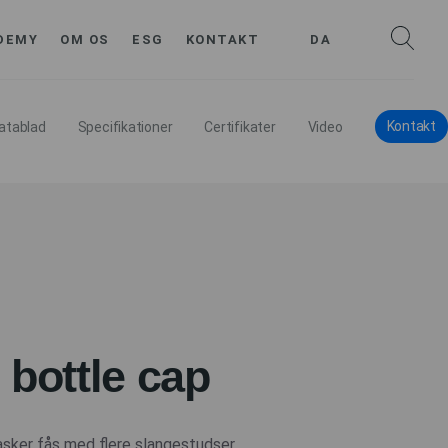
DEMY
OM OS
ESG
KONTAKT
DA
Kontakt
atablad
Specifikationer
Certifikater
Video
 bottle cap
asker fås med flere slangestudser.