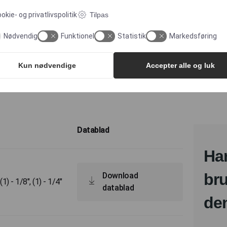
okie- og privatlivspolitik
Tilpas
Nødvendig
Funktionel
Statistik
Markedsføring
Kun nødvendige
Accepter alle og luk
Datablad
Har
bru
Download
 - 1/8", (1) - 1/4"
datablad
de