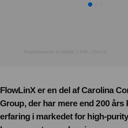
Produktnummer: FLOWLINX_F-PCB_125ml-2L
FlowLinX er en del af Carolina 
Group, der har mere end 200 års
erfaring i markedet for high-purit