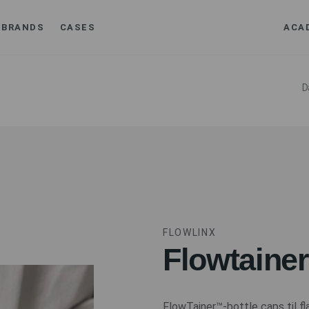
BRANDS
CASES
ACA
D
FLOWLINX
Flowtainer
FlowTainer™-bottle caps til fl