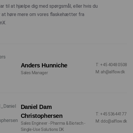
lar til at hjælpe dig med spørgsmål, eller hvis du
 at høre mere om vores flaskehætter fra
nX.
Anders Hunniche
T: +45 4048 0508
M: ah@alflow.dk
Sales Manager
Daniel Dam
T: +45 53644177
Christophersen
M: ddc@alflow.dk
Sales Engineer - Pharma & Biotech -
Single-Use Solutions DK