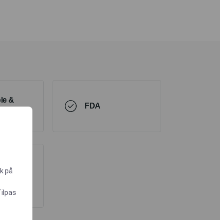
le &
FDA
e Data
ik på
s VI
Tilpas