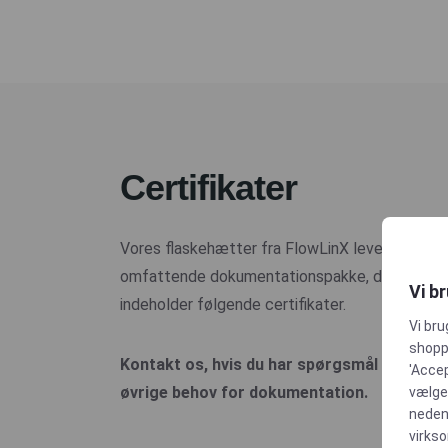
Certifikater
Vores flaskehætter fra FlowLinX leveres med 
omfattende dokumentationspakke, der bl.a.
Vi b
indeholder følgende certifikater.
Vi bru
shoppi
Kontakt os, hvis du har spørgsmål eller
'Accep
øvrige behov for dokumentation.
vælge,
neden
virks