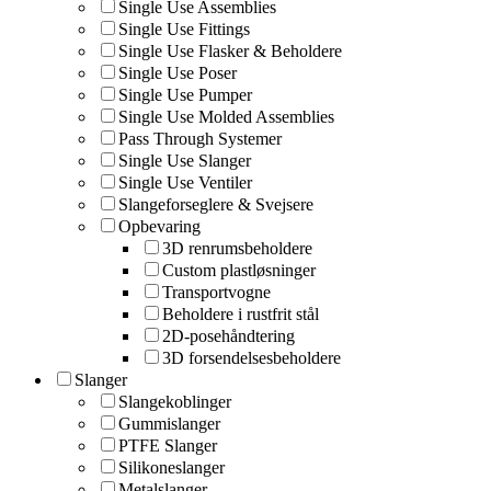
Single Use Assemblies
Single Use Fittings
Single Use Flasker & Beholdere
Single Use Poser
Single Use Pumper
Single Use Molded Assemblies
Pass Through Systemer
Single Use Slanger
Single Use Ventiler
Slangeforseglere & Svejsere
Opbevaring
3D renrumsbeholdere
Custom plastløsninger
Transportvogne
Beholdere i rustfrit stål
2D-posehåndtering
3D forsendelsesbeholdere
Slanger
Slangekoblinger
Gummislanger
PTFE Slanger
Silikoneslanger
Metalslanger