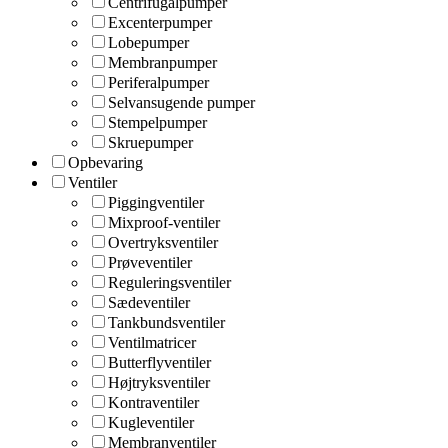
Centrifugalpumper
Excenterpumper
Lobepumper
Membranpumper
Periferalpumper
Selvansugende pumper
Stempelpumper
Skruepumper
Opbevaring
Ventiler
Piggingventiler
Mixproof-ventiler
Overtryksventiler
Prøveventiler
Reguleringsventiler
Sædeventiler
Tankbundsventiler
Ventilmatricer
Butterflyventiler
Højtryksventiler
Kontraventiler
Kugleventiler
Membranventiler