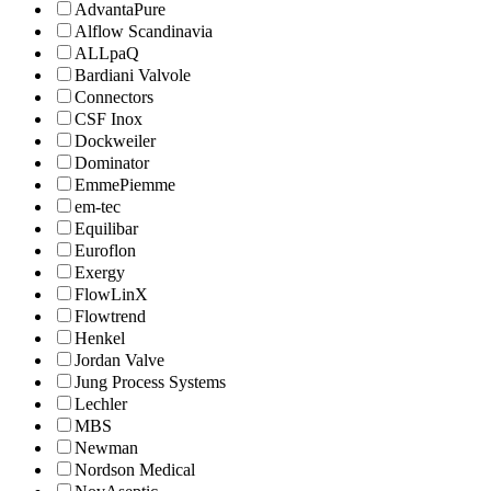
AdvantaPure
Alflow Scandinavia
ALLpaQ
Bardiani Valvole
Connectors
CSF Inox
Dockweiler
Dominator
EmmePiemme
em-tec
Equilibar
Euroflon
Exergy
FlowLinX
Flowtrend
Henkel
Jordan Valve
Jung Process Systems
Lechler
MBS
Newman
Nordson Medical