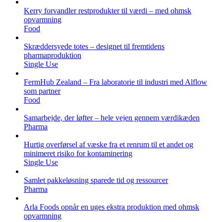
Kerry forvandler restprodukter til værdi – med ohmsk
opvarmning
Food
Skræddersyede totes – designet til fremtidens
pharmaproduktion
Single Use
FermHub Zealand – Fra laboratorie til industri med Alflow
som partner
Food
Samarbejde, der løfter – hele vejen gennem værdikæden
Pharma
Hurtig overførsel af væske fra et renrum til et andet og
minimeret risiko for kontaminering
Single Use
Samlet pakkeløsning sparede tid og ressourcer
Pharma
Arla Foods opnår en uges ekstra produktion med ohmsk
opvarmning