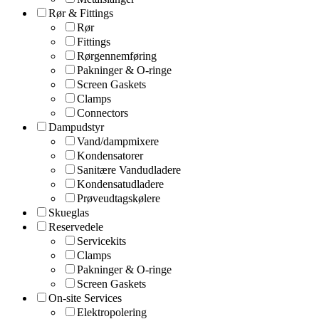
Rør & Fittings
Rør
Fittings
Rørgennemføring
Pakninger & O-ringe
Screen Gaskets
Clamps
Connectors
Dampudstyr
Vand/dampmixere
Kondensatorer
Sanitære Vandudladere
Kondensatudladere
Prøveudtagskølere
Skueglas
Reservedele
Servicekits
Clamps
Pakninger & O-ringe
Screen Gaskets
On-site Services
Elektropolering