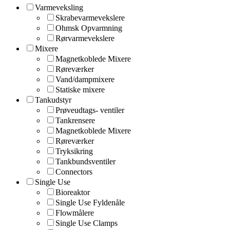
Varmeveksling
Skrabevarmevekslere
Ohmsk Opvarmning
Rørvarmevekslere
Mixere
Magnetkoblede Mixere
Røreværker
Vand/dampmixere
Statiske mixere
Tankudstyr
Prøveudtags- ventiler
Tankrensere
Magnetkoblede Mixere
Røreværker
Tryksikring
Tankbundsventiler
Connectors
Single Use
Bioreaktor
Single Use Fyldenåle
Flowmålere
Single Use Clamps