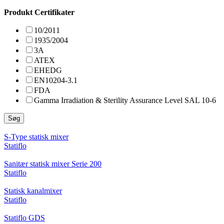
Produkt Certifikater
10/2011
1935/2004
3A
ATEX
EHEDG
EN10204-3.1
FDA
Gamma Irradiation & Sterility Assurance Level SAL 10-6
Søg
S-Type statisk mixer
Statiflo
Sanitær statisk mixer Serie 200
Statiflo
Statisk kanalmixer
Statiflo
Statiflo GDS