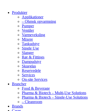
Produkter
Applikationer
– Ohmsk opvarmning
Pumper
Ventiler
Varmeveksling
Mixere
Tankudstyr
Single Use
Slanger
Rør & Fittings
Dampudstyr
Skueglas
Reservedele
Services
On-site Services
Brancher
Food & Beverage
Pharma & Biotech – Multi-Use Solutions
Pharma & Biotech – Single-Use Solutions
– Cleanroom
Brands
Cases