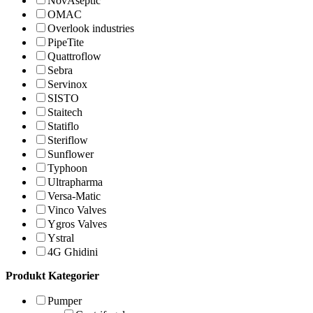
NovAseptic
OMAC
Overlook industries
PipeTite
Quattroflow
Sebra
Servinox
SISTO
Staitech
Statiflo
Steriflow
Sunflower
Typhoon
Ultrapharma
Versa-Matic
Vinco Valves
Ygros Valves
Ystral
4G Ghidini
Produkt Kategorier
Pumper