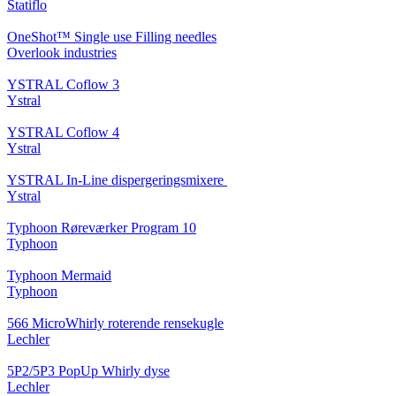
Statiflo
OneShot™ Single use Filling needles
Overlook industries
YSTRAL Coflow 3
Ystral
YSTRAL Coflow 4
Ystral
YSTRAL In-Line dispergeringsmixere ‍‍
Ystral
Typhoon Røreværker Program 10
Typhoon
Typhoon Mermaid
Typhoon
566 MicroWhirly roterende rensekugle
Lechler
5P2/5P3 PopUp Whirly dyse
Lechler