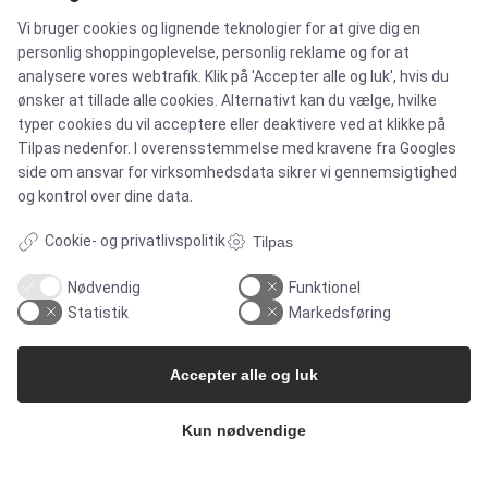
Vi bruger cookies og lignende teknologier for at give dig en
Brands
personlig shoppingoplevelse, personlig reklame og for at
analysere vores webtrafik. Klik på 'Accepter alle og luk', hvis du
Cases
ønsker at tillade alle cookies. Alternativt kan du vælge, hvilke
typer cookies du vil acceptere eller deaktivere ved at klikke på
Tilpas nedenfor. I overensstemmelse med kravene fra
Googles
Produkter
side om ansvar for virksomhedsdata
sikrer vi gennemsigtighed
og kontrol over dine data.
Services
Cookie- og privatlivspolitik
Tilpas
Nødvendig
Funktionel
MARKEDER
Statistik
Markedsføring
Food & Beverage
Accepter alle og luk
Kun nødvendige
Pharma & Biotech – Multi-Use Solutions