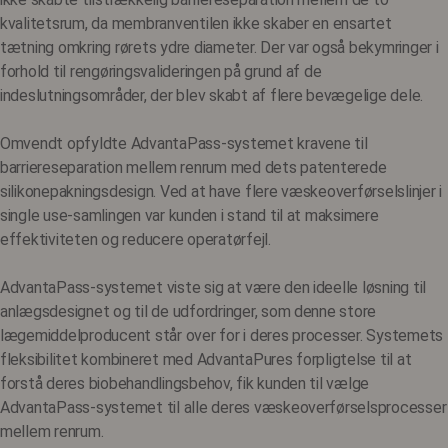
kvalitetsrum, da membranventilen ikke skaber en ensartet
tætning omkring rørets ydre diameter. Der var også bekymringer i
forhold til rengøringsvalideringen på grund af de
indeslutningsområder, der blev skabt af flere bevægelige dele.
Omvendt opfyldte AdvantaPass-systemet kravene til
barriereseparation mellem renrum med dets patenterede
silikonepakningsdesign. Ved at have flere væskeoverførselslinjer i
single use-samlingen var kunden i stand til at maksimere
effektiviteten og reducere operatørfejl.
AdvantaPass-systemet viste sig at være den ideelle løsning til
anlægsdesignet og til de udfordringer, som denne store
lægemiddelproducent står over for i deres processer. Systemets
fleksibilitet kombineret med AdvantaPures forpligtelse til at
forstå deres biobehandlingsbehov, fik kunden til vælge
AdvantaPass-systemet til alle deres væskeoverførselsprocesser
mellem renrum.