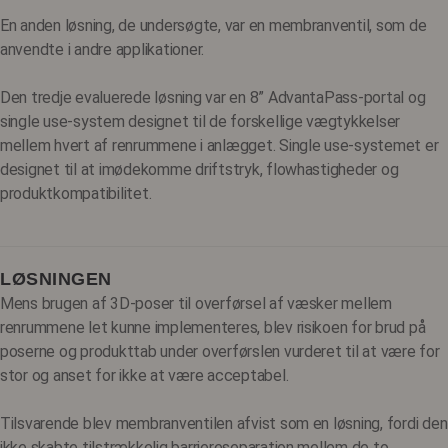
En anden løsning, de undersøgte, var en membranventil, som de
anvendte i andre applikationer.
Den tredje evaluerede løsning var en 8” AdvantaPass-portal og
single use-system designet til de forskellige vægtykkelser
mellem hvert af renrummene i anlægget. Single use-systemet er
designet til at imødekomme driftstryk, flowhastigheder og
produktkompatibilitet.
LØSNINGEN
Mens brugen af ​​3D-poser til overførsel af væsker mellem
renrummene let kunne implementeres, blev risikoen for brud på
poserne og produkttab under overførslen vurderet til at være for
stor og anset for ikke at være acceptabel.
Tilsvarende blev membranventilen afvist som en løsning, fordi den
ikke skabte tilstrækkelig barriereseparation mellem de to