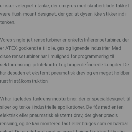
er især velegnet i tanke, der omrøres med skraberblade takket
være flush-mount designet, der gør, at dysen ikke stikker ind i
tanken.
Vores single-jet renseturbiner er enkeltstrålerenseturbiner, der
er ATEX-godkendte til olie, gas og lignende industrier. Med
disse renseturbiner har I mulighed for programmering til
sektorrensning, pitch-kontrol og brugerdefinerede længder. De
har desuden et eksternt pneumatisk drev og en meget holdbar
rustfri stålkonstruktion.
Vi har ligeledes tankrensningsturbiner, der er specialdesignet til
siloer og tanke i industrielle applikationer. De fås med enten
elektrisk eller pneumatisk eksternt drev, der giver præcis
rensning, og de kan monteres fast eller bruges som en bærbar
enhed. De er udstyret med en smart bajonetkobling til hurtig