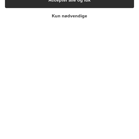
Accepter alle og luk
CERTIFIKATER
Kun nødvendige
LØSNINGER
Brands
Cases
Produkter