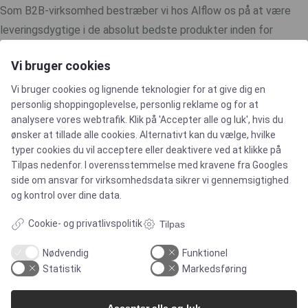
Som B2B-virksomhed bestræber vi hos Alflow os på at være
leveringsdygtige i de absolut bedste produkter inden for
flowudstyr på markedet. Og med mere end 20 års erfaring i
Vi bruger cookies
bagagen tilbyder vi en bred vifte af viden inden for den
pharmaceutiske industri, den kemiske industri samt
Vi bruger cookies og lignende teknologier for at give dig en
personlig shoppingoplevelse, personlig reklame og for at
fødevareindustrien.
analysere vores webtrafik. Klik på 'Accepter alle og luk', hvis du
ønsker at tillade alle cookies. Alternativt kan du vælge, hvilke
Er du interesseret i at høre mere om vores tankrensere eller
typer cookies du vil acceptere eller deaktivere ved at klikke på
Tilpas nedenfor. I overensstemmelse med kravene fra
Googles
andre produkter?
Kontakt os via vores nemme kontaktformular
side om ansvar for virksomhedsdata
sikrer vi gennemsigtighed
her
. Så vil vi vende tilbage hurtigst muligt og finde det bedste
og kontrol over dine data.
match til din applikation.
Cookie- og privatlivspolitik
Tilpas
Nødvendig
Funktionel
Statistik
Markedsføring