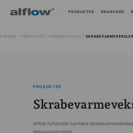
PRODUKTER
BRANCHER
FORSIDE /
PRODUKTER /
VARMEVEKSLING /
SKRABEVARMEVEKSLE
PRODUKTER
Skrabevarmeveks
Alflow forhandler sanitære skrabevarmevekslere 
fødevareindustrien.