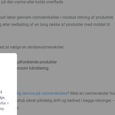
 på den varme eller kolde overflade.
lt løber gennem cylinderskallen i modsat retning af produktet,
g eller nedkøling af en lang række af produkter med middel til
ved at vælge en skrabevarmeveksler:
ørsel med udfordrende produkter
tet med skånsom håndtering
spektion
skrav
på
byder
grundig service på varmevekslere
? Med en varmeveksler fra
lge,
rocesser altså sikret pålidelig drift og tæthed i begge retninger –
for. I
mperaturer.
ata