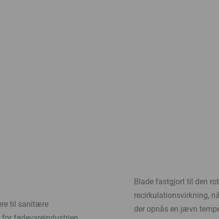
Blade fastgjort til den r
recirkulationsvirkning, n
e til sanitære
der opnås en jævn temper
 for fødevareindustrien.