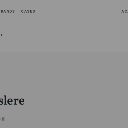
BRANDS
CASES
AC
RE
lere
til