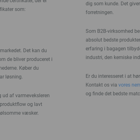
e certifikater, der er
dig som kunde. Det giver
fikater som:
forretningen.
Som B2B-virksomhed best
absolut bedste produkte
erfaring i bagagen tilbyd
 markedet. Det kan du
industri, den kemiske in
om de bliver produceret i
hederne. Køber du
Er du interesseret i at 
ar løsning.
Kontakt os via
vores ne
og finde det bedste match
g ud af varmeveksleren
 produktflow og lavt
gsfølsomme væsker.