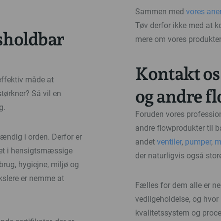
Sammen med
vores ane
Tøv derfor ikke med at ko
sholdbar
mere om vores produkter 
Kontakt os
effektiv måde at
og andre f
tørkner? Så vil en
g.
Foruden vores profession
andre flowprodukter til b
tændig i orden. Derfor er
andet
ventiler
,
pumper
,
m
ret i hensigtsmæssige
der naturligvis også store
 brug, hygiejne, miljø og
kslere er nemme at
Fælles for dem alle er ne
vedligeholdelse, og hvor 
kvalitetssystem og proces