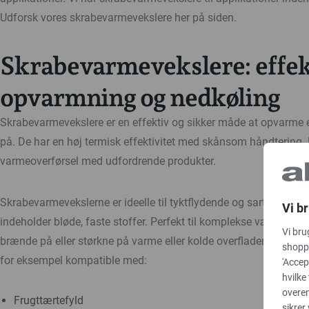
Udforsk vores skrabevarmevekslere her på siden.
Skrabevarmevekslere: effek
opvarmning og nedkøling
Skrabevarmevekslere er en effektiv og sikker måde at opvarme e
på. De har en høj termisk effektivitet med skånsom håndtering
varmeoverførsel med udfordrende produkter.
Skrabevarmevekslerne er ideelle til tyktflydende og sarte produkte
Vi b
indeholder bløde, faste stoffer. Perfekt til komplekse væsker, der
Vi bru
brænde på eller størkne på varme eller kolde overflader. Vores 
shoppi
for eksempel kompatible med:
'Accep
hvilke
overe
Frugttærtefyld
sikrer