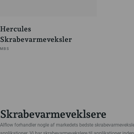
Hercules
Skrabevarmeveksler
MBS
Skrabevarmeveklsere
Alflow forhandler nogle af markedets bedste skrabevarmeveksler
applikationer. Vi har skrabevarmevekslere til applikationer inden