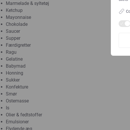
Marmelade & syltetøj
Ketchup
Co
Mayonnaise
Chokolade
Saucer
Supper
Færdigretter
Ragu
Gelatine
Babymad
Honning
Sukker
Konfekture
Smør
Ostemasse
Is
Olier & fedtstoffer
Emulsioner
Flydende æg