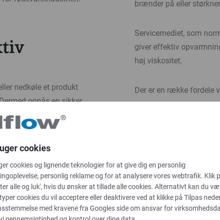
brænder på eller størkner
Servicemediet, som norma
tiv
giver effektiv opvarmnin
høj viskositet.
ller nedkøle et produkt
Der er en række fordele 
. Dermed opnås en sikker
Pålidelig varmeoverf
Høj termisk effektivi
Nem adskillelse og in
r, især til dem, der
ruger cookies
Lave vedligeholdelse
 har en tendens til at
ger cookies og lignende teknologier for at give dig en personlig
skrabevarmevekslere er
ngoplevelse, personlig reklame og for at analysere vores webtrafik. Klik 
Vidste du, at vi også til
ter alle og luk', hvis du ønsker at tillade alle cookies. Alternativt kan du væ
vores sortiment er dine p
 typer cookies du vil acceptere eller deaktivere ved at klikke på Tilpas neden
både ved høje og lave te
nsstemmelse med kravene fra
Googles side om ansvar for virksomhedsd
 vi gennemsigtighed og kontrol over dine data.