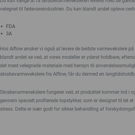
Du kan vælge at få skrabevarmeveksleren leveret med de gældend
velegnet til fødevareindustrien. Du kan blandt andet opleve certi
FDA
3A
Hos Alflow ønsker vi også at levere de bedste varmevekslere på
blandt andet se ved, at vores modeller er yderst holdbare, efters
det mest velegnede materiale med hensyn til anvendelsesmulig
skrabevarmevekslere fra Alflow, får du dermed en langtidsholdb
Skrabevarmevekslere fungerer ved, at produktet kommer ind i o
gennem specielt profilerede topstykker, som er designet til let et
stress. Dette er især godt for sikker behandling af forskydnin