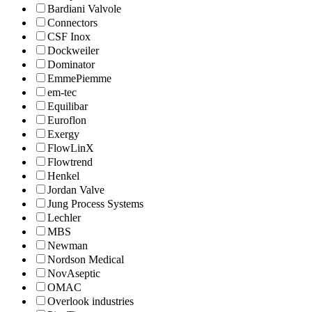
Bardiani Valvole
Connectors
CSF Inox
Dockweiler
Dominator
EmmePiemme
em-tec
Equilibar
Euroflon
Exergy
FlowLinX
Flowtrend
Henkel
Jordan Valve
Jung Process Systems
Lechler
MBS
Newman
Nordson Medical
NovAseptic
OMAC
Overlook industries