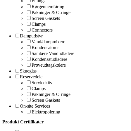
Fittings
Rørgennemføring
Pakninger & O-ringe
Screen Gaskets
Clamps
Connectors
Dampudstyr
Vand/dampmixere
Kondensatorer
Sanitære Vandudladere
Kondensatudladere
Prøveudtagskølere
Skueglas
Reservedele
Servicekits
Clamps
Pakninger & O-ringe
Screen Gaskets
On-site Services
Elektropolering
Produkt Certifikater