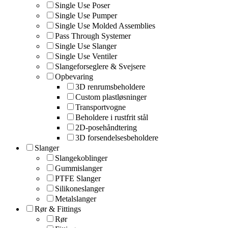
Single Use Poser
Single Use Pumper
Single Use Molded Assemblies
Pass Through Systemer
Single Use Slanger
Single Use Ventiler
Slangeforseglere & Svejsere
Opbevaring
3D renrumsbeholdere
Custom plastløsninger
Transportvogne
Beholdere i rustfrit stål
2D-posehåndtering
3D forsendelsesbeholdere
Slanger
Slangekoblinger
Gummislanger
PTFE Slanger
Silikoneslanger
Metalslanger
Rør & Fittings
Rør