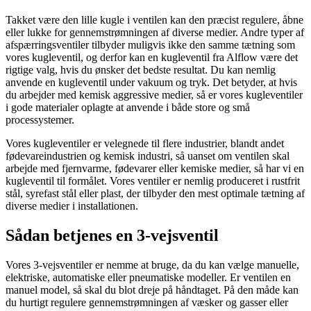
Takket være den lille kugle i ventilen kan den præcist regulere, åbne
eller lukke for gennemstrømningen af diverse medier. Andre typer af
afspærringsventiler tilbyder muligvis ikke den samme tætning som
vores kugleventil, og derfor kan en kugleventil fra Alflow være det
rigtige valg, hvis du ønsker det bedste resultat. Du kan nemlig
anvende en kugleventil under vakuum og tryk. Det betyder, at hvis
du arbejder med kemisk aggressive medier, så er vores kugleventiler
i gode materialer oplagte at anvende i både store og små
processystemer.
Vores kugleventiler er velegnede til flere industrier, blandt andet
fødevareindustrien og kemisk industri, så uanset om ventilen skal
arbejde med fjernvarme, fødevarer eller kemiske medier, så har vi en
kugleventil til formålet. Vores ventiler er nemlig produceret i rustfrit
stål, syrefast stål eller plast, der tilbyder den mest optimale tætning af
diverse medier i installationen.
Sådan betjenes en 3-vejsventil
Vores 3-vejsventiler er nemme at bruge, da du kan vælge manuelle,
elektriske, automatiske eller pneumatiske modeller. Er ventilen en
manuel model, så skal du blot dreje på håndtaget. På den måde kan
du hurtigt regulere gennemstrømningen af væsker og gasser eller