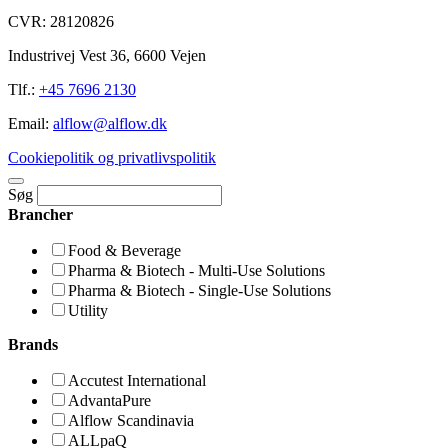
CVR: 28120826
Industrivej Vest 36, 6600 Vejen
Tlf.:
+45 7696 2130
Email:
alflow@alflow.dk
Cookiepolitik og privatlivspolitik
Søg
Brancher
Food & Beverage
Pharma & Biotech - Multi-Use Solutions
Pharma & Biotech - Single-Use Solutions
Utility
Brands
Accutest International
AdvantaPure
Alflow Scandinavia
ALLpaQ