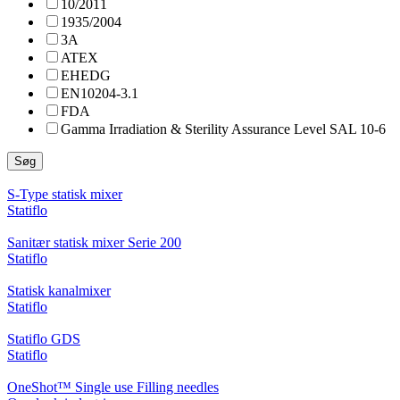
10/2011
1935/2004
3A
ATEX
EHEDG
EN10204-3.1
FDA
Gamma Irradiation & Sterility Assurance Level SAL 10-6
Søg
S-Type statisk mixer
Statiflo
Sanitær statisk mixer Serie 200
Statiflo
Statisk kanalmixer
Statiflo
Statiflo GDS
Statiflo
OneShot™ Single use Filling needles