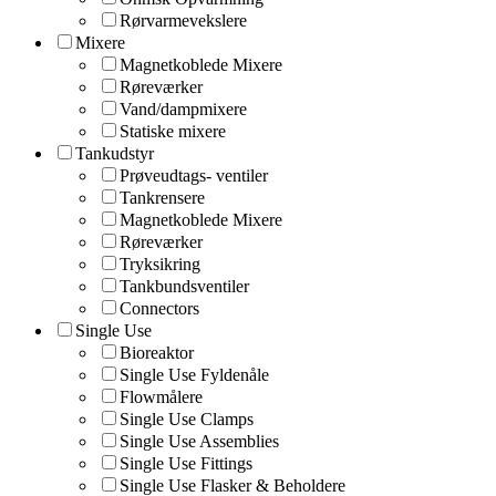
Rørvarmevekslere
Mixere
Magnetkoblede Mixere
Røreværker
Vand/dampmixere
Statiske mixere
Tankudstyr
Prøveudtags- ventiler
Tankrensere
Magnetkoblede Mixere
Røreværker
Tryksikring
Tankbundsventiler
Connectors
Single Use
Bioreaktor
Single Use Fyldenåle
Flowmålere
Single Use Clamps
Single Use Assemblies
Single Use Fittings
Single Use Flasker & Beholdere