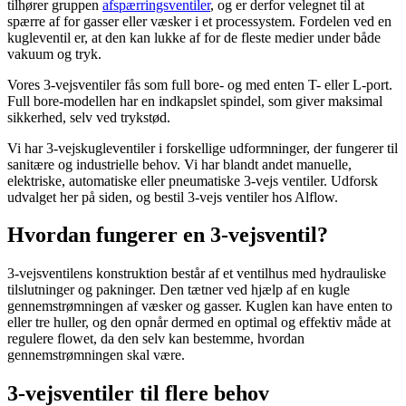
tilhører gruppen
afspærringsventiler
, og er derfor velegnet til at
spærre af for gasser eller væsker i et processystem. Fordelen ved en
kugleventil er, at den kan lukke af for de fleste medier under både
vakuum og tryk.
Vores 3-vejsventiler fås som full bore- og med enten T- eller L-port.
Full bore-modellen har en indkapslet spindel, som giver maksimal
sikkerhed, selv ved trykstød.
Vi har 3-vejskugleventiler i forskellige udformninger, der fungerer til
sanitære og industrielle behov. Vi har blandt andet manuelle,
elektriske, automatiske eller pneumatiske 3-vejs ventiler. Udforsk
udvalget her på siden, og bestil 3-vejs ventiler hos Alflow.
Hvordan fungerer en 3-vejsventil?
3-vejsventilens konstruktion består af et ventilhus med hydrauliske
tilslutninger og pakninger. Den tætner ved hjælp af en kugle
gennemstrømningen af væsker og gasser. Kuglen kan have enten to
eller tre huller, og den opnår dermed en optimal og effektiv måde at
regulere flowet, da den selv kan bestemme, hvordan
gennemstrømningen skal være.
3-vejsventiler til flere behov