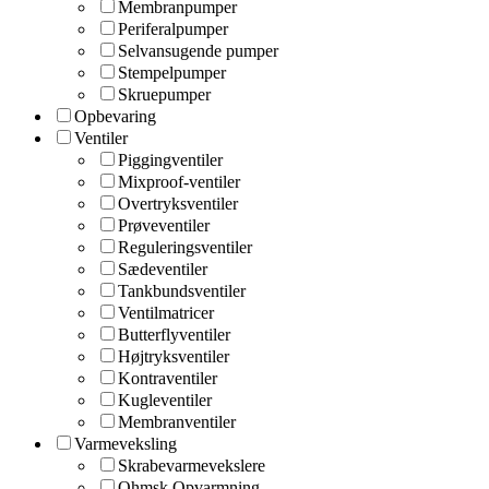
Membranpumper
Periferalpumper
Selvansugende pumper
Stempelpumper
Skruepumper
Opbevaring
Ventiler
Piggingventiler
Mixproof-ventiler
Overtryksventiler
Prøveventiler
Reguleringsventiler
Sædeventiler
Tankbundsventiler
Ventilmatricer
Butterflyventiler
Højtryksventiler
Kontraventiler
Kugleventiler
Membranventiler
Varmeveksling
Skrabevarmevekslere
Ohmsk Opvarmning