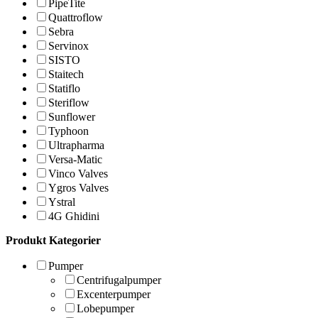
PipeTite
Quattroflow
Sebra
Servinox
SISTO
Staitech
Statiflo
Steriflow
Sunflower
Typhoon
Ultrapharma
Versa-Matic
Vinco Valves
Ygros Valves
Ystral
4G Ghidini
Produkt Kategorier
Pumper
Centrifugalpumper
Excenterpumper
Lobepumper