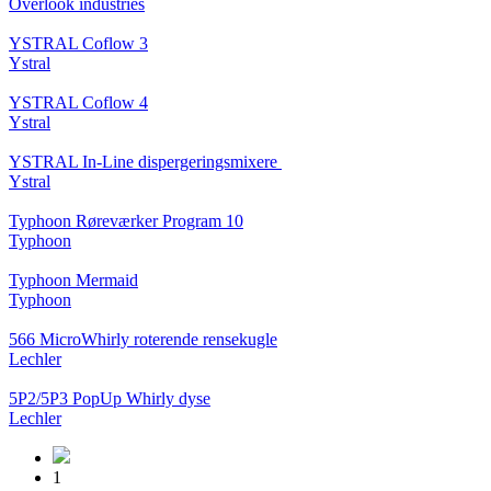
Overlook industries
YSTRAL Coflow 3
Ystral
YSTRAL Coflow 4
Ystral
YSTRAL In-Line dispergeringsmixere ‍‍
Ystral
Typhoon Røreværker Program 10
Typhoon
Typhoon Mermaid
Typhoon
566 MicroWhirly roterende rensekugle
Lechler
5P2/5P3 PopUp Whirly dyse
Lechler
1