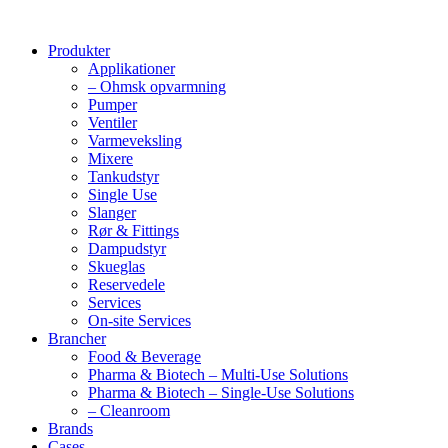
Produkter
Applikationer
– Ohmsk opvarmning
Pumper
Ventiler
Varmeveksling
Mixere
Tankudstyr
Single Use
Slanger
Rør & Fittings
Dampudstyr
Skueglas
Reservedele
Services
On-site Services
Brancher
Food & Beverage
Pharma & Biotech – Multi-Use Solutions
Pharma & Biotech – Single-Use Solutions
– Cleanroom
Brands
Cases