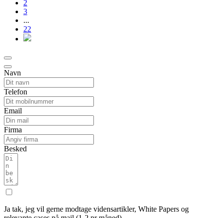
2
3
...
22
Navn
Telefon
Email
Firma
Besked
Ja tak, jeg vil gerne modtage vidensartikler, White Papers og
relevante cases på mail (1-2 pr måned).