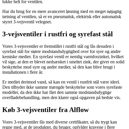
lukke helt for ventilen.
Har du brug for en mere avanceret løsning med en meget nøjagtig
tætning af ventilen, så er en pneumatisk, elektrisk eller automatisk
styret 3-vejsventil velegnet.
3-vejsventiler i rustfri og syrefast stål
Vores 3-vejsventiler er fremstillet i rustfri stål og fås desuden i
syrefast stål for større modstandsdygtighed over for syre og andre
kemiske medier. En syrefast ventil er nemlig varmforzinket, hvilket
vil sige, at den er blevet nedsænket i smeltet zink, der giver en solid
beskyttelse mod syre og andre medier, så den kan blive brugt i
installationen i flere år.
Er mediet derimod vand, så kan en ventil i rustfrit stål være ideel.
Den tilbyder ikke samme mængde beskyttelse som vores syrefaste
modeller, da den ikke har fået den samme modstandsdygtige
overfladebehandling, men den klarer også opgaven på bedste vis.
Køb 3-vejsventiler fra Alflow
Vores 3-vejsventiler fås med diverse certifikater, så du trygt kan
regne med, at de produkter, du bruger, opfylder kravene i flere