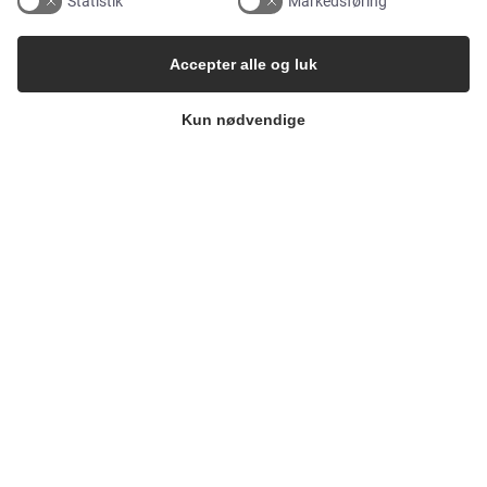
Statistik
Markedsføring
Accepter alle og luk
VIRKSOMHEDEN
Kun nødvendige
Kontakt
Nyhedsbrev
Presse
Whisteblower Portal