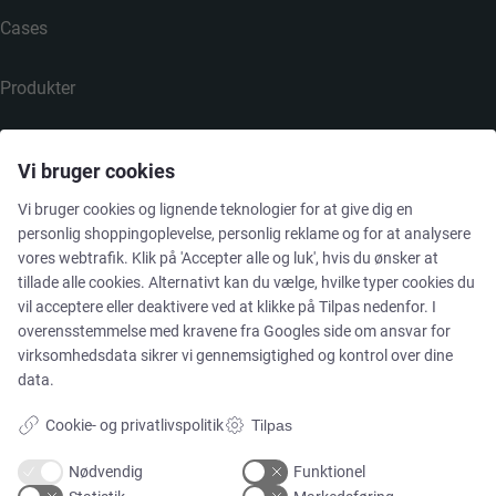
Cases
Produkter
Services
Vi bruger cookies
Vi bruger cookies og lignende teknologier for at give dig en
personlig shoppingoplevelse, personlig reklame og for at analysere
MARKEDER
vores webtrafik. Klik på 'Accepter alle og luk', hvis du ønsker at
tillade alle cookies. Alternativt kan du vælge, hvilke typer cookies du
vil acceptere eller deaktivere ved at klikke på Tilpas nedenfor. I
Food & Beverage
overensstemmelse med kravene fra
Googles side om ansvar for
virksomhedsdata
sikrer vi gennemsigtighed og kontrol over dine
Pharma & Biotech – Multi-Use Solutions
data.
Cookie- og privatlivspolitik
Tilpas
Pharma & Biotech – Single-Use Solutions
Nødvendig
Funktionel
Cleanroom