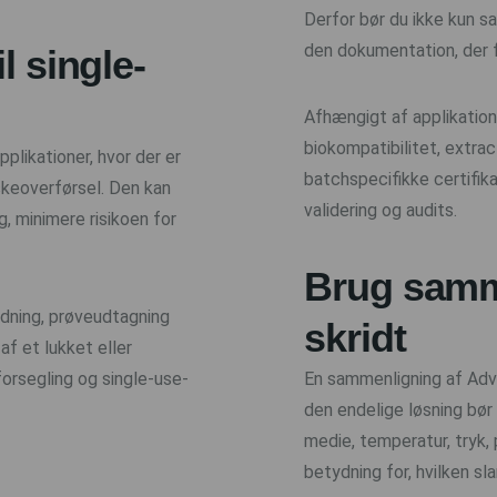
Derfor bør du ikke kun s
den dokumentation, der 
l single-
Afhængigt af applikatio
biokompatibilitet, extra
plikationer, hvor der er
batchspecifikke certifika
skeoverførsel. Den kan
validering og audits.
, minimere risikoen for
Brug samm
ldning, prøveudtagning
skridt
af et lukket eller
forsegling og single-use-
En sammenligning af Adv
den endelige løsning bør 
medie, temperatur, tryk,
betydning for, hvilken sl