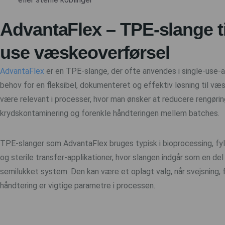
AdvantaFlex – TPE-slange ti
use væskeoverførsel
AdvantaFlex
er en TPE-slange, der ofte anvendes i single-use-ap
behov for en fleksibel, dokumenteret og effektiv løsning til væ
være relevant i processer, hvor man ønsker at reducere rengøring
krydskontaminering og forenkle håndteringen mellem batches.
TPE-slanger som AdvantaFlex bruges typisk i bioprocessing, fy
og sterile transfer-applikationer, hvor slangen indgår som en del 
semilukket system. Den kan være et oplagt valg, når svejsning, 
håndtering er vigtige parametre i processen.