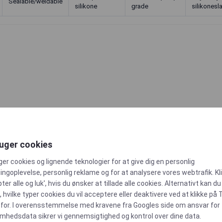
Sealable/weldable
silikone
grade
silikonesl
ruger cookies
ger cookies og lignende teknologier for at give dig en personlig
ngoplevelse, personlig reklame og for at analysere vores webtrafik. Kl
ter alle og luk', hvis du ønsker at tillade alle cookies. Alternativt kan du
anger til
AdvantaSil
 hvilke typer cookies du vil acceptere eller deaktivere ved at klikke på 
for. I overensstemmelse med kravene fra
Googles side om ansvar for
omhedsdata
sikrer vi gennemsigtighed og kontrol over dine data.