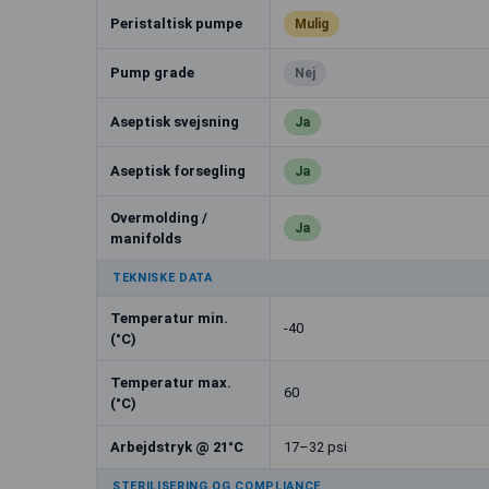
Peristaltisk pumpe
Mulig
Pump grade
Nej
Aseptisk svejsning
Ja
Aseptisk forsegling
Ja
Overmolding /
Ja
manifolds
TEKNISKE DATA
Temperatur min.
-40
(°C)
Temperatur max.
60
(°C)
Arbejdstryk @ 21°C
17–32 psi
STERILISERING OG COMPLIANCE