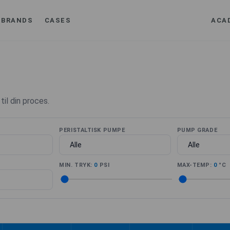
BRANDS
CASES
ACA
il din proces.
PERISTALTISK PUMPE
PUMP GRADE
MIN. TRYK:
0
PSI
MAX-TEMP:
0
°C