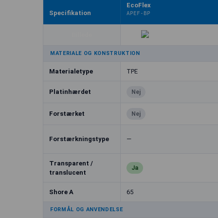
EcoFlex
Specifikation
APEF-BP
Billede
MATERIALE OG KONSTRUKTION
Materialetype
TPE
Platinhærdet
Nej
Forstærket
Nej
Forstærkningstype
—
Transparent /
Ja
translucent
Shore A
65
FORMÅL OG ANVENDELSE