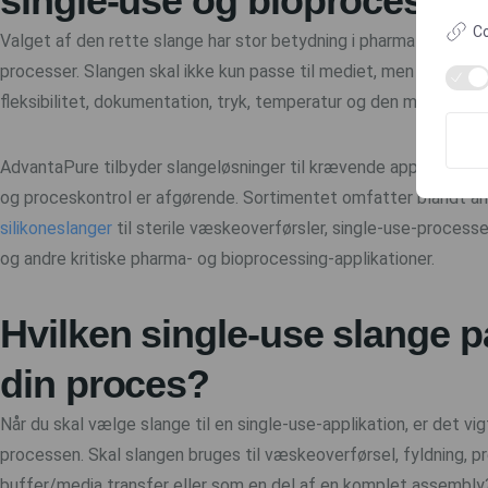
single-use og bioprocessin
Co
Valget af den rette slange har stor betydning i pharma-, biotech
processer. Slangen skal ikke kun passe til mediet, men også til k
fleksibilitet, dokumentation, tryk, temperatur og den måde, den 
AdvantaPure tilbyder slangeløsninger til krævende applikationer
og proceskontrol er afgørende. Sortimentet omfatter blandt a
silikoneslanger
til sterile væskeoverførsler, single-use-processe
og andre kritiske pharma- og bioprocessing-applikationer.
Hvilken single-use slange pa
din proces?
Når du skal vælge slange til en single-use-applikation, er det vig
processen. Skal slangen bruges til væskeoverførsel, fyldning, p
buffer/media transfer eller som en del af en komplet assembly