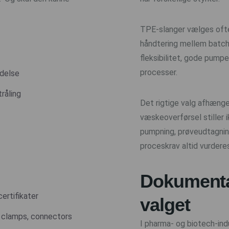
TPE-slanger vælges ofte,
håndtering mellem batche
fleksibilitet, gode pum
processer.
ndelse
tråling
Det rigtige valg afhænger
væskeoverførsel stiller 
pumpning, prøveudtagning
proceskrav altid vurdere
Dokumentat
ertifikater
valget
, clamps, connectors
I pharma- og biotech-ind