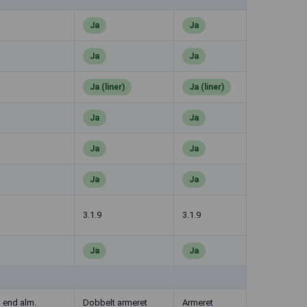
Ja
Ja
Ja
Ja
Ja (liner)
Ja (liner)
Ja
Ja
Ja
Ja
Ja
Ja
3.1.9
3.1.9
Ja
Ja
k end alm.
Dobbelt armeret
Armeret