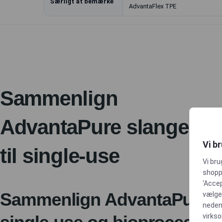
Særligt at bemærke
AdvantaFlex TPE
Sammenlign
AdvantaPure slanger
Vi b
til single-use
Vi bru
shoppi
'Accep
Sammenlign AdvantaPure sl
vælge,
neden
virks