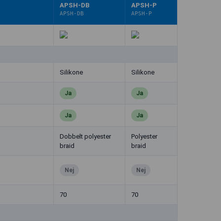
APSH-DB
APSH-P
APSH-DB
APSH-P
Silikone
Silikone
Ja
Ja
Ja
Ja
Dobbelt polyester
Polyester
braid
braid
Nej
Nej
70
70