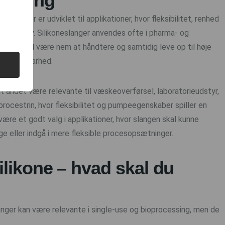
cessing
lange, der er udviklet til applikationer, hvor fleksibilitet, renhed
rale krav. Silikoneslanger anvendes ofte i pharma- og
angen skal være nem at håndtere og samtidig leve op til høje
t og sporbarhed.
dt andet være relevante til væskeoverførsel, laboratorieudstyr,
procestrin, hvor fleksibilitet og pumpeegenskaber spiller en
 være et godt valg i applikationer, hvor slangen skal kunne
 eller indgå i mere fleksible procesopsætninger.
ilikone – hvad skal du
nger kan være relevante i single-use og bioprocessing, men de