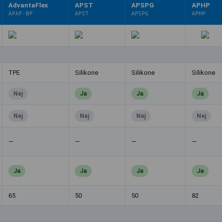
AdvantaFlex
APST
APSPG
APHP
APAF-BP
APST
APSPG
APHP
TPE
Silikone
Silikone
Silikone
Nej
Ja
Ja
Ja
Nej
Nej
Nej
Nej
—
—
—
—
Ja
Ja
Ja
Ja
65
50
50
82