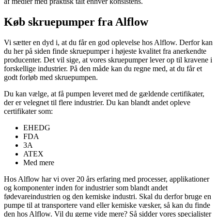
af medier med praktisk talt enhver konsistens.
Køb skruepumper fra Alflow
Vi sætter en dyd i, at du får en god oplevelse hos Alflow. Derfor kan
du her på siden finde skruepumper i højeste kvalitet fra anerkendte
producenter. Det vil sige, at vores skruepumper lever op til kravene i
forskellige industrier. På den måde kan du regne med, at du får et
godt forløb med skruepumpen.
Du kan vælge, at få pumpen leveret med de gældende certifikater,
der er velegnet til flere industrier. Du kan blandt andet opleve
certifikater som:
EHEDG
FDA
3A
ATEX
Med mere
Hos Alflow har vi over 20 års erfaring med processer, applikationer
og komponenter inden for industrier som blandt andet
fødevareindustrien og den kemiske industri. Skal du derfor bruge en
pumpe til at transportere vand eller kemiske væsker, så kan du finde
den hos Alflow. Vil du gerne vide mere? Så sidder vores specialister