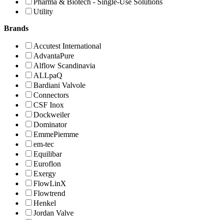
Pharma & Biotech - Single-Use Solutions
Utility
Brands
Accutest International
AdvantaPure
Alflow Scandinavia
ALLpaQ
Bardiani Valvole
Connectors
CSF Inox
Dockweiler
Dominator
EmmePiemme
em-tec
Equilibar
Euroflon
Exergy
FlowLinX
Flowtrend
Henkel
Jordan Valve