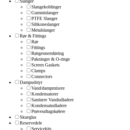
Slanger
Slangekoblinger
Gummislanger
PTFE Slanger
Silikoneslanger
Metalslanger
Rør & Fittings
Rør
Fittings
Rørgennemføring
Pakninger & O-ringe
Screen Gaskets
Clamps
Connectors
Dampudstyr
Vand/dampmixere
Kondensatorer
Sanitære Vandudladere
Kondensatudladere
Prøveudtagskølere
Skueglas
Reservedele
Servicekits