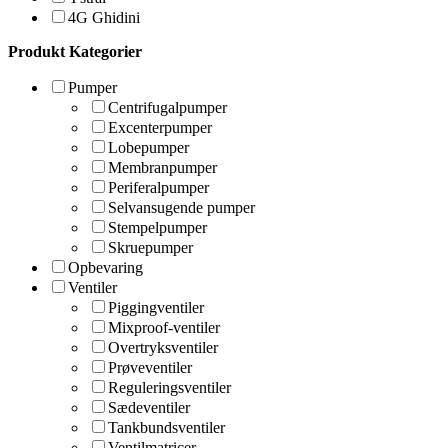
4G Ghidini
Produkt Kategorier
Pumper
Centrifugalpumper
Excenterpumper
Lobepumper
Membranpumper
Periferalpumper
Selvansugende pumper
Stempelpumper
Skruepumper
Opbevaring
Ventiler
Piggingventiler
Mixproof-ventiler
Overtryksventiler
Prøveventiler
Reguleringsventiler
Sædeventiler
Tankbundsventiler
Ventilmatricer