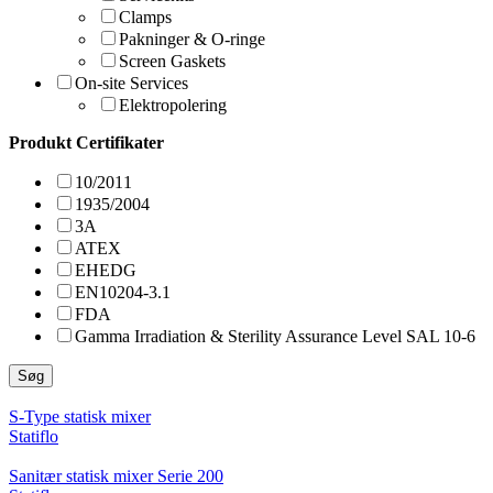
Clamps
Pakninger & O-ringe
Screen Gaskets
On-site Services
Elektropolering
Produkt Certifikater
10/2011
1935/2004
3A
ATEX
EHEDG
EN10204-3.1
FDA
Gamma Irradiation & Sterility Assurance Level SAL 10-6
Søg
S-Type statisk mixer
Statiflo
Sanitær statisk mixer Serie 200