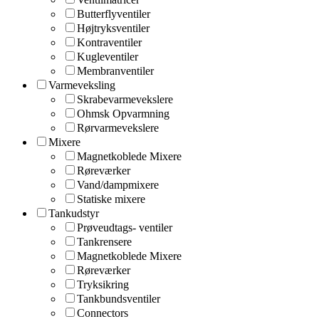
Butterflyventiler
Højtryksventiler
Kontraventiler
Kugleventiler
Membranventiler
Varmeveksling
Skrabevarmevekslere
Ohmsk Opvarmning
Rørvarmevekslere
Mixere
Magnetkoblede Mixere
Røreværker
Vand/dampmixere
Statiske mixere
Tankudstyr
Prøveudtags- ventiler
Tankrensere
Magnetkoblede Mixere
Røreværker
Tryksikring
Tankbundsventiler
Connectors