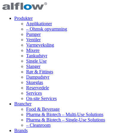
Produkter
Applikationer
– Ohmsk opvarmning
Pumper
Ventiler
Varmeveksling
Mixere
Tankudstyr
Single Use
Slanger
Rør & Fittings
Dampudstyr
Skueglas
Reservedele
Services
On-site Services
Brancher
Food & Beverage
Pharma & Biotech – Multi-Use Solutions
Pharma & Biotech – Single-Use Solutions
– Cleanroom
Brands