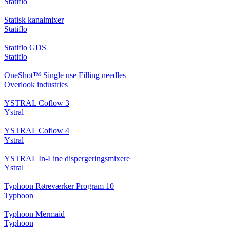
Statiflo
Statisk kanalmixer
Statiflo
Statiflo GDS
Statiflo
OneShot™ Single use Filling needles
Overlook industries
YSTRAL Coflow 3
Ystral
YSTRAL Coflow 4
Ystral
YSTRAL In-Line dispergeringsmixere ‍‍
Ystral
Typhoon Røreværker Program 10
Typhoon
Typhoon Mermaid
Typhoon