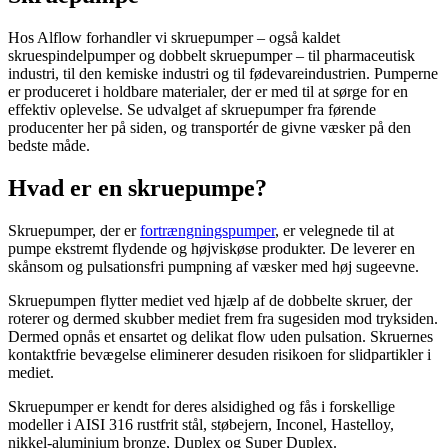
Hos Alflow forhandler vi skruepumper – også kaldet
skruespindelpumper og dobbelt skruepumper – til pharmaceutisk
industri, til den kemiske industri og til fødevareindustrien. Pumperne
er produceret i holdbare materialer, der er med til at sørge for en
effektiv oplevelse. Se udvalget af skruepumper fra førende
producenter her på siden, og transportér de givne væsker på den
bedste måde.
Hvad er en skruepumpe?
Skruepumper, der er
fortrængningspumper
, er velegnede til at
pumpe ekstremt flydende og højviskøse produkter. De leverer en
skånsom og pulsationsfri pumpning af væsker med høj sugeevne.
Skruepumpen flytter mediet ved hjælp af de dobbelte skruer, der
roterer og dermed skubber mediet frem fra sugesiden mod tryksiden.
Dermed opnås et ensartet og delikat flow uden pulsation. Skruernes
kontaktfrie bevægelse eliminerer desuden risikoen for slidpartikler i
mediet.
Skruepumper er kendt for deres alsidighed og fås i forskellige
modeller i AISI 316 rustfrit stål, støbejern, Inconel, Hastelloy,
nikkel-aluminium bronze, Duplex og Super Duplex.