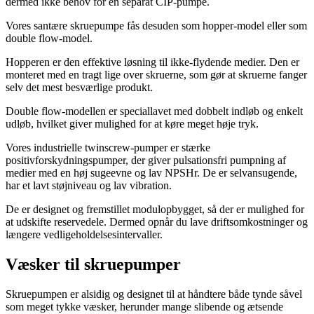
dermed ikke behov for en separat CIP-pumpe.
Vores santære skruepumpe fås desuden som hopper-model eller som
double flow-model.
Hopperen er den effektive løsning til ikke-flydende medier. Den er
monteret med en tragt lige over skruerne, som gør at skruerne fanger
selv det mest besværlige produkt.
Double flow-modellen er speciallavet med dobbelt indløb og enkelt
udløb, hvilket giver mulighed for at køre meget høje tryk.
Vores industrielle twinscrew-pumper er stærke
positivforskydningspumper, der giver pulsationsfri pumpning af
medier med en høj sugeevne og lav NPSHr. De er selvansugende,
har et lavt støjniveau og lav vibration.
De er designet og fremstillet modulopbygget, så der er mulighed for
at udskifte reservedele. Dermed opnår du lave driftsomkostninger og
længere vedligeholdelsesintervaller.
Væsker til skruepumper
Skruepumpen er alsidig og designet til at håndtere både tynde såvel
som meget tykke væsker, herunder mange slibende og ætsende