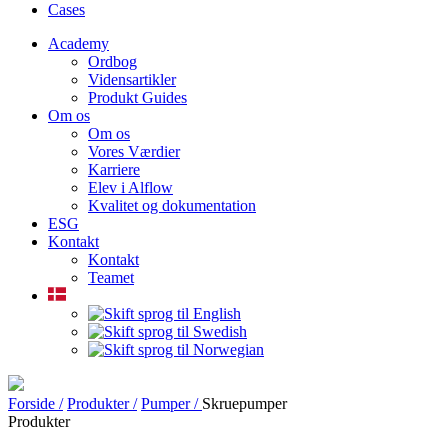
Cases
Academy
Ordbog
Vidensartikler
Produkt Guides
Om os
Om os
Vores Værdier
Karriere
Elev i Alflow
Kvalitet og dokumentation
ESG
Kontakt
Kontakt
Teamet
Forside /
Produkter /
Pumper /
Skruepumper
Produkter