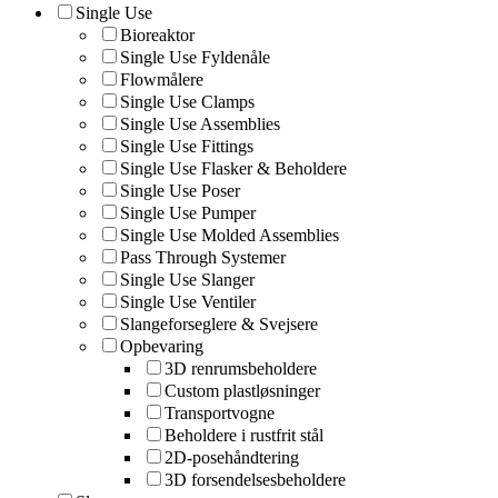
Single Use
Bioreaktor
Single Use Fyldenåle
Flowmålere
Single Use Clamps
Single Use Assemblies
Single Use Fittings
Single Use Flasker & Beholdere
Single Use Poser
Single Use Pumper
Single Use Molded Assemblies
Pass Through Systemer
Single Use Slanger
Single Use Ventiler
Slangeforseglere & Svejsere
Opbevaring
3D renrumsbeholdere
Custom plastløsninger
Transportvogne
Beholdere i rustfrit stål
2D-posehåndtering
3D forsendelsesbeholdere