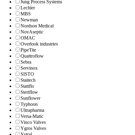
Jung Process Systems
Lechler
MBS
Newman
Nordson Medical
NovAseptic
OMAC
Overlook industries
PipeTite
Quattroflow
Sebra
Servinox
SISTO
Staitech
Statiflo
Steriflow
Sunflower
Typhoon
Ultrapharma
Versa-Matic
Vinco Valves
Ygros Valves
Ystral