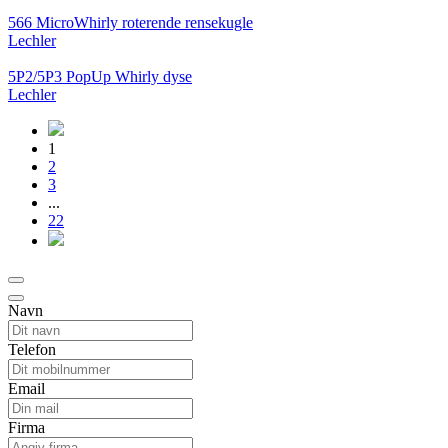
566 MicroWhirly roterende rensekugle
Lechler
5P2/5P3 PopUp Whirly dyse
Lechler
1
2
3
...
22
Navn
Telefon
Email
Firma