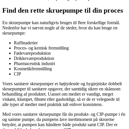
Find den rette skruepumpe til din proces
En skruepumpe kan naturligvis bruges til flere forskellige formål.
Nedenfor har vi nævnt nogle af de steder, hvor du kan bruge en
skruepumpe:
Raffinaderier
Proces- og kemisk fremstilling
Fødevareproduktion
Drikkevareproduktion
Pharmaceutisk industri
Kosmetikfremstilling
CIP
Vores sanitære skruepumper er højtydende og hygiejniske dobbelt
skruepumper til sanitære opgaver, der samtidig sikrer en skånsom
behandling af produktet. Uanset om mediet er vandigt, meget
viskøst, klumpet, fibrøst eller gasholdigt, så er de er velegnede til
alle typer af medier med praktisk talt enhver konsistens.
Med vores sanitære skruepumpe får du produkt- og CIP-pumpe i én
og samme pumpe, da pumpens lave inertimoment på skruerne
betyder, at pumpen kan håndtere både produkt samt CIP. Der er