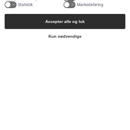
Statistik
Markedsføring
Accepter alle og luk
LØSNINGER
Kun nødvendige
Brands
Cases
Produkter
Services
MARKEDER