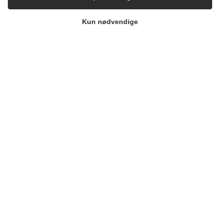
Kun nødvendige
MARKEDER
Food & Beverage
Pharma & Biotech – Multi-Use Solutions
Pharma & Biotech – Single-Use Solutions
Cleanroom
VIRKSOMHEDEN