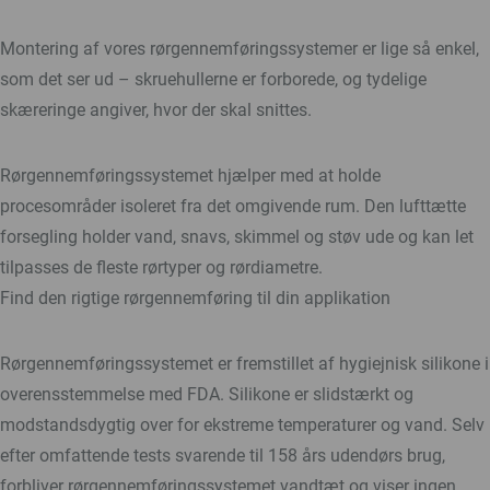
Montering af vores rørgennemføringssystemer er lige så enkel,
som det ser ud – skruehullerne er forborede, og tydelige
skæreringe angiver, hvor der skal snittes.
Rørgennemføringssystemet hjælper med at holde
procesområder isoleret fra det omgivende rum. Den lufttætte
forsegling holder vand, snavs, skimmel og støv ude og kan let
tilpasses de fleste rørtyper og rørdiametre.
Find den rigtige rørgennemføring til din applikation
Rørgennemføringssystemet er fremstillet af hygiejnisk silikone i
overensstemmelse med FDA. Silikone er slidstærkt og
modstandsdygtig over for ekstreme temperaturer og vand. Selv
efter omfattende tests svarende til 158 års udendørs brug,
forbliver rørgennemføringssystemet vandtæt og viser ingen