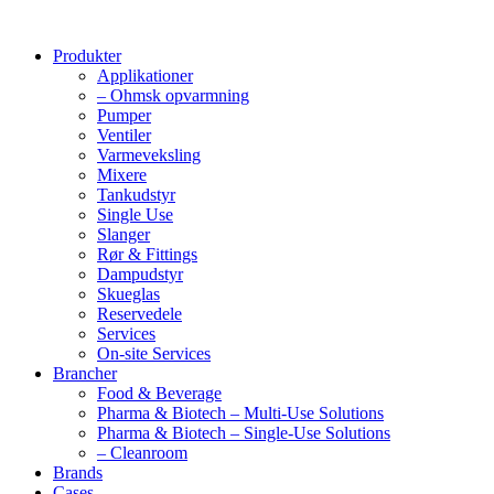
Produkter
Applikationer
– Ohmsk opvarmning
Pumper
Ventiler
Varmeveksling
Mixere
Tankudstyr
Single Use
Slanger
Rør & Fittings
Dampudstyr
Skueglas
Reservedele
Services
On-site Services
Brancher
Food & Beverage
Pharma & Biotech – Multi-Use Solutions
Pharma & Biotech – Single-Use Solutions
– Cleanroom
Brands
Cases