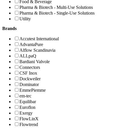
Food & Beverage
Pharma & Biotech - Multi-Use Solutions
Pharma & Biotech - Single-Use Solutions
Utility
Brands
Accutest International
AdvantaPure
Alflow Scandinavia
ALLpaQ
Bardiani Valvole
Connectors
CSF Inox
Dockweiler
Dominator
EmmePiemme
em-tec
Equilibar
Euroflon
Exergy
FlowLinX
Flowtrend