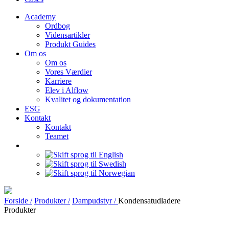
Academy
Ordbog
Vidensartikler
Produkt Guides
Om os
Om os
Vores Værdier
Karriere
Elev i Alflow
Kvalitet og dokumentation
ESG
Kontakt
Kontakt
Teamet
Forside /
Produkter /
Dampudstyr /
Kondensatudladere
Produkter