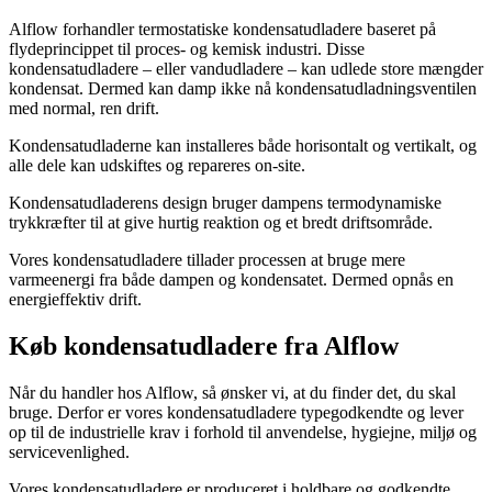
Alflow forhandler termostatiske kondensatudladere baseret på
flydeprincippet til proces- og kemisk industri. Disse
kondensatudladere – eller vandudladere – kan udlede store mængder
kondensat. Dermed kan damp ikke nå kondensatudladningsventilen
med normal, ren drift.
Kondensatudladerne kan installeres både horisontalt og vertikalt, og
alle dele kan udskiftes og repareres on-site.
Kondensatudladerens design bruger dampens termodynamiske
trykkræfter til at give hurtig reaktion og et bredt driftsområde.
Vores kondensatudladere tillader processen at bruge mere
varmeenergi fra både dampen og kondensatet. Dermed opnås en
energieffektiv drift.
Køb kondensatudladere fra Alflow
Når du handler hos Alflow, så ønsker vi, at du finder det, du skal
bruge. Derfor er vores kondensatudladere typegodkendte og lever
op til de industrielle krav i forhold til anvendelse, hygiejne, miljø og
servicevenlighed.
Vores kondensatudladere er produceret i holdbare og godkendte