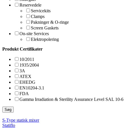
Reservedele
Servicekits
Clamps
Pakninger & O-ringe
Screen Gaskets
On-site Services
Elektropolering
Produkt Certifikater
10/2011
1935/2004
3A
ATEX
EHEDG
EN10204-3.1
FDA
Gamma Irradiation & Sterility Assurance Level SAL 10-6
Søg
S-Type statisk mixer
Statiflo