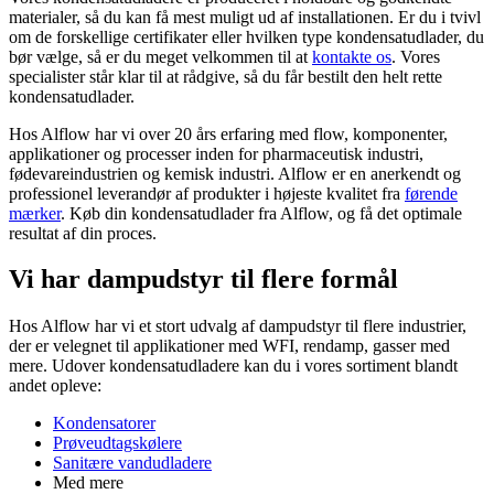
materialer, så du kan få mest muligt ud af installationen. Er du i tvivl
om de forskellige certifikater eller hvilken type kondensatudlader, du
bør vælge, så er du meget velkommen til at
kontakte os
. Vores
specialister står klar til at rådgive, så du får bestilt den helt rette
kondensatudlader.
Hos Alflow har vi over 20 års erfaring med flow, komponenter,
applikationer og processer inden for pharmaceutisk industri,
fødevareindustrien og kemisk industri. Alflow er en anerkendt og
professionel leverandør af produkter i højeste kvalitet fra
førende
mærker
. Køb din kondensatudlader fra Alflow, og få det optimale
resultat af din proces.
Vi har dampudstyr til flere formål
Hos Alflow har vi et stort udvalg af dampudstyr til flere industrier,
der er velegnet til applikationer med WFI, rendamp, gasser med
mere. Udover kondensatudladere kan du i vores sortiment blandt
andet opleve:
Kondensatorer
Prøveudtagskølere
Sanitære vandudladere
Med mere