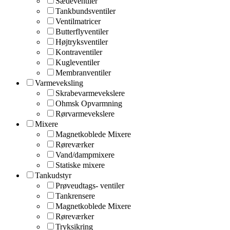
Sædeventiler
Tankbundsventiler
Ventilmatricer
Butterflyventiler
Højtryksventiler
Kontraventiler
Kugleventiler
Membranventiler
Varmeveksling
Skrabevarmevekslere
Ohmsk Opvarmning
Rørvarmevekslere
Mixere
Magnetkoblede Mixere
Røreværker
Vand/dampmixere
Statiske mixere
Tankudstyr
Prøveudtags- ventiler
Tankrensere
Magnetkoblede Mixere
Røreværker
Tryksikring