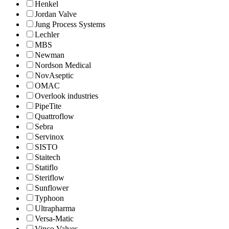
Henkel
Jordan Valve
Jung Process Systems
Lechler
MBS
Newman
Nordson Medical
NovAseptic
OMAC
Overlook industries
PipeTite
Quattroflow
Sebra
Servinox
SISTO
Staitech
Statiflo
Steriflow
Sunflower
Typhoon
Ultrapharma
Versa-Matic
Vinco Valves