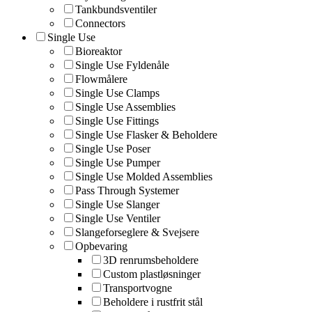
Tankbundsventiler
Connectors
Single Use
Bioreaktor
Single Use Fyldenåle
Flowmålere
Single Use Clamps
Single Use Assemblies
Single Use Fittings
Single Use Flasker & Beholdere
Single Use Poser
Single Use Pumper
Single Use Molded Assemblies
Pass Through Systemer
Single Use Slanger
Single Use Ventiler
Slangeforseglere & Svejsere
Opbevaring
3D renrumsbeholdere
Custom plastløsninger
Transportvogne
Beholdere i rustfrit stål