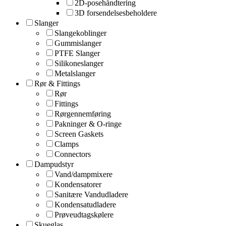
2D-posehåndtering
3D forsendelsesbeholdere
Slanger
Slangekoblinger
Gummislanger
PTFE Slanger
Silikoneslanger
Metalslanger
Rør & Fittings
Rør
Fittings
Rørgennemføring
Pakninger & O-ringe
Screen Gaskets
Clamps
Connectors
Dampudstyr
Vand/dampmixere
Kondensatorer
Sanitære Vandudladere
Kondensatudladere
Prøveudtagskølere
Skueglas