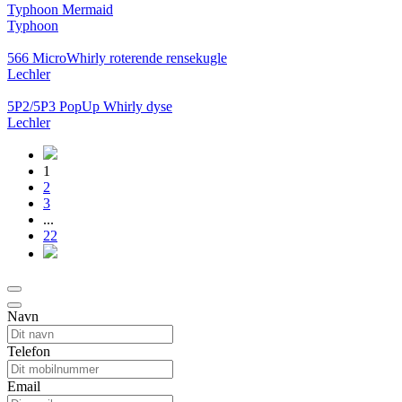
Typhoon Mermaid
Typhoon
566 MicroWhirly roterende rensekugle
Lechler
5P2/5P3 PopUp Whirly dyse
Lechler
1
2
3
...
22
Navn
Telefon
Email