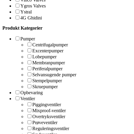
Ygros Valves
Ystral
4G Ghidini
Produkt Kategorier
Pumper
Centrifugalpumper
Excenterpumper
Lobepumper
Membranpumper
Periferalpumper
Selvansugende pumper
Stempelpumper
Skruepumper
Opbevaring
Ventiler
Piggingventiler
Mixproof-ventiler
Overtryksventiler
Prøveventiler
Reguleringsventiler