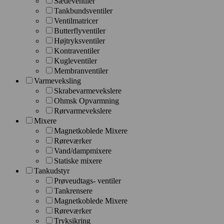
Sædeventiler
Tankbundsventiler
Ventilmatricer
Butterflyventiler
Højtryksventiler
Kontraventiler
Kugleventiler
Membranventiler
Varmeveksling
Skrabevarmevekslere
Ohmsk Opvarmning
Rørvarmevekslere
Mixere
Magnetkoblede Mixere
Røreværker
Vand/dampmixere
Statiske mixere
Tankudstyr
Prøveudtags- ventiler
Tankrensere
Magnetkoblede Mixere
Røreværker
Tryksikring