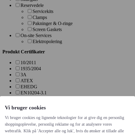
Reservedele
Servicekits
Clamps
Pakninger & O-ringe
Screen Gaskets
On-site Services
Elektropolering
Produkt Certifikater
10/2011
1935/2004
3A
ATEX
EHEDG
EN10204-3.1
FDA
Gamma Irradiation & Sterility Assurance Level SAL 10-6
Vi bruger cookies
Søg
Vi bruger cookies og lignende teknologier for at give dig en personlig
shoppingoplevelse, personlig reklame og for at analysere vores
S-Type statisk mixer
webtrafik. Klik på 'Accepter alle og luk', hvis du ønsker at tillade alle
Statiflo