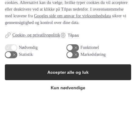
cookies. Alternativt kan du vælge, hvilke typer cookies du vil acceptere
Sanitær statisk mixer Serie 200
eller deaktivere ved at klikke på Tilpas nedenfor. I overensstemmelse
Statiflo
med kravene fra
Googles side om ansvar for virksomhedsdata
sikrer vi
gennemsigtighed og kontrol over dine data.
Statisk kanalmixer
Statiflo
Cookie- og privatlivspolitik
Tilpas
Statiflo GDS
Statiflo
Nødvendig
Funktionel
Statistik
Markedsføring
OneShot™ Single use Filling needles
Overlook industries
Accepter alle og luk
YSTRAL Coflow 3
Ystral
Kun nødvendige
YSTRAL Coflow 4
Ystral
YSTRAL In-Line dispergeringsmixere ‍‍
Ystral
Typhoon Røreværker Program 10
Typhoon