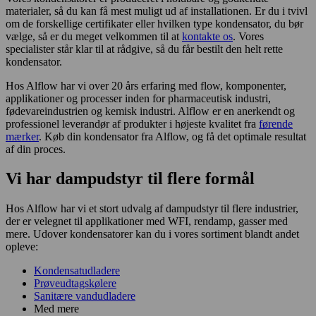
materialer, så du kan få mest muligt ud af installationen. Er du i tvivl
om de forskellige certifikater eller hvilken type kondensator, du bør
vælge, så er du meget velkommen til at
kontakte os
. Vores
specialister står klar til at rådgive, så du får bestilt den helt rette
kondensator.
Hos Alflow har vi over 20 års erfaring med flow, komponenter,
applikationer og processer inden for pharmaceutisk industri,
fødevareindustrien og kemisk industri. Alflow er en anerkendt og
professionel leverandør af produkter i højeste kvalitet fra
førende
mærker
. Køb din kondensator fra Alflow, og få det optimale resultat
af din proces.
Vi har dampudstyr til flere formål
Hos Alflow har vi et stort udvalg af dampudstyr til flere industrier,
der er velegnet til applikationer med WFI, rendamp, gasser med
mere. Udover kondensatorer kan du i vores sortiment blandt andet
opleve:
Kondensatudladere
Prøveudtagskølere
Sanitære vandudladere
Med mere