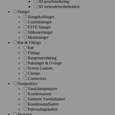
2D-posehåndtering
3D forsendelsesbeholdere
Slanger
Slangekoblinger
Gummislanger
PTFE Slanger
Silikoneslanger
Metalslanger
Rør & Fittings
Rør
Fittings
Rørgennemføring
Pakninger & O-ringe
Screen Gaskets
Clamps
Connectors
Dampudstyr
Vand/dampmixere
Kondensatorer
Sanitære Vandudladere
Kondensatudladere
Prøveudtagskølere
Skueglas