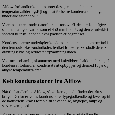
Alflow forhandler kondensatorer designet til at eliminere
temperaturvalideringsfejl og til at forbedre kondensatdræningen
under alle faser af SIP.
Vores sanitære kondensator har en stor overflade, der kan afgive
samme mængde varme som et 450 mm faldrør, og den er udviklet
specielt til installationer, hvor pladsen er begrænset.
Kondensatorerne underkøler kondensatet, inden det kommer ind i
den termostatiske vandudlader, hvilket forbedrer vandudladerens
dræningsevne og reducerer opvarmningstiden.
Volumenindsamlingskammeret med køleribber til akkumulering af
kondensat forhindrer kondensat i at opbygges og dermed fugte og
afkøle temperaturføleren.
Køb kondensatorer fra Alflow
Når du handler hos Alflow, så ønsker vi, at du finder det, du skal
bruge. Derfor er vores kondensatorer typegodkendte og lever op til
de industrielle krav i forhold til anvendelse, hygiejne, miljø og
servicevenlighed.
Vores kondensatorer er produceret i holdbare og godkendte