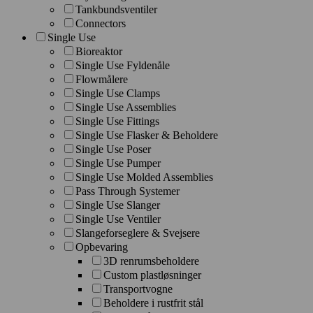
Tankbundsventiler
Connectors
Single Use
Bioreaktor
Single Use Fyldenåle
Flowmålere
Single Use Clamps
Single Use Assemblies
Single Use Fittings
Single Use Flasker & Beholdere
Single Use Poser
Single Use Pumper
Single Use Molded Assemblies
Pass Through Systemer
Single Use Slanger
Single Use Ventiler
Slangeforseglere & Svejsere
Opbevaring
3D renrumsbeholdere
Custom plastløsninger
Transportvogne
Beholdere i rustfrit stål