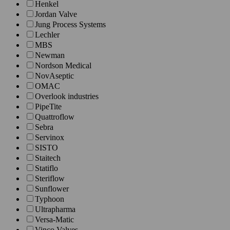
Henkel
Jordan Valve
Jung Process Systems
Lechler
MBS
Newman
Nordson Medical
NovAseptic
OMAC
Overlook industries
PipeTite
Quattroflow
Sebra
Servinox
SISTO
Staitech
Statiflo
Steriflow
Sunflower
Typhoon
Ultrapharma
Versa-Matic
Vinco Valves