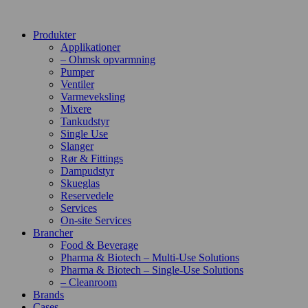
Produkter
Applikationer
– Ohmsk opvarmning
Pumper
Ventiler
Varmeveksling
Mixere
Tankudstyr
Single Use
Slanger
Rør & Fittings
Dampudstyr
Skueglas
Reservedele
Services
On-site Services
Brancher
Food & Beverage
Pharma & Biotech – Multi-Use Solutions
Pharma & Biotech – Single-Use Solutions
– Cleanroom
Brands
Cases