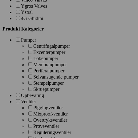
Ygros Valves
Ystral
4G Ghidini
Produkt Kategorier
Pumper
Centrifugalpumper
Excenterpumper
Lobepumper
Membranpumper
Periferalpumper
Selvansugende pumper
Stempelpumper
Skruepumper
Opbevaring
Ventiler
Piggingventiler
Mixproof-ventiler
Overtryksventiler
Prøveventiler
Reguleringsventiler