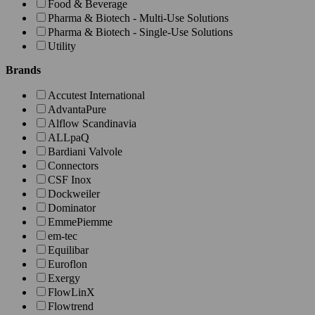
Food & Beverage
Pharma & Biotech - Multi-Use Solutions
Pharma & Biotech - Single-Use Solutions
Utility
Brands
Accutest International
AdvantaPure
Alflow Scandinavia
ALLpaQ
Bardiani Valvole
Connectors
CSF Inox
Dockweiler
Dominator
EmmePiemme
em-tec
Equilibar
Euroflon
Exergy
FlowLinX
Flowtrend