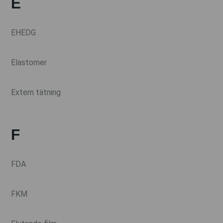
E
EHEDG
Elastomer
Extern tätning
F
FDA
FKM