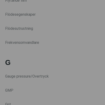
Flytande film
Flödesegenskaper
Flödesutrustning
Frekvensomvandlare
G
Gauge pressure/Overtryck
GMP
Grit