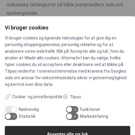
mekaniska tätningsytor på både pumpmediets sida och
spolningssidan.
Vi bruger cookies
Tätning mellan två delar som rör sig i förhållande till
Vi bruger cookies og lignende teknologier for at give dig en
varandra.
personlig shoppingoplevelse, personlig reklame og for at
analysere vores webtrafik. Klik på 'Accepter alle og luk', hvis du
ønsker at tillade alle cookies. Alternativt kan du vælge, hvilke
E
typer cookies du vil acceptere eller deaktivere ved at klikke på
Tilpas nedenfor. I overensstemmelse med kravene fra
Googles
side om ansvar for virksomhedsdata
sikrer vi gennemsigtighed
"European Hygienic Equipment Design Group. En
og kontrol over dine data.
europeisk icke-statlig organisation för främjande av
Cookie- og privatlivspolitik
Tilpas
hygienisk design och livsmedelsteknik.
Nødvendig
Funktionel
Statistik
Markedsføring
Icke-metallisk tätningsdel. Har en elastisk
belastningskaraktäristik.
Accepter alle og luk