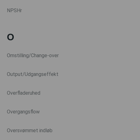
NPSHr
O
Omstilling/Change-over
Output/Udgangseffekt
Overfladeruhed
Overgangsflow
Oversvømmet indløb