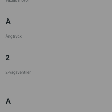
Växlad motor
Å
Ångtryck
2
2-vägsventiler
A