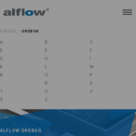
FORSIDE /
ORDBOK
A
B
C
D
E
F
G
H
I
K
L
M
N
O
P
R
S
T
U
V
Å
2
ALFLOW ORDBOG