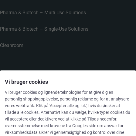
Pharma & Biotech – Multi-Use Solutions
Pharma & Biotech – Single-Use Solutions
Cleanroom
VIRKSOMHEDEN
Vi bruger cookies
Vi bruger cookies og lignende teknologier for at give dig en
personlig shoppingoplevelse, personlig reklame og for at analysere
Kontakt
vores webtrafik. Klik på 'Accepter alle og luk', hvis du ønsker at
tillade alle cookies. Alternativt kan du vælge, hvilke typer cookies du
Nyhedsbrev
vil acceptere eller deaktivere ved at klikke på Tilpas nedenfor. I
overensstemmelse med kravene fra
Googles side om ansvar for
Presse
virksomhedsdata
sikrer vi gennemsigtighed og kontrol over dine