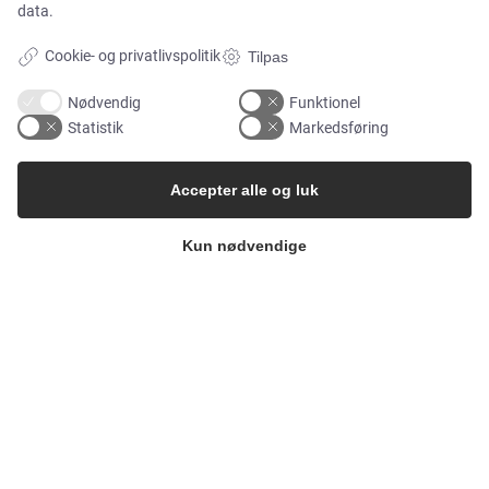
data.
Whisteblower Portal
Cookie- og privatlivspolitik
Tilpas
Nødvendig
Funktionel
Statistik
Markedsføring
Accepter alle og luk
Kun nødvendige
Copyright 2026
Alflow Scandinavia A/S
CVR: 28120826
Industrivej Vest 36, 6600 Vejen
Tlf.:
+45 7696 2130
Email:
alflow@alflow.dk
Cookiepolitik og privatlivspolitik