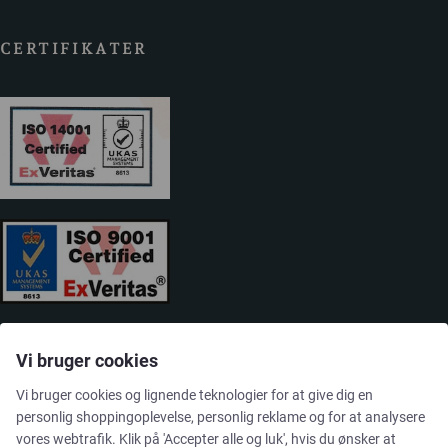
CERTIFIKATER
Vi bruger cookies
Vi bruger cookies og lignende teknologier for at give dig en
personlig shoppingoplevelse, personlig reklame og for at analysere
vores webtrafik. Klik på 'Accepter alle og luk', hvis du ønsker at
LØSNINGER