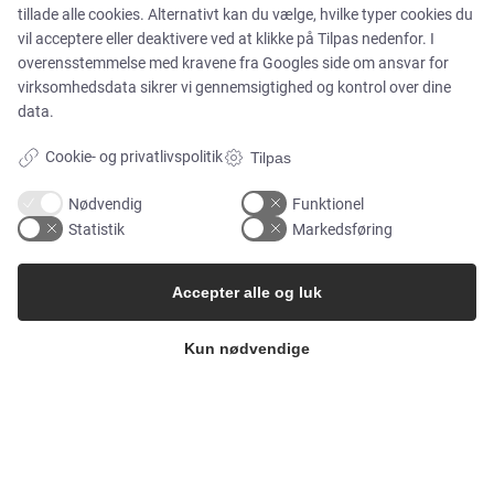
tillade alle cookies. Alternativt kan du vælge, hvilke typer cookies du
vil acceptere eller deaktivere ved at klikke på Tilpas nedenfor. I
overensstemmelse med kravene fra
Googles side om ansvar for
Brands
virksomhedsdata
sikrer vi gennemsigtighed og kontrol over dine
data.
Cases
Cookie- og privatlivspolitik
Tilpas
Produkter
Nødvendig
Funktionel
Statistik
Markedsføring
Services
Accepter alle og luk
MARKEDER
Kun nødvendige
Food & Beverage
Pharma & Biotech – Multi-Use Solutions