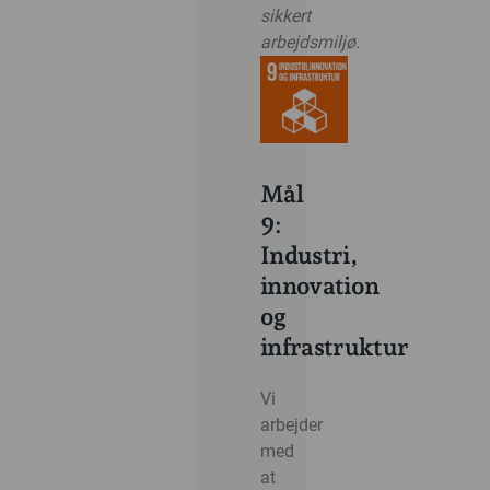
sikkert
arbejdsmiljø.
Mål
9:
Industri,
innovation
og
infrastruktur
Vi
arbejder
med
at