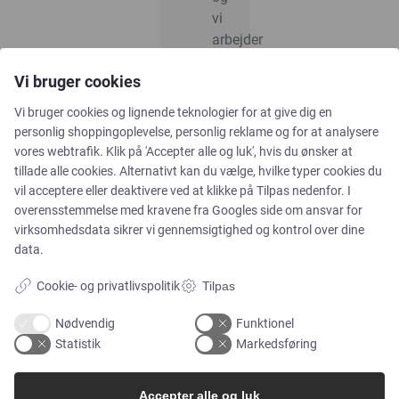
vi
arbejder
løbende
Vi bruger cookies
på
at
Vi bruger cookies og lignende teknologier for at give dig en
integrere
personlig shoppingoplevelse, personlig reklame og for at analysere
klimatiltag
vores webtrafik. Klik på 'Accepter alle og luk', hvis du ønsker at
i
tillade alle cookies. Alternativt kan du vælge, hvilke typer cookies du
vores
vil acceptere eller deaktivere ved at klikke på Tilpas nedenfor. I
strategi
overensstemmelse med kravene fra
Googles side om ansvar for
virksomhedsdata
sikrer vi gennemsigtighed og kontrol over dine
og
data.
daglige
drift.
Cookie- og privatlivspolitik
Tilpas
Det
Nødvendig
Funktionel
understøtter
Statistik
Markedsføring
delmål
13.2,
Accepter alle og luk