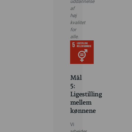
uddannelse
af
høj
kvalitet
for
alle.
Mål
5:
Ligestilling
mellem
kønnene
Vi
arbejder