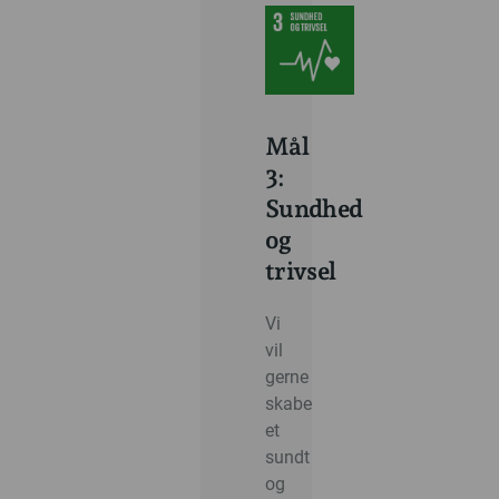
Mål
3:
Sundhed
og
trivsel
Vi
vil
gerne
skabe
et
sundt
og