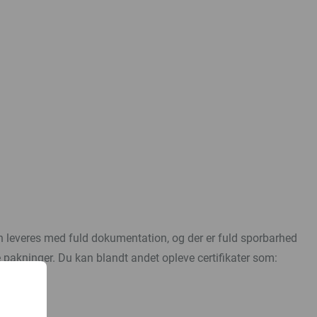
 leveres med fuld dokumentation, og der er fuld sporbarhed
pakninger. Du kan blandt andet opleve certifikater som: