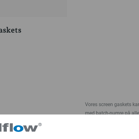
askets
Vores screen gaskets kan
med batch-numre på alle 
 materialer og
Se udvalget af screen
FDA
USP Class VI