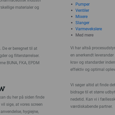
 pharmaceutisk industri
Pumper
skellige materialer og
Ventiler
Mixere
Slanger
Varmevekslere
Med mere
Vi har altså procesudstyr 
De er beregnet til at
en anerkendt leverandør 
der og filterstørrelser.
krav og standarder inden
lerne BUNA, FKA, EPDM
effektiv og optimal ople
ow
Vi søger altid at finde d
bidrage til et større ud
 kan du her på siden finde
nedetid. Kan vi i fælless
 vil sige, at vores screen
værdiskabende partner.
il anvendelse, hygiejne,