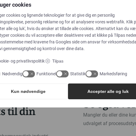
ruger cookies
Med mere
ger cookies og lignende teknologier for at give dig en personlig
Hos Alflow har vi over 2
ngoplevelse, personlig reklame og for at analysere vores webtrafik. Klik 
ter alle og luk', hvis du ønsker at tillade alle cookies. Alternativt kan du væ
filter.
inden for industrier som 
 typer cookies du vil acceptere eller deaktivere ved at klikke på Tilpas neden
men med et filter i
Skal du derfor bruge scr
nsstemmelse med kravene fra
Googles side om ansvar for virksomhedsd
t til tætningspakningen
Alflow.
 vi gennemsigtighed og kontrol over dine data.
e.
okie- og privatlivspolitik
Tilpas
Vil du gerne vide mere? S
si dem fra mediet. Sock
Nødvendig
Funktionel
Statistik
rette screen gaskets, så 
Markedsføring
tor kapacitet til at holde
kan nemt
kontakte os
her
Kun nødvendige
Accepter alle og luk
Se også vo
 til din
Mangler du eller dine ku
udvalget af procesudstyr