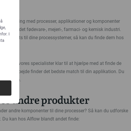
0 års erfaring med processer, applikationer og komponenter
på
lge,
blandt andet fødevare-, mejeri-, farmaci- og kemisk industri.
for. I
een gaskets til dine processystemer, så kan du finde dem hos
ata
å sidder vores specialister klar til at hjælpe med at finde de
vi i samarbejde finder det bedste match til din applikation. Du
 på siden.
res andre produkter
nder andre komponenter til dine processer? Så kan du udforske
. Du kan hos Alflow blandt andet finde: