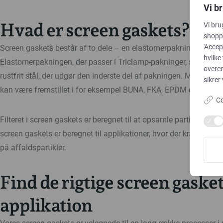
Vi b
Hvad er screen gaskets?
Vi bru
shoppi
'Accep
Screen gaskets består af to dele – en elastomerpakning og et stål
hvilke
Elastomerpakningen, der passer i Triclamp-pakninger, sidder sam
overe
rustfrit stål, der udgør den inderste del af pakningen. Materiale
sikrer
kan være fremstillet i for eksempel BUNA, FKA, EPDM og Silikon
Co
Filteret i screen gaskets er beregnet til at opsamle partikler og 
screen gaskets er beregnet til applikationer, hvor der kræves en s
på affaldspartikler.
Find de rigtige screen gaskets
applikation