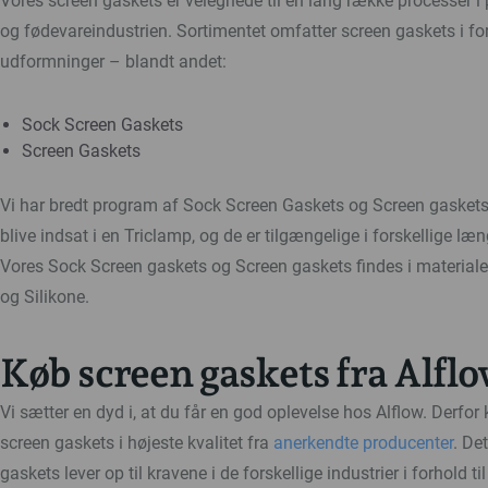
Vores screen gaskets er velegnede til en lang række processer i
og fødevareindustrien. Sortimentet omfatter screen gaskets i for
udformninger – blandt andet:
Sock Screen Gaskets
Screen Gaskets
Vi har bredt program af Sock Screen Gaskets og Screen gaskets. 
blive indsat i en Triclamp, og de er tilgængelige i forskellige læng
Vores Sock Screen gaskets og Screen gaskets findes i materia
og Silikone.
Køb screen gaskets fra Alfl
Vi sætter en dyd i, at du får en god oplevelse hos Alflow. Derfor
screen gaskets i højeste kvalitet fra
anerkendte producenter
. Det
gaskets lever op til kravene i de forskellige industrier i forhold t